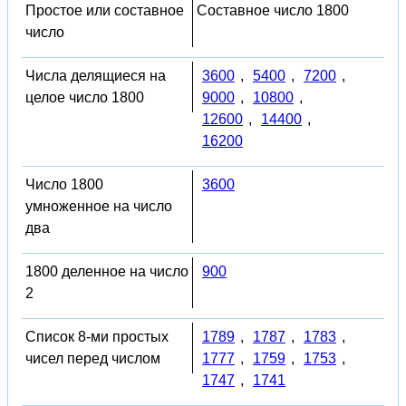
Простое или составное
Составное число 1800
число
Числа делящиеся на
3600
,
5400
,
7200
,
целое число 1800
9000
,
10800
,
12600
,
14400
,
16200
Число 1800
3600
умноженное на число
два
1800 деленное на число
900
2
Список 8-ми простых
1789
,
1787
,
1783
,
чисел перед числом
1777
,
1759
,
1753
,
1747
,
1741