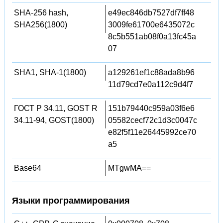
SHA-256 hash,
e49ec846db7527df7ff48
SHA256(1800)
3009fe61700e6435072c
8c5b551ab08f0a13fc45a
07
SHA1, SHA-1(1800)
a129261ef1c88ada8b96
11d79cd7e0a112c9d4f7
ГОСТ Р 34.11, GOST R
151b79440c959a03f6e6
34.11-94, GOST(1800)
05582cecf72c1d3c0047c
e82f5f11e26445992ce70
a5
Base64
MTgwMA==
Языки программирования