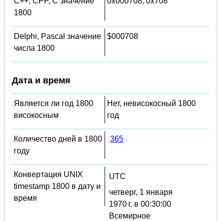
C++, CPP, C значение
0x000708, 0x708
1800
Delphi, Pascal значение
$000708
числа 1800
Дата и время
Является ли год 1800
Нет, невисокосный 1800
високосным
год
Количество дней в 1800
365
году
Конвертация UNIX
UTC
timestamp 1800 в дату и
четверг, 1 января
время
1970 г. в 00:30:00
Всемирное