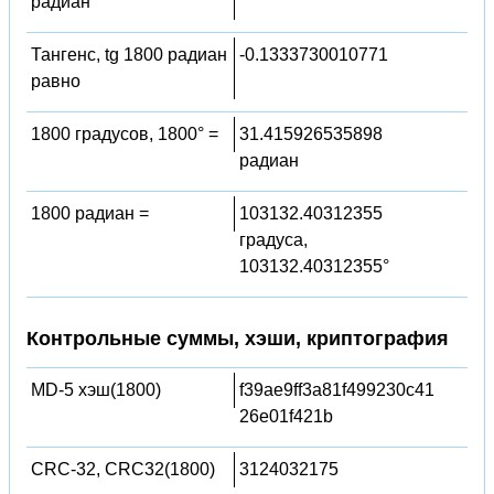
радиан
Тангенс, tg 1800 радиан
-0.1333730010771
равно
1800 градусов, 1800° =
31.415926535898
радиан
1800 радиан =
103132.40312355
градуса,
103132.40312355°
Контрольные суммы, хэши, криптография
MD-5 хэш(1800)
f39ae9ff3a81f499230c41
26e01f421b
CRC-32, CRC32(1800)
3124032175