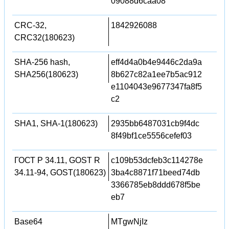
09088d6caa08
CRC-32,
1842926088
CRC32(180623)
SHA-256 hash,
eff4d4a0b4e9446c2da9a
SHA256(180623)
8b627c82a1ee7b5ac912
e1104043e9677347fa8f5
c2
SHA1, SHA-1(180623)
2935bb6487031cb9f4dc
8f49bf1ce5556cefef03
ГОСТ Р 34.11, GOST R
c109b53dcfeb3c114278e
34.11-94, GOST(180623)
3ba4c8871f71beed74db
3366785eb8ddd678f5be
eb7
Base64
MTgwNjIz