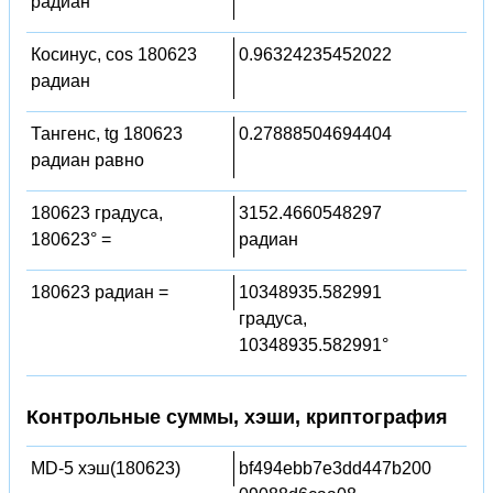
радиан
Косинус, cos 180623
0.96324235452022
радиан
Тангенс, tg 180623
0.27888504694404
радиан равно
180623 градуса,
3152.4660548297
180623° =
радиан
180623 радиан =
10348935.582991
градуса,
10348935.582991°
Контрольные суммы, хэши, криптография
MD-5 хэш(180623)
bf494ebb7e3dd447b200