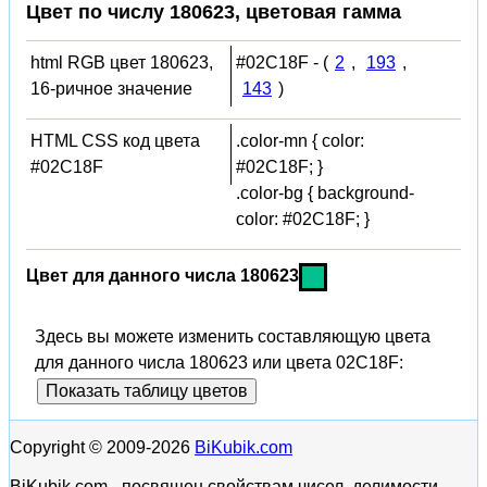
Цвет по числу 180623, цветовая гамма
html RGB цвет 180623,
#02C18F - (
2
,
193
,
16-ричное значение
143
)
HTML CSS код цвета
.color-mn { color:
#02C18F
#02C18F; }
.color-bg { background-
color: #02C18F; }
Цвет для данного числа 180623
Здесь вы можете изменить составляющую цвета
для данного числа 180623 или цвета 02C18F:
Показать таблицу цветов
Copyright © 2009-2026
BiKubik.com
BiKubik.com - посвящен свойствам чисел, делимости