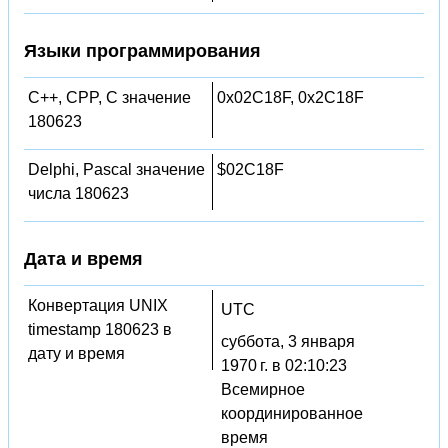
Языки программирования
C++, CPP, C значение
0x02C18F, 0x2C18F
180623
Delphi, Pascal значение
$02C18F
числа 180623
Дата и время
Конвертация UNIX
UTC
timestamp 180623 в
суббота, 3 января
дату и время
1970 г. в 02:10:23
Всемирное
координированное
время