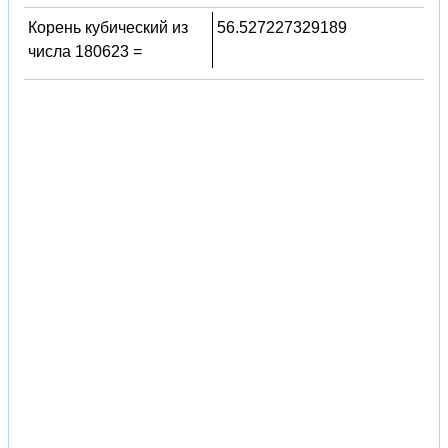
Корень кубический из
56.527227329189
числа 180623 =