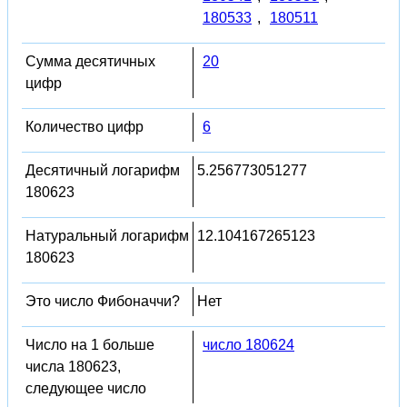
180533
,
180511
Сумма десятичных
20
цифр
Количество цифр
6
Десятичный логарифм
5.256773051277
180623
Натуральный логарифм
12.104167265123
180623
Это число Фибоначчи?
Нет
Число на 1 больше
число 180624
числа 180623,
следующее число