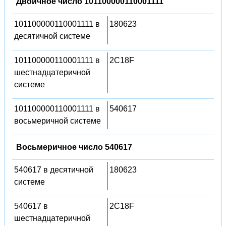
Двоичное число 101100000110001111
101100000110001111 в
180623
десятичной системе
101100000110001111 в
2C18F
шестнадцатеричной
системе
101100000110001111 в
540617
восьмеричной системе
Восьмеричное число 540617
540617 в десятичной
180623
системе
540617 в
2C18F
шестнадцатеричной