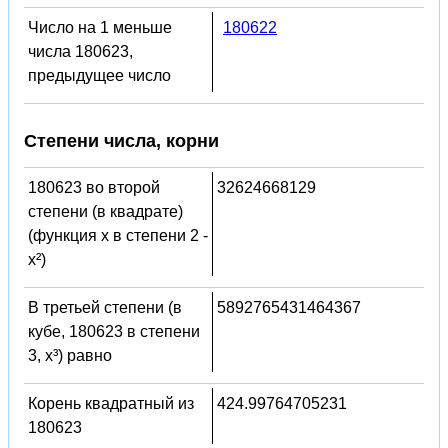
Число на 1 меньше
180622
числа 180623,
предыдущее число
Степени числа, корни
180623 во второй
32624668129
степени (в квадрате)
(функция x в степени 2 -
x²)
В третьей степени (в
5892765431464367
кубе, 180623 в степени
3, x³) равно
Корень квадратный из
424.99764705231
180623