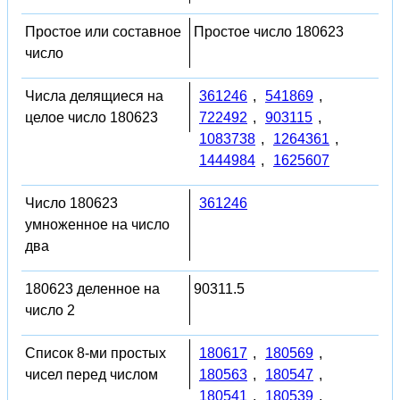
Простое или составное
Простое число 180623
число
Числа делящиеся на
361246
,
541869
,
целое число 180623
722492
,
903115
,
1083738
,
1264361
,
1444984
,
1625607
Число 180623
361246
умноженное на число
два
180623 деленное на
90311.5
число 2
Список 8-ми простых
180617
,
180569
,
чисел перед числом
180563
,
180547
,
180541
,
180539
,