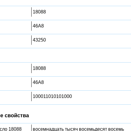
18088
46A8
43250
18088
46A8
100011010101000
е свойства
исло 18088
восемнадцать тысяч восемьдесят восемь