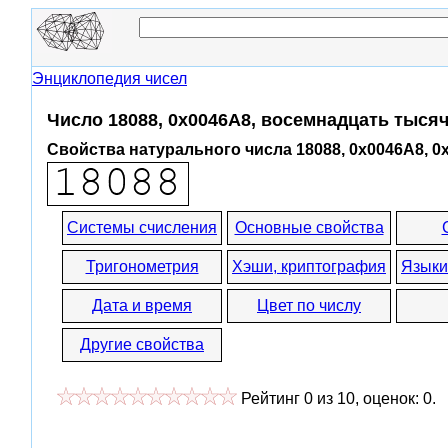
Энциклопедия чисел
Число 18088, 0x0046A8, восемнадцать тыся
Свойства натурального числа 18088, 0x0046A8, 0
Системы счисления
Основные свойства
Тригонометрия
Хэши, криптография
Языки
Дата и время
Цвет по числу
Другие свойства
Рейтинг
0
из
10
, оценок:
0
.