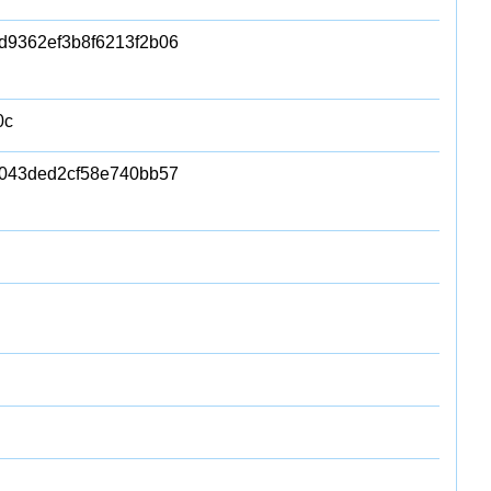
d9362ef3b8f6213f2b06
0c
043ded2cf58e740bb57