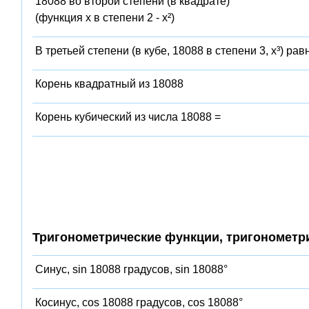
18088 во второй степени (в квадрате)
(функция x в степени 2 - x²)
В третьей степени (в кубе, 18088 в степени 3, x³) рав
Корень квадратный из 18088
Корень кубический из числа 18088 =
Тригонометрические функции, тригонометр
Синус, sin 18088 градусов, sin 18088°
Косинус, cos 18088 градусов, cos 18088°