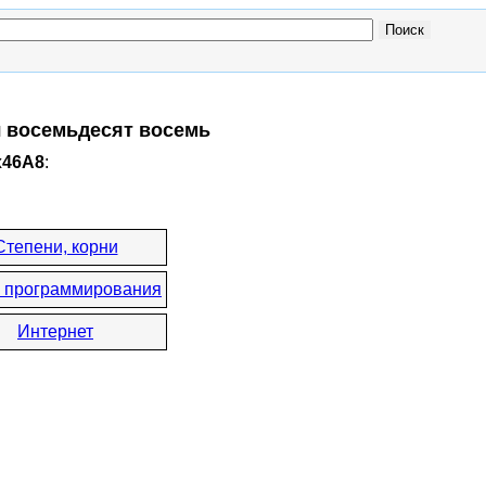
ч восемьдесят восемь
x46A8
:
Степени, корни
 программирования
Интернет