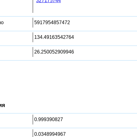
327175744
но
5917954857472
134.49163542764
26.250052909946
ия
0.999390827
0.0348994967