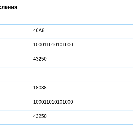
сления
46A8
100011010101000
43250
18088
100011010101000
43250