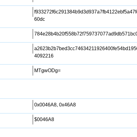
f933272f6c291384b9d3d937a7fb4122ebf5a47f
60dc
784e28b4b20f558b72f759737077ad9db571bc
a2623b2b7bed3cc74634211926400fe54bd195
4092216
MTgwODg=
0x0046A8, 0x46A8
$0046A8