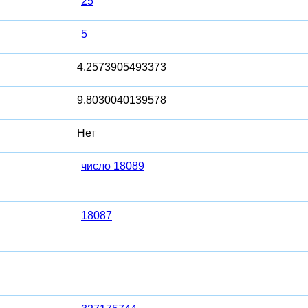
25
5
4.2573905493373
9.8030040139578
Нет
число 18089
18087