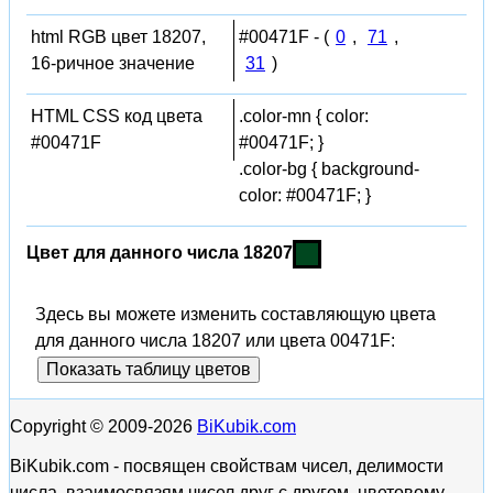
html RGB цвет 18207,
#00471F - (
0
,
71
,
16-ричное значение
31
)
HTML CSS код цвета
.color-mn { color:
#00471F
#00471F; }
.color-bg { background-
color: #00471F; }
Цвет для данного числа 18207
Здесь вы можете изменить составляющую цвета
для данного числа 18207 или цвета 00471F:
Показать таблицу цветов
Copyright © 2009-2026
BiKubik.com
BiKubik.com - посвящен свойствам чисел, делимости
числа, взаимосвязям чисел друг с другом, цветовому