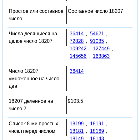
Простое или составное
Составное число 18207
число
Числа делящиеся на
36414
,
54621
,
целое число 18207
72828
,
91035
,
109242
,
127449
,
145656
,
163863
Число 18207
36414
умноженное на число
два
18207 деленное на
9103.5
число 2
Список 8-ми простых
18199
,
18191
,
чисел перед числом
18181
,
18169
,
18149
,
18143
,