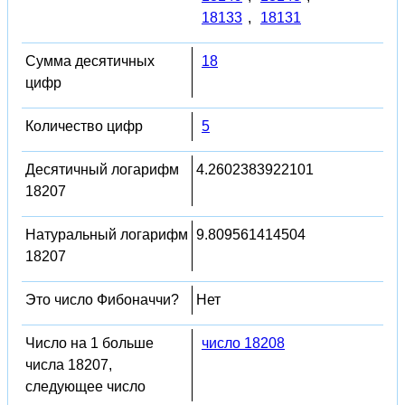
18133
,
18131
Сумма десятичных
18
цифр
Количество цифр
5
Десятичный логарифм
4.2602383922101
18207
Натуральный логарифм
9.809561414504
18207
Это число Фибоначчи?
Нет
Число на 1 больше
число 18208
числа 18207,
следующее число