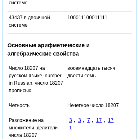
системе
43437 в двоичной
100011100011111
системе
Основные арифметические и
алгебраические свойства
Число 18207 на
восемнадцать тысяч
русском языке, number
двести семь
in Russian, число 18207
прописью:
Четность
Нечетное число 18207
Разложение на
3
,
3
,
7
,
17
,
17
,
множители, делители
1
числа 18207