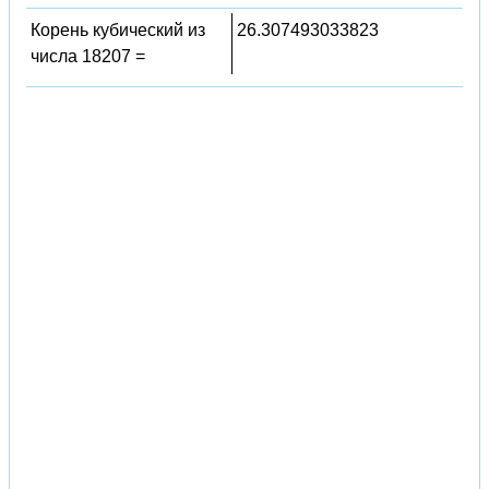
Корень кубический из
26.307493033823
числа 18207 =