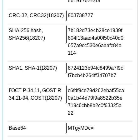
eb1917b2220f
CRC-32, CRC32(18207)
803738727
SHA-256 hash,
7b182d73e4b28ce1939f
SHA256(18207)
804f13aad4a00f50c40d0
657a9cc530e6aaafc84a
114
SHA1, SHA-1(18207)
8724123b94fc8499a7f9c
f7bcb4b264ff34707b7
ГОСТ Р 34.11, GOST R
c6fdf9ce79d262ebaf55ca
34.11-94, GOST(18207)
0a1b44d79f9a8522b35e
719c6cbb8b2c0f63325a
22
Base64
MTgyMDc=