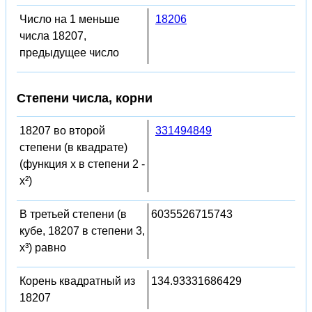
Число на 1 меньше
18206
числа 18207,
предыдущее число
Степени числа, корни
18207 во второй
331494849
степени (в квадрате)
(функция x в степени 2 -
x²)
В третьей степени (в
6035526715743
кубе, 18207 в степени 3,
x³) равно
Корень квадратный из
134.93331686429
18207