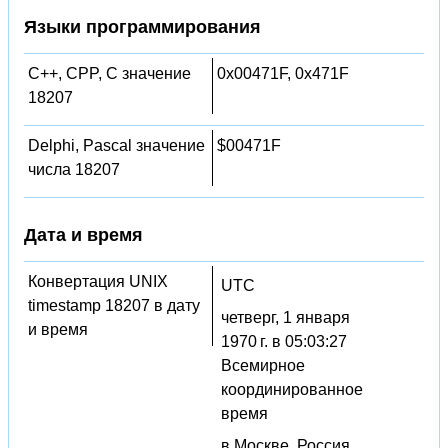
Языки программирования
C++, CPP, C значение
0x00471F, 0x471F
18207
Delphi, Pascal значение
$00471F
числа 18207
Дата и время
Конвертация UNIX
UTC
timestamp 18207 в дату
четверг, 1 января
и время
1970 г. в 05:03:27
Всемирное
координированное
время
в Москве, Россия