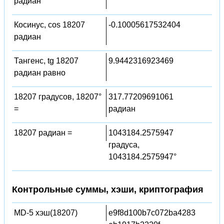
радиан
Косинус, cos 18207
-0.10005617532404
радиан
Тангенс, tg 18207
9.9442316923469
радиан равно
18207 градусов, 18207°
317.77209691061
=
радиан
18207 радиан =
1043184.2575947
градуса,
1043184.2575947°
Контрольные суммы, хэши, криптография
MD-5 хэш(18207)
e9f8d100b7c072ba4283