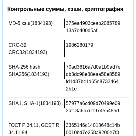
Контрольные суммы, хэши, криптография
MD-5 хэш(1834193)
375ea4903ceab2085789
13a7e400d5af
CRC-32,
1986280179
CRC32(1834193)
SHA-256 hash,
70ad3616a7d0a1b9ad7e
SHA256(1834193)
db3dc98e88eaa58e8589
fd1d87bc1a65e8733464
2b1e
SHA1, SHA-1(1834193)
57977a6cd09d70499e09
2af13a6b7d197455485d
ГОСТ Р 34.11, GOST R
3365146c14018648c14b
34.11-94,
0010bd7e258a9200e7f3