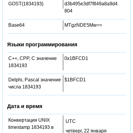
GOST(1834193)
d3b495e3df7f849a8a9d4
804
Base64
MTgzNDE5Mw==
Языки программирования
C++, CPP, C значение
0x1BFCD1
1834193
Delphi, Pascal значение
$1BFCD1
числа 1834193
Дата и время
Конвертация UNIX
UTC
timestamp 1834193 в
четверг, 22 января