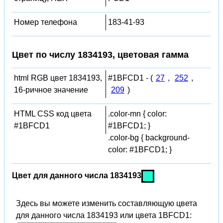
Номер телефона
183-41-93
Цвет по числу 1834193, цветовая гамма
html RGB цвет 1834193,
#1BFCD1 - (
27
,
252
,
16-ричное значение
209
)
HTML CSS код цвета
.color-mn { color:
#1BFCD1
#1BFCD1; }
.color-bg { background-
color: #1BFCD1; }
Цвет для данного числа 1834193
Здесь вы можете изменить составляющую цвета
для данного числа 1834193 или цвета 1BFCD1: