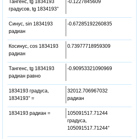
Тангенс, tg 1834193
-0.1227845609
градусов, tg 1834193°
Синус, sin 1834193
-0.67285192260835
радиан
Косинус, cos 1834193
0.73977718959309
радиан
Тангенс, tg 1834193
-0.90953321090969
радиан равно
1834193 градуса,
32012.706967032
1834193° =
радиан
1834193 радиан =
105091517.71244
градуса,
105091517.71244°