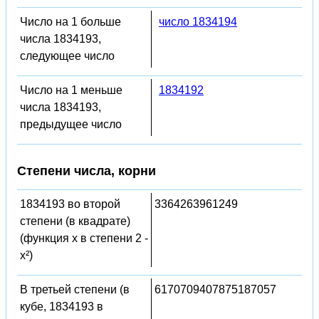
Число на 1 больше
число 1834194
числа 1834193,
следующее число
Число на 1 меньше
1834192
числа 1834193,
предыдущее число
Степени числа, корни
1834193 во второй
3364263961249
степени (в квадрате)
(функция x в степени 2 -
x²)
В третьей степени (в
6170709407875187057
кубе, 1834193 в