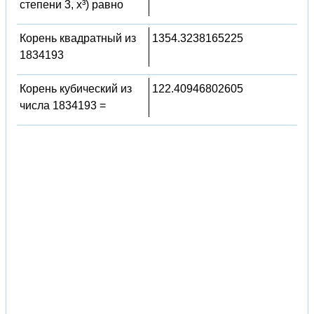
степени 3, x³) равно
Корень квадратный из
1354.3238165225
1834193
Корень кубический из
122.40946802605
числа 1834193 =