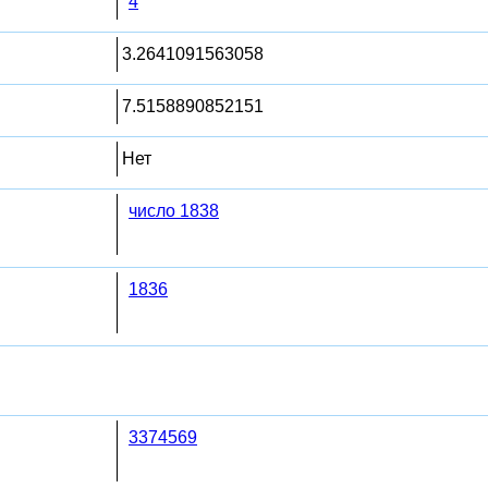
4
3.2641091563058
7.5158890852151
Нет
число 1838
1836
3374569