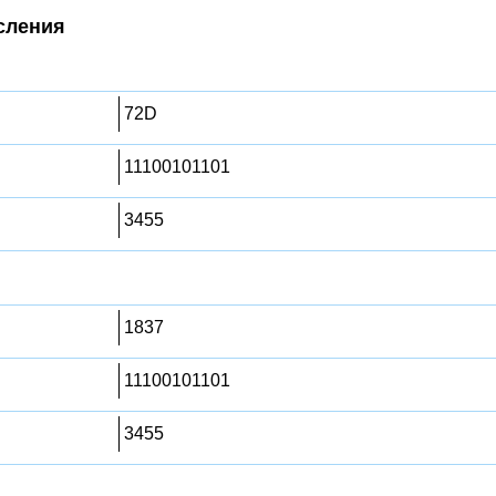
сления
72D
11100101101
3455
1837
11100101101
3455