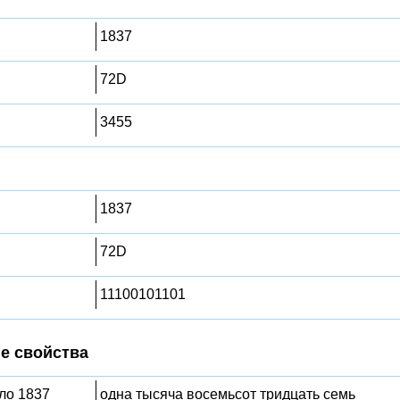
1837
72D
3455
1837
72D
11100101101
е свойства
сло 1837
одна тысяча восемьсот тридцать семь