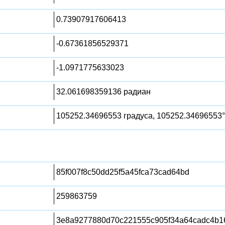
0.73907917606413
-0.67361856529371
-1.0971775633023
32.061698359136 радиан
105252.34696553 градуса, 105252.34696553°
85f007f8c50dd25f5a45fca73cad64bd
259863759
3e8a9277880d70c221555c905f34a64cadc4b1