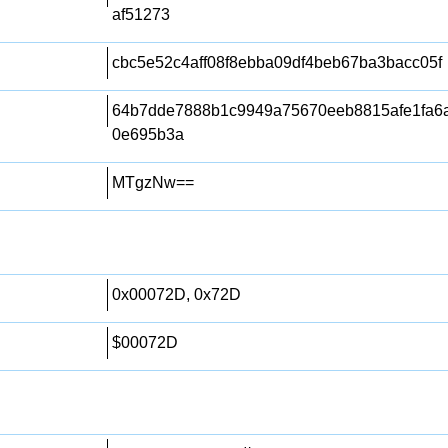
af51273
cbc5e52c4aff08f8ebba09df4beb67ba3bacc05f
64b7dde7888b1c9949a75670eeb8815afe1fa6
0e695b3a
MTgzNw==
0x00072D, 0x72D
$00072D