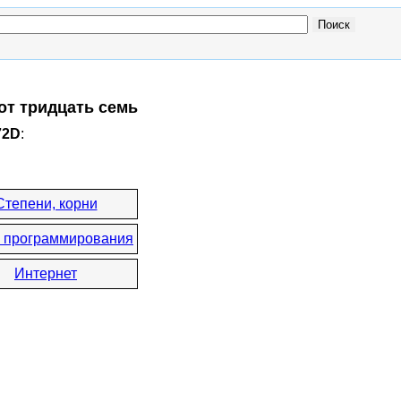
от тридцать семь
72D
:
Степени, корни
 программирования
Интернет