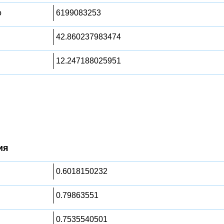
о
6199083253
42.860237983474
12.247188025951
ия
0.6018150232
0.79863551
0.7535540501