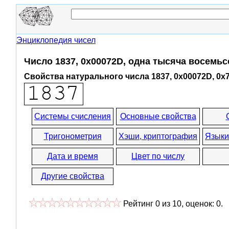
Энциклопедия чисел
Число 1837, 0x00072D, одна тысяча восемьс
Свойства натурального числа 1837, 0x00072D, 0x
Системы счисления
Основные свойства
Тригонометрия
Хэши, криптография
Языки
Дата и время
Цвет по числу
Другие свойства
Рейтинг
0
из
10
, оценок:
0
.