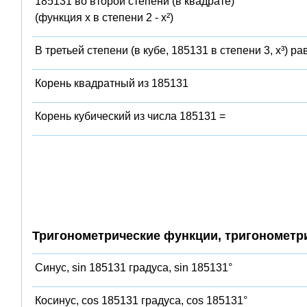
185131 во второй степени (в квадрате)
(функция x в степени 2 - x²)
В третьей степени (в кубе, 185131 в степени 3, x³) ра
Корень квадратный из 185131
Корень кубический из числа 185131 =
Тригонометрические функции, тригонометр
Синус, sin 185131 градуса, sin 185131°
Косинус, cos 185131 градуса, cos 185131°