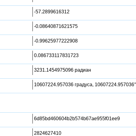
-57.2899616312
-0.08640871621575
-0.99625977222908
0.086733117831723
3231.1454975096 радиан
10607224.957036 градуса, 10607224.957036°
6d85bd460604b2b574b67ae955f01ee9
2824627410