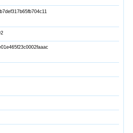
b7def317b65fb704c11
92
01e465f23c0002faaac