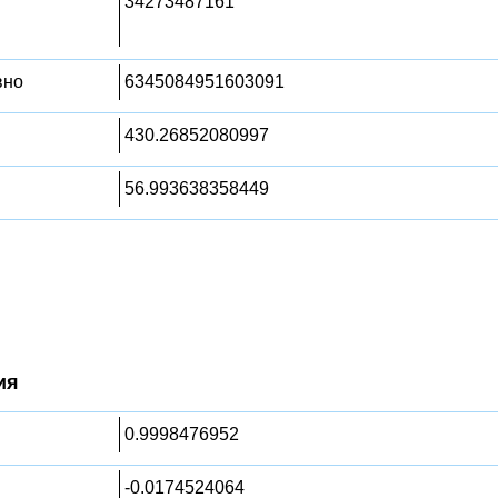
34273487161
вно
6345084951603091
430.26852080997
56.993638358449
ия
0.9998476952
-0.0174524064