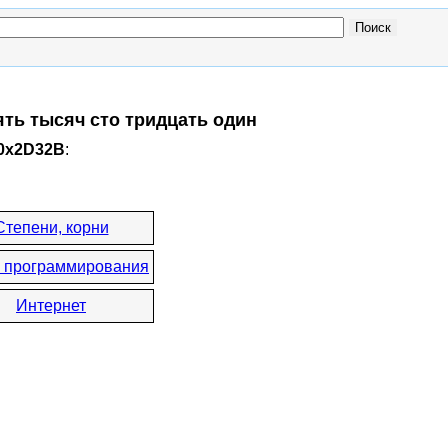
ять тысяч сто тридцать один
 0x2D32B
:
Степени, корни
 программирования
Интернет