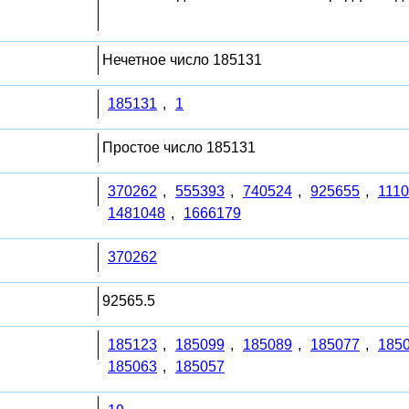
Нечетное число 185131
185131
,
1
Простое число 185131
370262
,
555393
,
740524
,
925655
,
111
1481048
,
1666179
370262
92565.5
185123
,
185099
,
185089
,
185077
,
185
185063
,
185057