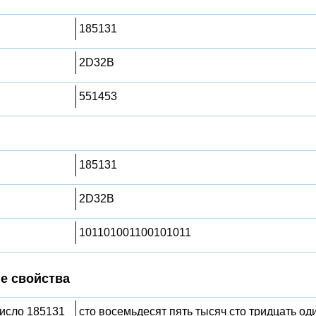
185131
2D32B
551453
185131
2D32B
101101001100101011
е свойства
число 185131
сто восемьдесят пять тысяч сто тридцать од