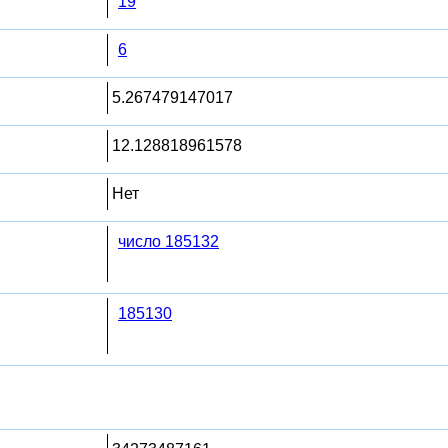
19
6
5.267479147017
12.128818961578
Нет
число 185132
185130