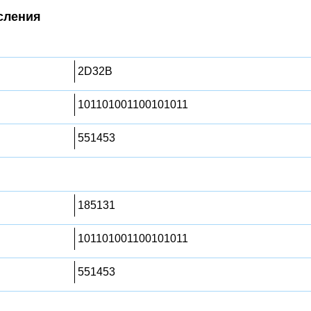
сления
2D32B
101101001100101011
551453
185131
101101001100101011
551453