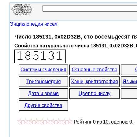
Энциклопедия чисел
Число 185131, 0x02D32B, сто восемьдесят п
Свойства натурального числа 185131, 0x02D32B,
Системы счисления
Основные свойства
Тригонометрия
Хэши, криптография
Языки
Дата и время
Цвет по числу
Другие свойства
Рейтинг
0
из
10
, оценок:
0
.