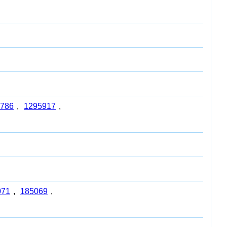
0786
,
1295917
,
071
,
185069
,