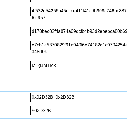
4f532d54256b45dcce411f41cdb908c746bc887
6fc957
d178bec82f4a874a09dcfb4b93d2ebebca80b6
e7cb1a5370829f91a940f6e74182d1c9794254e
348d04
MTg1MTMx
0x02D32B, 0x2D32B
$02D32B