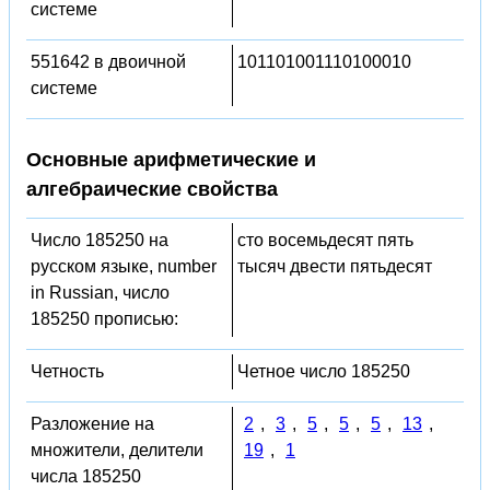
системе
551642 в двоичной
101101001110100010
системе
Основные арифметические и
алгебраические свойства
Число 185250 на
сто восемьдесят пять
русском языке, number
тысяч двести пятьдесят
in Russian, число
185250 прописью:
Четность
Четное число 185250
Разложение на
2
,
3
,
5
,
5
,
5
,
13
,
множители, делители
19
,
1
числа 185250