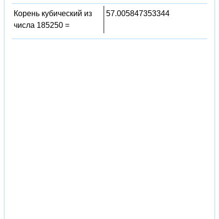
Корень кубический из
57.005847353344
числа 185250 =