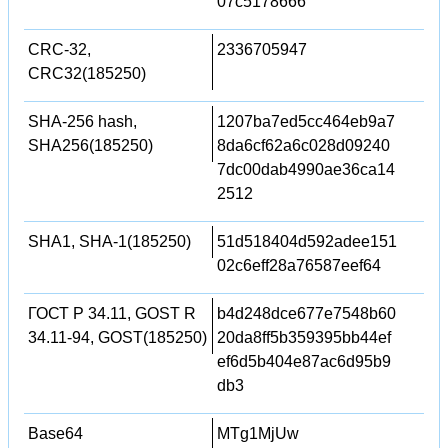
07c5178666
CRC-32,
2336705947
CRC32(185250)
SHA-256 hash,
1207ba7ed5cc464eb9a7
SHA256(185250)
8da6cf62a6c028d09240
7dc00dab4990ae36ca14
2512
SHA1, SHA-1(185250)
51d518404d592adee151
02c6eff28a76587eef64
ГОСТ Р 34.11, GOST R
b4d248dce677e7548b60
34.11-94, GOST(185250)
20da8ff5b359395bb44ef
ef6d5b404e87ac6d95b9
db3
Base64
MTg1MjUw