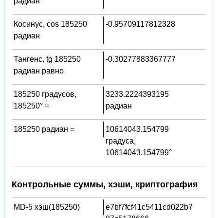
радиан
Косинус, cos 185250
-0.95709117812328
радиан
Тангенс, tg 185250
-0.30277883367777
радиан равно
185250 градусов,
3233.2224393195
185250° =
радиан
185250 радиан =
10614043.154799
градуса,
10614043.154799°
Контрольные суммы, хэши, криптография
MD-5 хэш(185250)
e7bf7fcf41c5411cd022b7