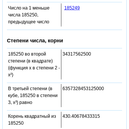
Число на 1 меньше
185249
числа 185250,
предыдущее число
Степени числа, корни
185250 во второй
34317562500
степени (в квадрате)
(функция x в степени 2 -
x²)
В третьей степени (в
6357328453125000
кубе, 185250 в степени
3, x³) равно
Корень квадратный из
430.40678433315
185250