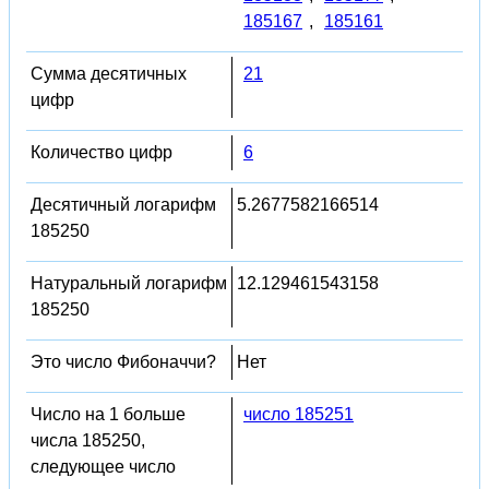
185167
,
185161
Сумма десятичных
21
цифр
Количество цифр
6
Десятичный логарифм
5.2677582166514
185250
Натуральный логарифм
12.129461543158
185250
Это число Фибоначчи?
Нет
Число на 1 больше
число 185251
числа 185250,
следующее число