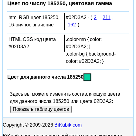
Цвет по числу 185250, цветовая гамма
html RGB цвет 185250,
#02D3A2 - (
2
,
211
,
16-ричное значение
162
)
HTML CSS код цвета
.color-mn { color:
#02D3A2
#02D3A2; }
.color-bg { background-
color: #02D3A2; }
Цвет для данного числа 185250
Здесь вы можете изменить составляющую цвета
для данного числа 185250 или цвета 02D3A2:
Показать таблицу цветов
Copyright © 2009-2026
BiKubik.com
BiKubik.com - посвящен свойствам чисел, делимости