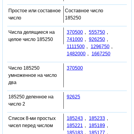
Простое или составное
Составное число
число
185250
Числа делящиеся на
370500
,
555750
,
целое число 185250
741000
,
926250
,
1111500
,
1296750
,
1482000
,
1667250
Число 185250
370500
умноженное на число
два
185250 деленное на
92625
число 2
Список 8-ми простых
185243
,
185233
,
чисел перед числом
185221
,
185189
,
185183
,
185177
,