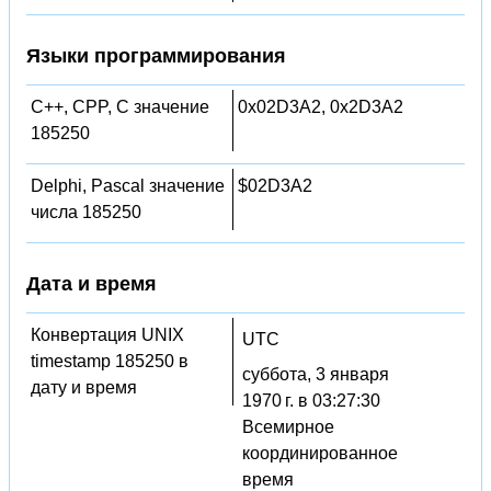
Языки программирования
C++, CPP, C значение
0x02D3A2, 0x2D3A2
185250
Delphi, Pascal значение
$02D3A2
числа 185250
Дата и время
Конвертация UNIX
UTC
timestamp 185250 в
суббота, 3 января
дату и время
1970 г. в 03:27:30
Всемирное
координированное
время