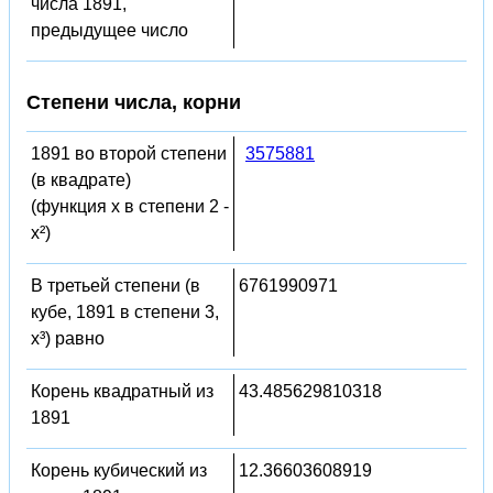
числа 1891,
предыдущее число
Степени числа, корни
1891 во второй степени
3575881
(в квадрате)
(функция x в степени 2 -
x²)
В третьей степени (в
6761990971
кубе, 1891 в степени 3,
x³) равно
Корень квадратный из
43.485629810318
1891
Корень кубический из
12.36603608919