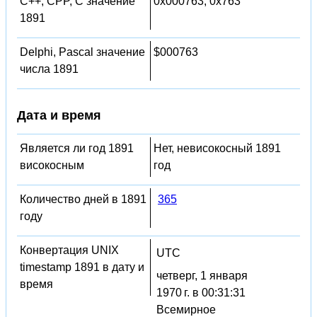
C++, CPP, C значение
0x000763, 0x763
1891
Delphi, Pascal значение
$000763
числа 1891
Дата и время
Является ли год 1891
Нет, невисокосный 1891
високосным
год
Количество дней в 1891
365
году
Конвертация UNIX
UTC
timestamp 1891 в дату и
четверг, 1 января
время
1970 г. в 00:31:31
Всемирное