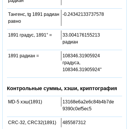
радиан
Тангенс, tg 1891 радиан
-0.24342133737578
равно
1891 градус, 1891° =
33.004176155213
радиан
1891 радиан =
108346.31905924
градуса,
108346.31905924°
Контрольные суммы, хэши, криптография
MD-5 хэш(1891)
13168e6a2e6c84b4b7de
9390c0ef5ec5
CRC-32, CRC32(1891)
485587312