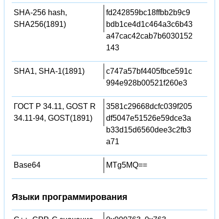
SHA-256 hash,
fd242859bc18ffbb2b9c9
SHA256(1891)
bdb1ce4d1c464a3c6b43
a47cac42cab7b6030152
143
SHA1, SHA-1(1891)
c747a57bf4405fbce591c
994e928b00521f260e3
ГОСТ Р 34.11, GOST R
3581c29668dcfc039f205
34.11-94, GOST(1891)
df5047e51526e59dce3a
b33d15d6560dee3c2fb3
a71
Base64
MTg5MQ==
Языки программирования