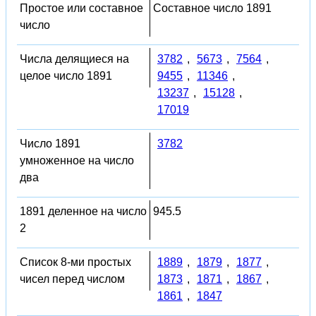
Простое или составное
Составное число 1891
число
Числа делящиеся на
3782
,
5673
,
7564
,
целое число 1891
9455
,
11346
,
13237
,
15128
,
17019
Число 1891
3782
умноженное на число
два
1891 деленное на число
945.5
2
Список 8-ми простых
1889
,
1879
,
1877
,
чисел перед числом
1873
,
1871
,
1867
,
1861
,
1847