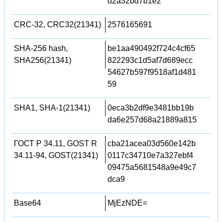
d2a32bd7b1e2
CRC-32, CRC32(21341)
2576165691
SHA-256 hash,
be1aa490492f724c4cf65
SHA256(21341)
822293c1d5af7d689ecc
54627b597f9518af1d481
59
SHA1, SHA-1(21341)
0eca3b2df9e3481bb19b
da6e257d68a21889a815
ГОСТ Р 34.11, GOST R
cba21acea03d560e142b
34.11-94, GOST(21341)
0117c34710e7a327ebf4
09475a5681548a9e49c7
dca9
Base64
MjEzNDE=