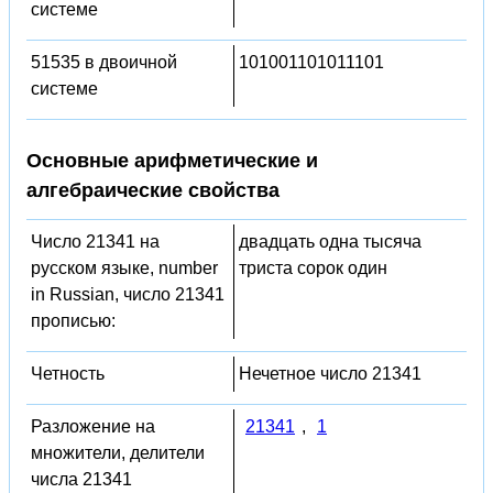
системе
51535 в двоичной
101001101011101
системе
Основные арифметические и
алгебраические свойства
Число 21341 на
двадцать одна тысяча
русском языке, number
триста сорок один
in Russian, число 21341
прописью:
Четность
Нечетное число 21341
Разложение на
21341
,
1
множители, делители
числа 21341