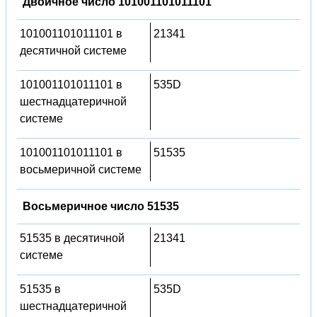
Двоичное число 101001101011101
101001101011101 в
21341
десятичной системе
101001101011101 в
535D
шестнадцатеричной
системе
101001101011101 в
51535
восьмеричной системе
Восьмеричное число 51535
51535 в десятичной
21341
системе
51535 в
535D
шестнадцатеричной