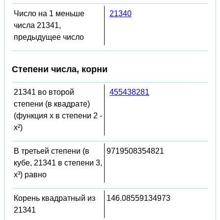
Число на 1 меньше
21340
числа 21341,
предыдущее число
Степени числа, корни
21341 во второй
455438281
степени (в квадрате)
(функция x в степени 2 -
x²)
В третьей степени (в
9719508354821
кубе, 21341 в степени 3,
x³) равно
Корень квадратный из
146.08559134973
21341