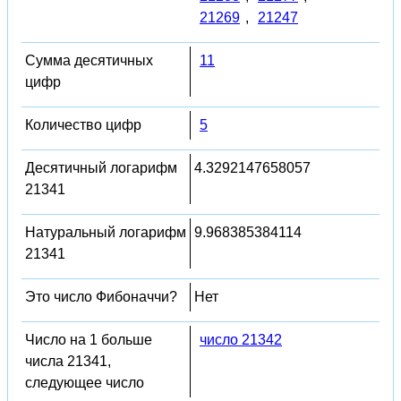
21269
,
21247
Сумма десятичных
11
цифр
Количество цифр
5
Десятичный логарифм
4.3292147658057
21341
Натуральный логарифм
9.968385384114
21341
Это число Фибоначчи?
Нет
Число на 1 больше
число 21342
числа 21341,
следующее число