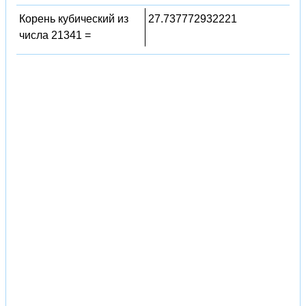
Корень кубический из
27.737772932221
числа 21341 =