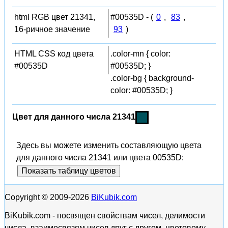
html RGB цвет 21341,
#00535D - (
0
,
83
,
16-ричное значение
93
)
HTML CSS код цвета
.color-mn { color:
#00535D
#00535D; }
.color-bg { background-
color: #00535D; }
Цвет для данного числа 21341
Здесь вы можете изменить составляющую цвета
для данного числа 21341 или цвета 00535D:
Показать таблицу цветов
Copyright © 2009-2026
BiKubik.com
BiKubik.com - посвящен свойствам чисел, делимости
числа, взаимосвязям чисел друг с другом, цветовому