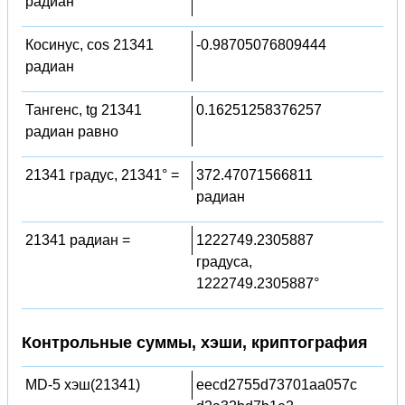
радиан
Косинус, cos 21341
-0.98705076809444
радиан
Тангенс, tg 21341
0.16251258376257
радиан равно
21341 градус, 21341° =
372.47071566811
радиан
21341 радиан =
1222749.2305887
градуса,
1222749.2305887°
Контрольные суммы, хэши, криптография
MD-5 хэш(21341)
eecd2755d73701aa057c