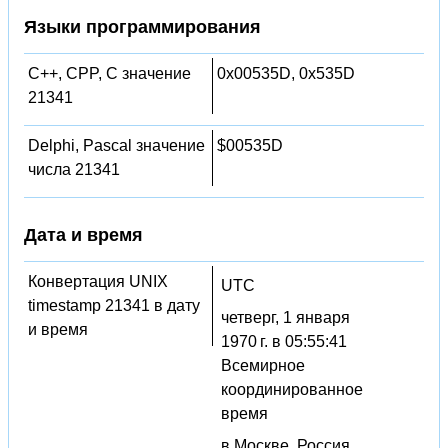
Языки программирования
C++, CPP, C значение
0x00535D, 0x535D
21341
Delphi, Pascal значение
$00535D
числа 21341
Дата и время
Конвертация UNIX
UTC
timestamp 21341 в дату
четверг, 1 января
и время
1970 г. в 05:55:41
Всемирное
координированное
время
в Москве, Россия