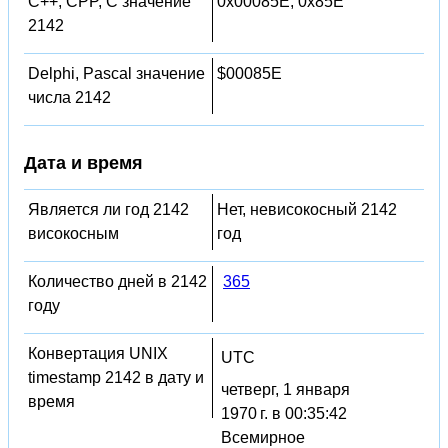
C++, CPP, C значение
0x00085E, 0x85E
2142
Delphi, Pascal значение
$00085E
числа 2142
Дата и время
Является ли год 2142
Нет, невисокосный 2142
високосным
год
Количество дней в 2142
365
году
Конвертация UNIX
UTC
timestamp 2142 в дату и
четверг, 1 января
время
1970 г. в 00:35:42
Всемирное