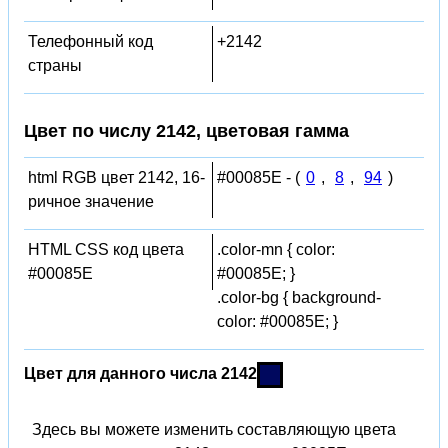
Телефонный код
+2142
страны
Цвет по числу 2142, цветовая гамма
html RGB цвет 2142, 16-
#00085E - (
0
,
8
,
94
)
ричное значение
HTML CSS код цвета
.color-mn { color:
#00085E
#00085E; }
.color-bg { background-
color: #00085E; }
Цвет для данного числа 2142
Здесь вы можете изменить составляющую цвета