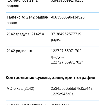
Косинус, cos 2142
0.84395099279153
радиан
Тангенс, tg 2142 радиан
-0.63560596434528
равно
2142 градуса, 2142° =
37.384952577719
радиан
2142 радиан =
122727.55971702
градуса,
122727.55971702°
Контрольные суммы, хэши, криптография
MD-5 хэш(2142)
2a34abd6ebbd7fcf5a442
1229c946c0a