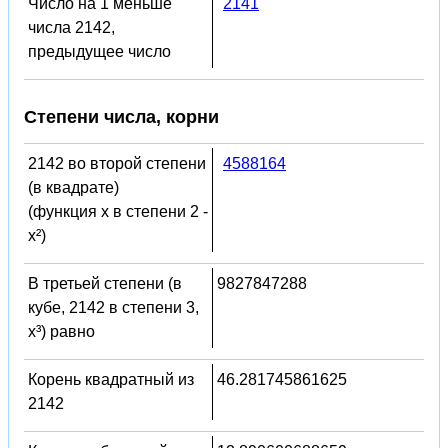
Число на 1 меньше
2141
числа 2142,
предыдущее число
Степени числа, корни
2142 во второй степени
4588164
(в квадрате)
(функция x в степени 2 -
x²)
В третьей степени (в
9827847288
кубе, 2142 в степени 3,
x³) равно
Корень квадратный из
46.281745861625
2142