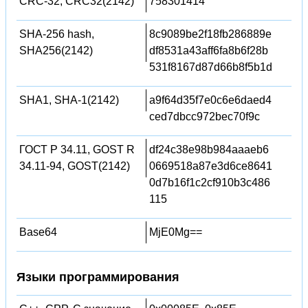
CRC-32, CRC32(2142)
758301414
SHA-256 hash,
8c9089be2f18fb286889e
SHA256(2142)
df8531a43aff6fa8b6f28b
531f8167d87d66b8f5b1d
SHA1, SHA-1(2142)
a9f64d35f7e0c6e6daed4
ced7dbcc972bec70f9c
ГОСТ Р 34.11, GOST R
df24c38e98b984aaaeb6
34.11-94, GOST(2142)
0669518a87e3d6ce8641
0d7b16f1c2cf910b3c486
115
Base64
MjE0Mg==
Языки программирования