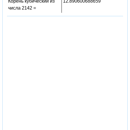
Корень кубический из
12.890600688659
числа 2142 =