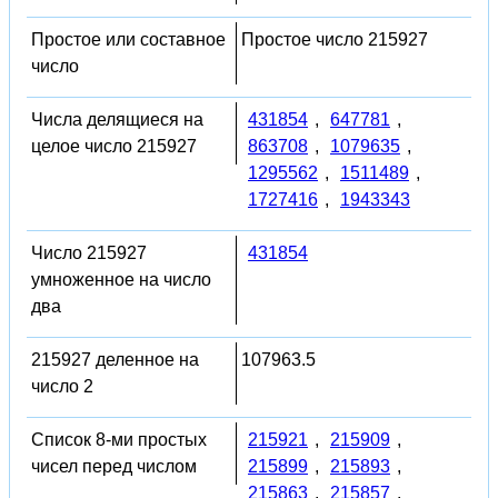
Простое или составное
Простое число 215927
число
Числа делящиеся на
431854
,
647781
,
целое число 215927
863708
,
1079635
,
1295562
,
1511489
,
1727416
,
1943343
Число 215927
431854
умноженное на число
два
215927 деленное на
107963.5
число 2
Список 8-ми простых
215921
,
215909
,
чисел перед числом
215899
,
215893
,
215863
,
215857
,