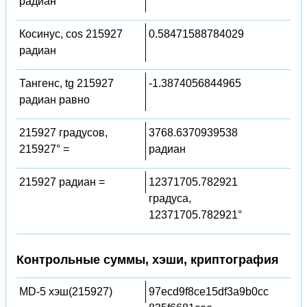
радиан
Косинус, cos 215927
0.58471588784029
радиан
Тангенс, tg 215927
-1.3874056844965
радиан равно
215927 градусов,
3768.6370939538
215927° =
радиан
215927 радиан =
12371705.782921
градуса,
12371705.782921°
Контрольные суммы, хэши, криптография
MD-5 хэш(215927)
97ecd9f8ce15df3a9b0cc