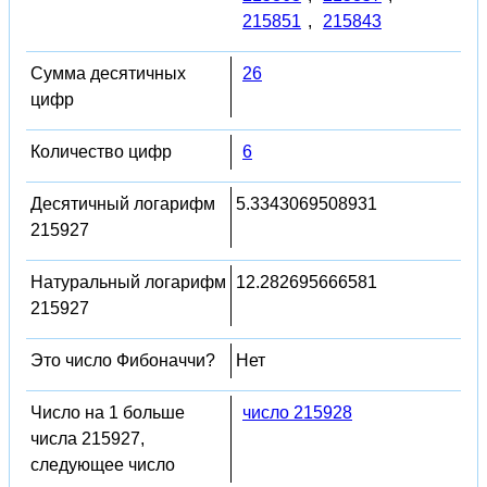
215851
,
215843
Сумма десятичных
26
цифр
Количество цифр
6
Десятичный логарифм
5.3343069508931
215927
Натуральный логарифм
12.282695666581
215927
Это число Фибоначчи?
Нет
Число на 1 больше
число 215928
числа 215927,
следующее число