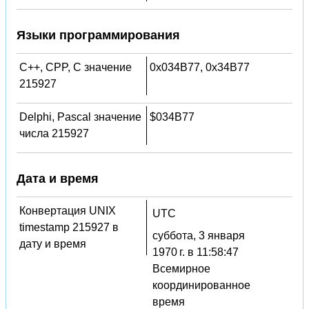
Языки программирования
C++, CPP, C значение
0x034B77, 0x34B77
215927
Delphi, Pascal значение
$034B77
числа 215927
Дата и время
Конвертация UNIX
UTC
timestamp 215927 в
суббота, 3 января
дату и время
1970 г. в 11:58:47
Всемирное
координированное
время