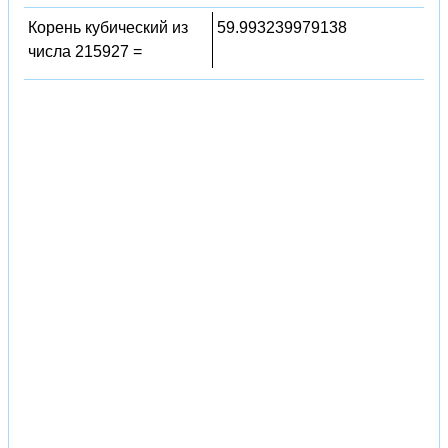
Корень кубический из
59.993239979138
числа 215927 =