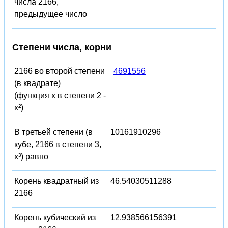
числа 2166,
предыдущее число
Степени числа, корни
2166 во второй степени
4691556
(в квадрате)
(функция x в степени 2 -
x²)
В третьей степени (в
10161910296
кубе, 2166 в степени 3,
x³) равно
Корень квадратный из
46.54030511288
2166
Корень кубический из
12.938566156391