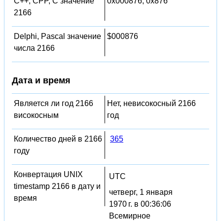
C++, CPP, C значение
0x000876, 0x876
2166
Delphi, Pascal значение
$000876
числа 2166
Дата и время
Является ли год 2166
Нет, невисокосный 2166
високосным
год
Количество дней в 2166
365
году
Конвертация UNIX
UTC
timestamp 2166 в дату и
четверг, 1 января
время
1970 г. в 00:36:06
Всемирное