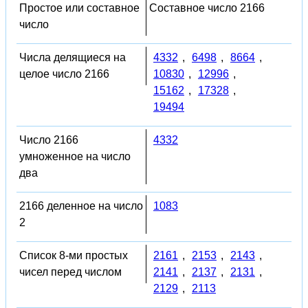
Простое или составное
Составное число 2166
число
Числа делящиеся на
4332
,
6498
,
8664
,
целое число 2166
10830
,
12996
,
15162
,
17328
,
19494
Число 2166
4332
умноженное на число
два
2166 деленное на число
1083
2
Список 8-ми простых
2161
,
2153
,
2143
,
чисел перед числом
2141
,
2137
,
2131
,
2129
,
2113