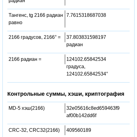
радиан
Тангенс, tg 2166 радиан
7.7615318687038
равно
2166 градусов, 2166° =
37.803831598197
радиан
2166 радиан =
124102.65842534
градуса,
124102.65842534°
Контрольные суммы, хэши, криптография
MD-5 хэш(2166)
32e05616c8ed659463f9
af00b142dd6f
CRC-32, CRC32(2166)
409560189