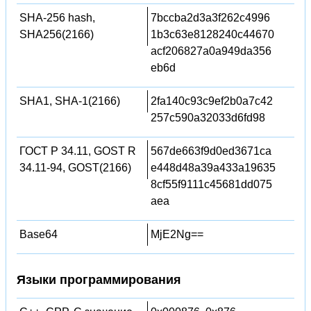
SHA-256 hash,
7bccba2d3a3f262c4996
SHA256(2166)
1b3c63e8128240c44670
acf206827a0a949da356
eb6d
SHA1, SHA-1(2166)
2fa140c93c9ef2b0a7c42
257c590a32033d6fd98
ГОСТ Р 34.11, GOST R
567de663f9d0ed3671ca
34.11-94, GOST(2166)
e448d48a39a433a19635
8cf55f9111c45681dd075
aea
Base64
MjE2Ng==
Языки программирования