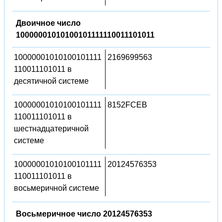
Двоичное число
10000001010100101111110011101011
10000001010100101111
2169699563
110011101011 в
десятичной системе
10000001010100101111
8152FCEB
110011101011 в
шестнадцатеричной
системе
10000001010100101111
20124576353
110011101011 в
восьмеричной системе
Восьмеричное число 20124576353