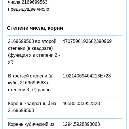
числа 2169699563,
предыдущее число
Степени числа, корни
2169699563 во второй
4707596193682390969
степени (в квадрате)
(функция x в степени 2 -
x²)
В третьей степени (в
1.0214069404213E+28
кубе, 2169699563 в
степени 3, x³) равно
Корень квадратный из
46580.033952328
2169699563
Корень кубический из
1294.5928393063