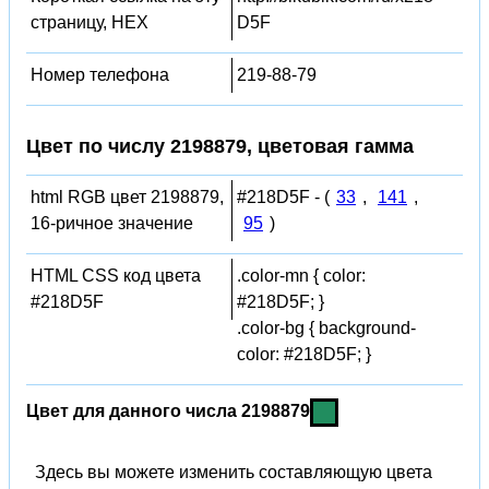
страницу, HEX
D5F
Номер телефона
219-88-79
Цвет по числу 2198879, цветовая гамма
html RGB цвет 2198879,
#218D5F - (
33
,
141
,
16-ричное значение
95
)
HTML CSS код цвета
.color-mn { color:
#218D5F
#218D5F; }
.color-bg { background-
color: #218D5F; }
Цвет для данного числа 2198879
Здесь вы можете изменить составляющую цвета