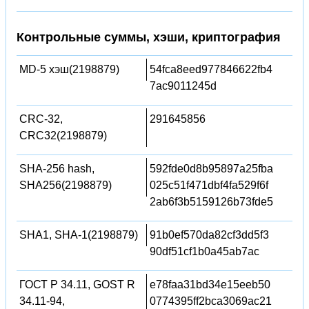
Контрольные суммы, хэши, криптография
MD-5 хэш(2198879)
54fca8eed977846622fb4
7ac9011245d
CRC-32,
291645856
CRC32(2198879)
SHA-256 hash,
592fde0d8b95897a25fba
SHA256(2198879)
025c51f471dbf4fa529f6f
2ab6f3b5159126b73fde5
SHA1, SHA-1(2198879)
91b0ef570da82cf3dd5f3
90df51cf1b0a45ab7ac
ГОСТ Р 34.11, GOST R
e78faa31bd34e15eeb50
34.11-94,
0774395ff2bca3069ac21