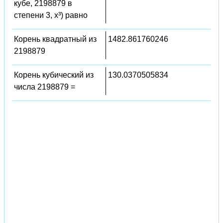
кубе, 2198879 в
степени 3, x³) равно
Корень квадратный из
1482.861760246
2198879
Корень кубический из
130.0370505834
числа 2198879 =