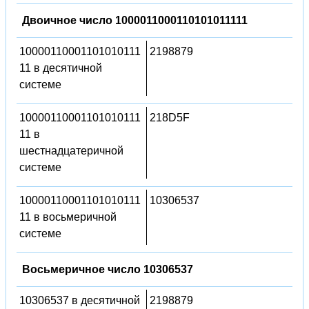
Двоичное число 1000011000110101011111
10000110001101010111
2198879
11 в десятичной
системе
10000110001101010111
218D5F
11 в
шестнадцатеричной
системе
10000110001101010111
10306537
11 в восьмеричной
системе
Восьмеричное число 10306537
10306537 в десятичной
2198879