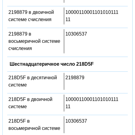
2198879 в двоичной
10000110001101010111
системе счисления
11
2198879 в
10306537
восьмеричной системе
счисления
Шестнадцатеричное число 218D5F
218D5F в десятичной
2198879
системе
218D5F в двоичной
10000110001101010111
системе
11
218D5F в
10306537
восьмеричной системе