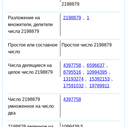
2198879
Разложение на
2198879
,
1
множители, делители
числа 2198879
Простое или составное
Простое число 2198879
число
Числа делящиеся на
4397758
,
6596637
,
целое число 2198879
8795516
,
10994395
,
13193274
,
15392153
,
17591032
,
19789911
Число 2198879
4397758
умноженное на число
два
2198879 деленное на
1099439.5