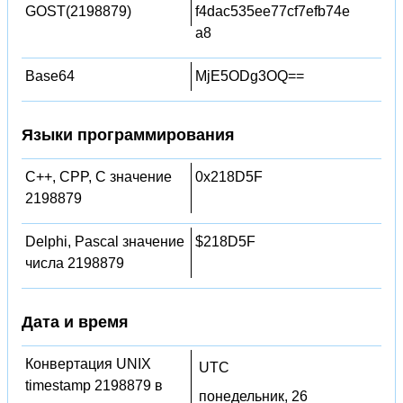
GOST(2198879)
f4dac535ee77cf7efb74e
a8
Base64
MjE5ODg3OQ==
Языки программирования
C++, CPP, C значение
0x218D5F
2198879
Delphi, Pascal значение
$218D5F
числа 2198879
Дата и время
Конвертация UNIX
UTC
timestamp 2198879 в
понедельник, 26