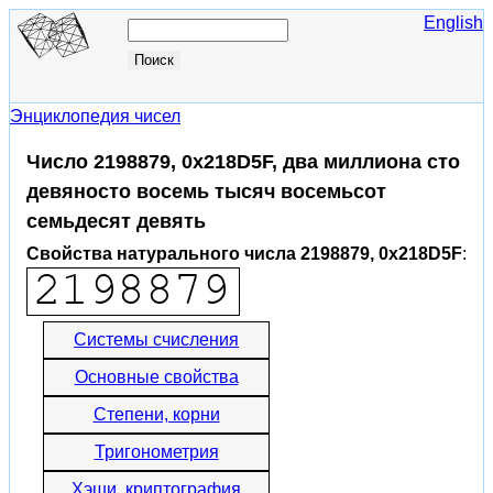
English
Энциклопедия чисел
Число 2198879, 0x218D5F, два миллиона сто
девяносто восемь тысяч восемьсот
семьдесят девять
Свойства натурального числа 2198879, 0x218D5F
:
Системы счисления
Основные свойства
Степени, корни
Тригонометрия
Хэши, криптография