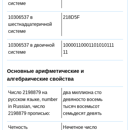
системе
10306537 в
218D5F
шестнадцатеричной
системе
10306537 в двоичной
10000110001101010111
системе
11
Основные арифметические и
алгебраические свойства
Число 2198879 на
два миллиона сто
русском языке, number
девяносто восемь
in Russian, число
тысяч восемьсот
2198879 прописью:
семьдесят девять
Четность
Нечетное число