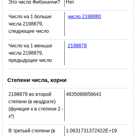
Это число Фибоначчи?
Нет
Число на 1 больше
число 2198880
числа 2198879,
следующее число
Число на 1 меньше
2198878
числа 2198879,
предыдущее число
Степени числа, корни
2198879 во второй
4835068856641
степени (в квадрате)
(функция x в степени 2 -
x²)
В третьей степени (в
1.0631731372422E+19