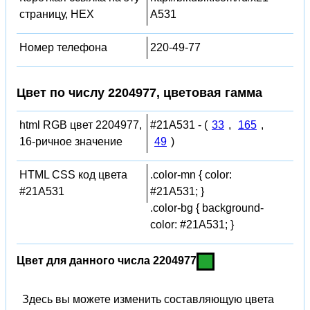
страницу, HEX
A531
Номер телефона
220-49-77
Цвет по числу 2204977, цветовая гамма
html RGB цвет 2204977,
#21A531 - (
33
,
165
,
16-ричное значение
49
)
HTML CSS код цвета
.color-mn { color:
#21A531
#21A531; }
.color-bg { background-
color: #21A531; }
Цвет для данного числа 2204977
Здесь вы можете изменить составляющую цвета