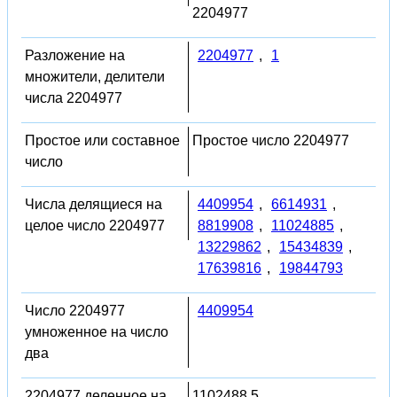
2204977
Разложение на
2204977
,
1
множители, делители
числа 2204977
Простое или составное
Простое число 2204977
число
Числа делящиеся на
4409954
,
6614931
,
целое число 2204977
8819908
,
11024885
,
13229862
,
15434839
,
17639816
,
19844793
Число 2204977
4409954
умноженное на число
два
2204977 деленное на
1102488.5