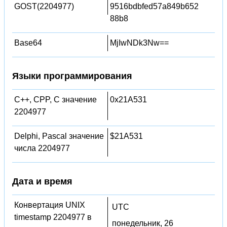
GOST(2204977)
9516bdbfed57a849b652
88b8
Base64
MjIwNDk3Nw==
Языки программирования
C++, CPP, C значение
0x21A531
2204977
Delphi, Pascal значение
$21A531
числа 2204977
Дата и время
Конвертация UNIX
UTC
timestamp 2204977 в
понедельник, 26