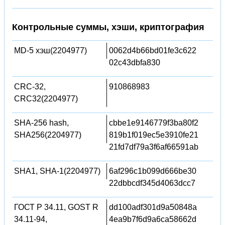
Контрольные суммы, хэши, криптография
MD-5 хэш(2204977)
0062d4b66bd01fe3c622
02c43dbfa830
CRC-32,
910868983
CRC32(2204977)
SHA-256 hash,
cbbe1e9146779f3ba80f2
SHA256(2204977)
819b1f019ec5e3910fe21
21fd7df79a3f6af66591ab
SHA1, SHA-1(2204977)
6af296c1b099d666be30
22dbbcdf345d4063dcc7
ГОСТ Р 34.11, GOST R
dd100adf301d9a50848a
34.11-94,
4ea9b7f6d9a6ca58662d