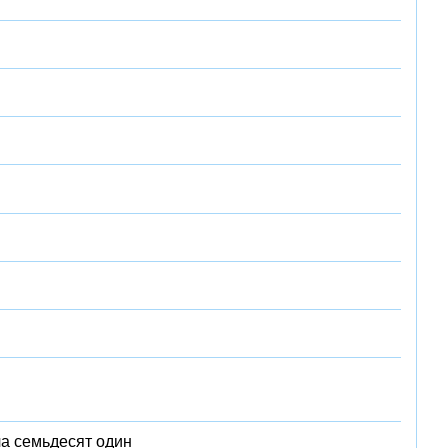
ча семьдесят один