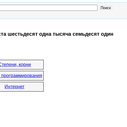
ста шестьдесят одна тысяча семьдесят один
Степени, корни
 программирования
Интернет