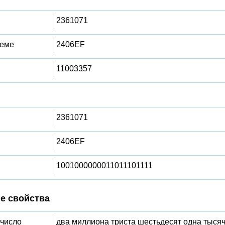
2361071
теме
2406EF
11003357
2361071
2406EF
1001000000011011101111
е свойства
 число
два миллиона триста шестьдесят одна тыся