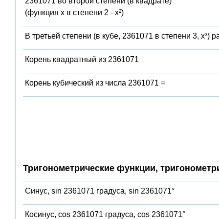
2361071 во второй степени (в квадрате)
(функция x в степени 2 - x²)
В третьей степени (в кубе, 2361071 в степени 3, x³) 
Корень квадратный из 2361071
Корень кубический из числа 2361071 =
Тригонометрические функции, тригонометр
Синус, sin 2361071 градуса, sin 2361071°
Косинус, cos 2361071 градуса, cos 2361071°