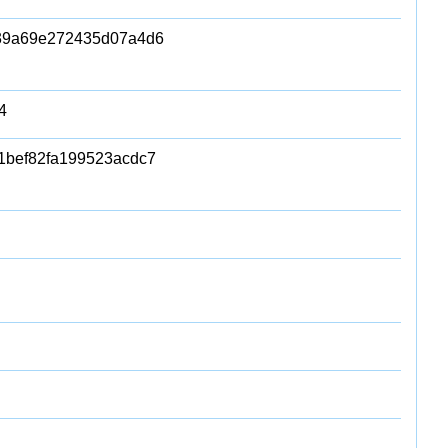
39a69e272435d07a4d6
4
1bef82fa199523acdc7