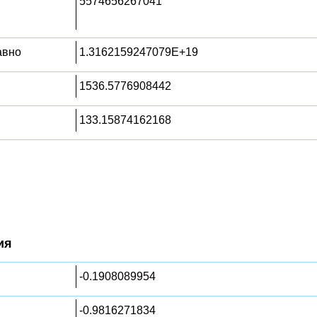
5574656267041
равно
1.3162159247079E+19
1536.5776908442
133.15874162168
ия
-0.1908089954
-0.9816271834