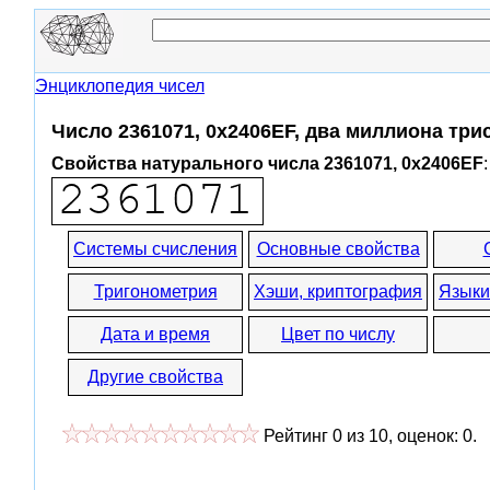
Энциклопедия чисел
Число 2361071, 0x2406EF, два миллиона три
Свойства натурального числа 2361071, 0x2406EF
:
Системы счисления
Основные свойства
Тригонометрия
Хэши, криптография
Языки
Дата и время
Цвет по числу
Другие свойства
Рейтинг
0
из
10
, оценок:
0
.