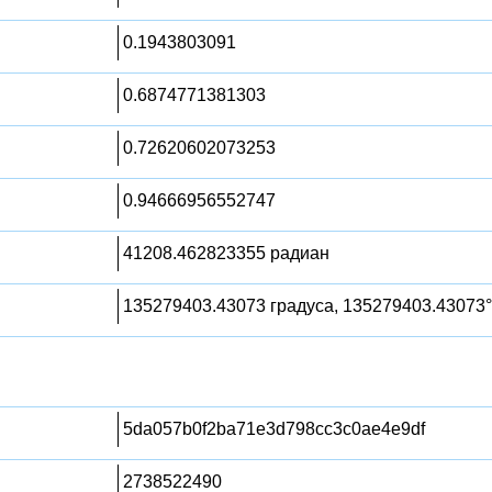
0.1943803091
0.6874771381303
0.72620602073253
0.94666956552747
41208.462823355 радиан
135279403.43073 градуса, 135279403.43073°
5da057b0f2ba71e3d798cc3c0ae4e9df
2738522490