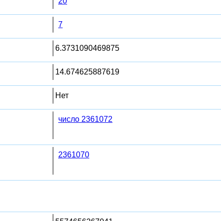
20
7
6.3731090469875
14.674625887619
Нет
число 2361072
2361070