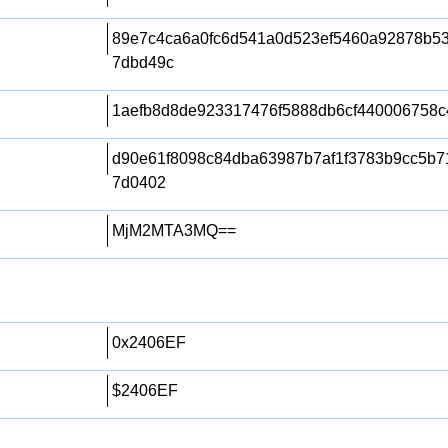
89e7c4ca6a0fc6d541a0d523ef5460a92878b5
7dbd49c
1aefb8d8de923317476f5888db6cf440006758c
d90e61f8098c84dba63987b7af1f3783b9cc5b7
7d0402
MjM2MTA3MQ==
0x2406EF
$2406EF