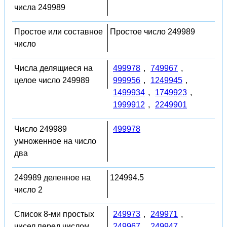
числа 249989
Простое или составное
Простое число 249989
число
Числа делящиеся на
499978
,
749967
,
целое число 249989
999956
,
1249945
,
1499934
,
1749923
,
1999912
,
2249901
Число 249989
499978
умноженное на число
два
249989 деленное на
124994.5
число 2
Список 8-ми простых
249973
,
249971
,
чисел перед числом
249967
,
249947
,