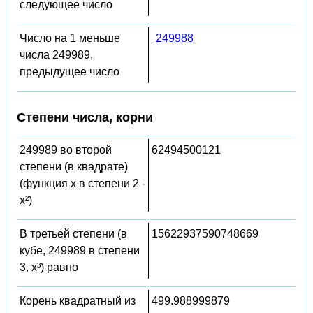
следующее число
Число на 1 меньше
249988
числа 249989,
предыдущее число
Степени числа, корни
249989 во второй
62494500121
степени (в квадрате)
(функция x в степени 2 -
x²)
В третьей степени (в
15622937590748669
кубе, 249989 в степени
3, x³) равно
Корень квадратный из
499.988999879