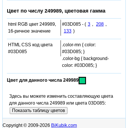
Цвет по числу 249989, цветовая гамма
html RGB цвет 249989,
#03D085 - (
3
,
208
,
16-ричное значение
133
)
HTML CSS код цвета
.color-mn { color:
#03D085
#03D085; }
.color-bg { background-
color: #03D085; }
Цвет для данного числа 249989
Здесь вы можете изменить составляющую цвета
для данного числа 249989 или цвета 03D085:
Показать таблицу цветов
Copyright © 2009-2026
BiKubik.com