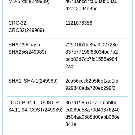
MD-5 хэш(249989)
d678abcd7c063af558a0
d2ac3194d85d
CRC-32,
1121076356
CRC32(249989)
SHA-256 hash,
72901fb1fe85a9f02728e
SHA256(249989)
837c77198f83034bd7b2
bcb83d7cc7fd1555e984
2aa
SHA1, SHA-1(249989)
2ca56ccc82b5f6e1ae1f5
929340ada720eb299f2
ГОСТ Р 34.11, GOST R
8b7d158570ca1cbabfb0
34.11-94, GOST(249989)
ed089d58a70d43376240
d504aa0588d00abb068e
341e