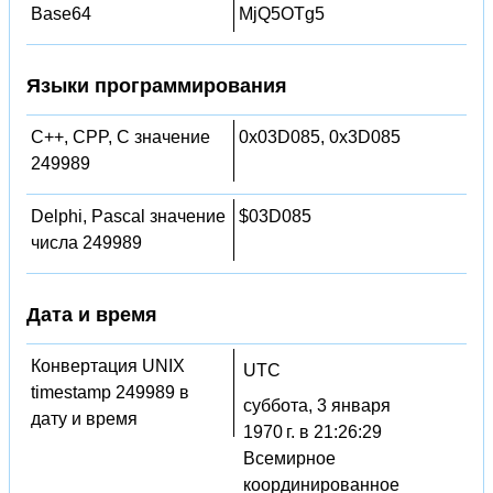
Base64
MjQ5OTg5
Языки программирования
C++, CPP, C значение
0x03D085, 0x3D085
249989
Delphi, Pascal значение
$03D085
числа 249989
Дата и время
Конвертация UNIX
UTC
timestamp 249989 в
суббота, 3 января
дату и время
1970 г. в 21:26:29
Всемирное
координированное