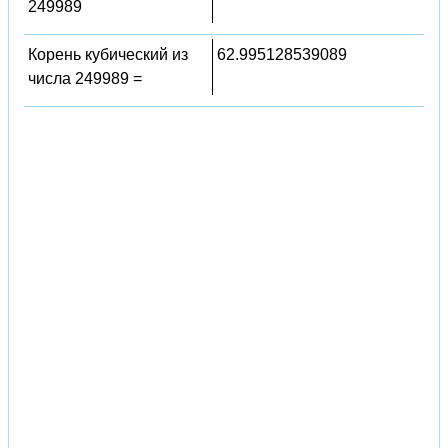
249989
Корень кубический из
62.995128539089
числа 249989 =