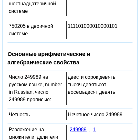
шестнадцатеричной
системе
750205 в двоичной
111101000010000101
системе
Основные арифметические и
алгебраические свойства
Число 249989 на
двести сорок девять
русском языке, number
тысяч девятьсот
in Russian, число
восемьдесят девять
249989 прописью:
Четность
Нечетное число 249989
Разложение на
249989
,
1
множители, делители