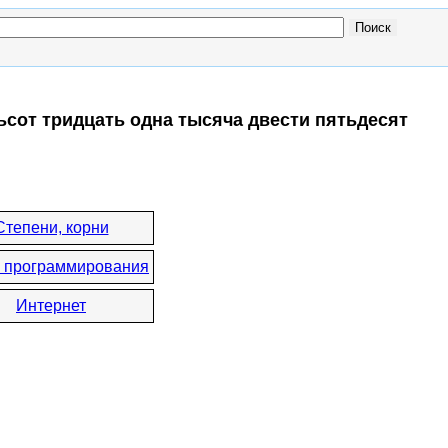
ьсот тридцать одна тысяча двести пятьдесят
Степени, корни
 программирования
Интернет