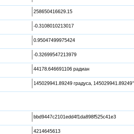
258650416629.15
-0.3108010213017
0.95047499975424
-0.32699547213979
44178.646691106 радиан
145029941.89249 градуса, 145029941.89249°
bbd9447c2101edd4f1da898f525c41e3
4214645613