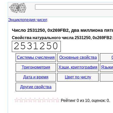
Энциклопедия чисел
Число 2531250, 0x269FB2, два миллиона пят
Свойства натурального числа 2531250, 0x269FB2
:
Системы счисления
Основные свойства
Тригонометрия
Хэши, криптография
Языки
Дата и время
Цвет по числу
Другие свойства
Рейтинг
0
из
10
, оценок:
0
.