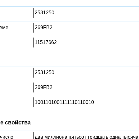
2531250
теме
269FB2
11517662
2531250
269FB2
1001101001111110110010
е свойства
 число
два миллиона пятьсот тридцать одна тысяча