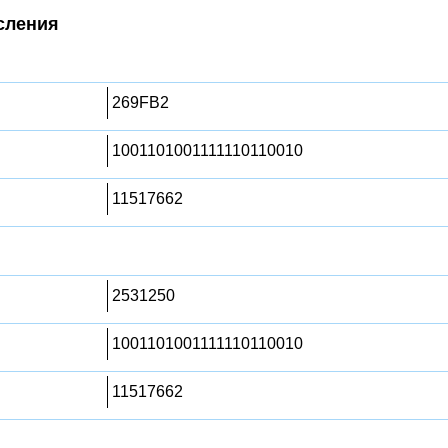
сления
269FB2
1001101001111110110010
11517662
2531250
1001101001111110110010
11517662