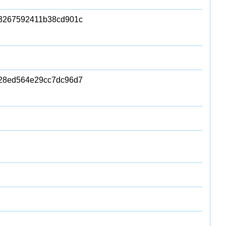
3267592411b38cd901c
28ed564e29cc7dc96d7