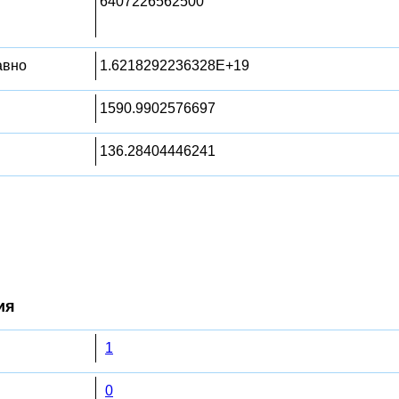
6407226562500
равно
1.6218292236328E+19
1590.9902576697
136.28404446241
ия
1
0