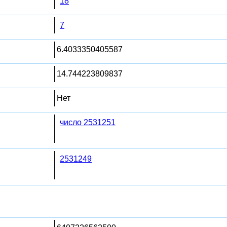
18
7
6.4033350405587
14.744223809837
Нет
число 2531251
2531249