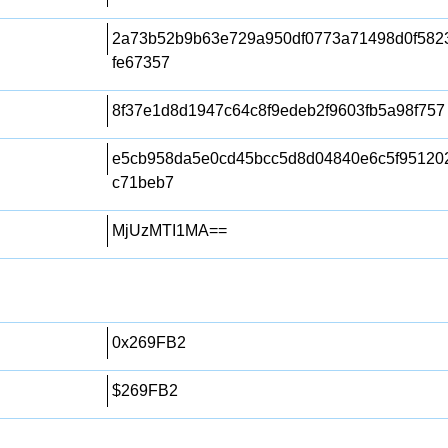
2a73b52b9b63e729a950df0773a71498d0f582
fe67357
8f37e1d8d1947c64c8f9edeb2f9603fb5a98f757
e5cb958da5e0cd45bcc5d8d04840e6c5f95120
c71beb7
MjUzMTI1MA==
0x269FB2
$269FB2