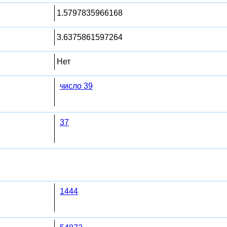
1.5797835966168
3.6375861597264
Нет
число 39
37
1444