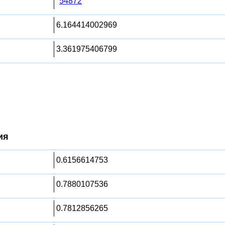
54872
6.164414002969
3.361975406799
ия
0.6156614753
0.7880107536
0.7812856265