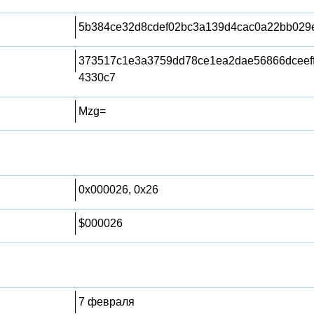
5b384ce32d8cdef02bc3a139d4cac0a22bb029
373517c1e3a3759dd78ce1ea2dae56866dceeff
4330c7
Mzg=
0x000026, 0x26
$000026
7 февраля