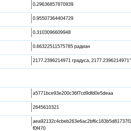
0.29636857870939
0.95507364404729
0.3103096609948
0.66322511575785 радиан
2177.2396214971 градуса, 2177.2396214971°
a5771bce93e200c36f7cd9dfd0e5deaa
2645610321
aea92132c4cbeb263e6ac2bf6c183b5d81737f1
f0f470