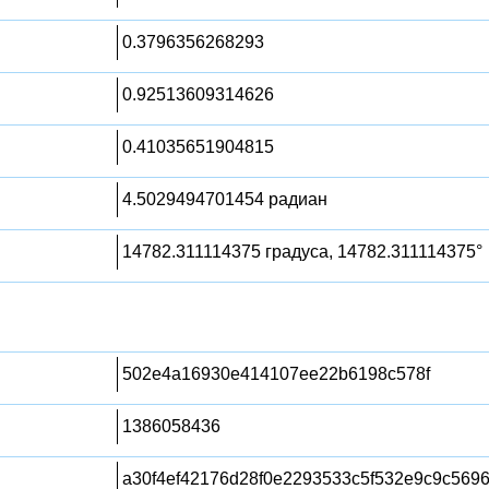
0.3796356268293
0.92513609314626
0.41035651904815
4.5029494701454 радиан
14782.311114375 градуса, 14782.311114375°
502e4a16930e414107ee22b6198c578f
1386058436
a30f4ef42176d28f0e2293533c5f532e9c9c569