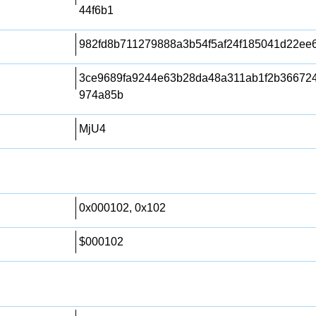
44f6b1
982fd8b711279888a3b54f5af24f185041d22ee
3ce9689fa9244e63b28da48a311ab1f2b36672
974a85b
MjU4
0x000102, 0x102
$000102