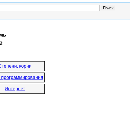
емь
2
:
Степени, корни
 программирования
Интернет