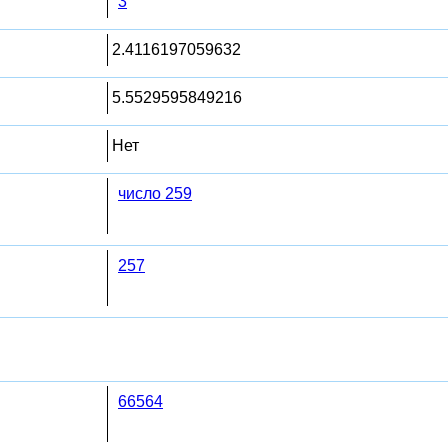
3
2.4116197059632
5.5529595849216
Нет
число 259
257
66564