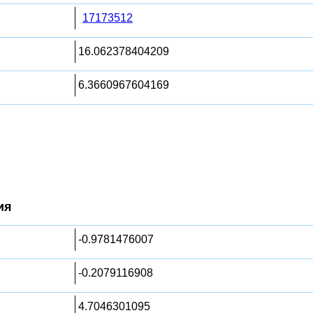
17173512
16.062378404209
6.3660967604169
ия
-0.9781476007
-0.2079116908
4.7046301095