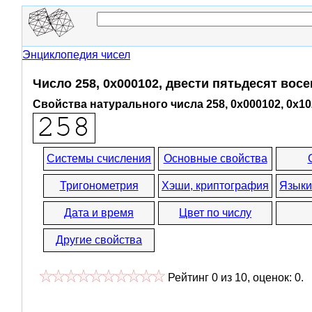
Энциклопедия чисел
Число 258, 0x000102, двести пятьдесят вос
Свойства натурального числа 258, 0x000102, 0x10
Системы счисления
Основные свойства
Тригонометрия
Хэши, криптография
Языки
Дата и время
Цвет по числу
Другие свойства
Рейтинг
0
из
10
, оценок:
0
.