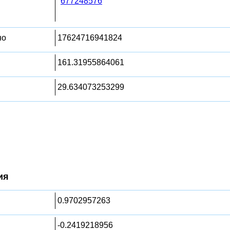
677248576
но
17624716941824
161.31955864061
29.634073253299
ия
0.9702957263
-0.2419218956