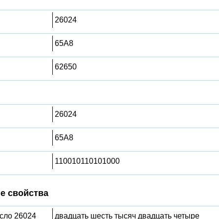
26024
65A8
62650
26024
65A8
110010110101000
е свойства
исло 26024
двадцать шесть тысяч двадцать четыре