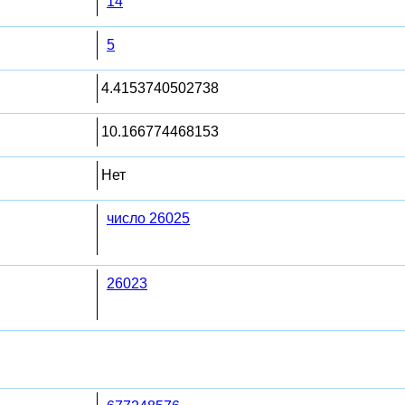
14
5
4.4153740502738
10.166774468153
Нет
число 26025
26023