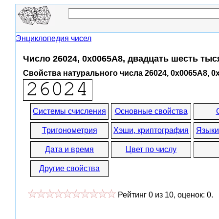
Энциклопедия чисел
Число 26024, 0x0065A8, двадцать шесть тыс
Свойства натурального числа 26024, 0x0065A8, 0
Системы счисления
Основные свойства
Тригонометрия
Хэши, криптография
Языки
Дата и время
Цвет по числу
Другие свойства
Рейтинг
0
из
10
, оценок:
0
.