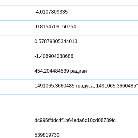
-4.0107809335
-0.8154709150754
0.57879805344013
-1.408904038686
454.204484539 радиан
1491065.3660485 градуса, 1491065.3660485°
dc996ffddc4f1b64eda6c10cd08739fc
539819730