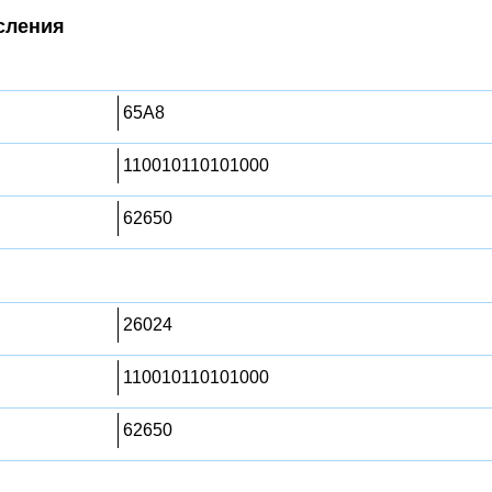
сления
65A8
110010110101000
62650
26024
110010110101000
62650