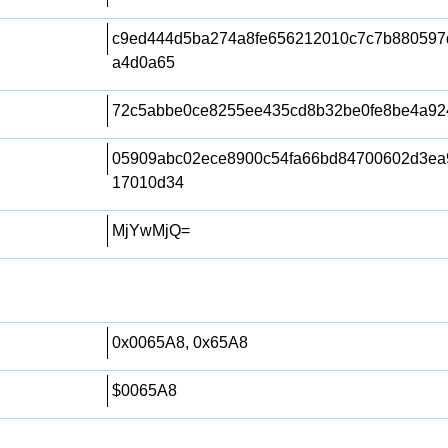
c9ed444d5ba274a8fe656212010c7c7b880597
a4d0a65
72c5abbe0ce8255ee435cd8b32be0fe8be4a92
05909abc02ece8900c54fa66bd84700602d3ea
17010d34
MjYwMjQ=
0x0065A8, 0x65A8
$0065A8