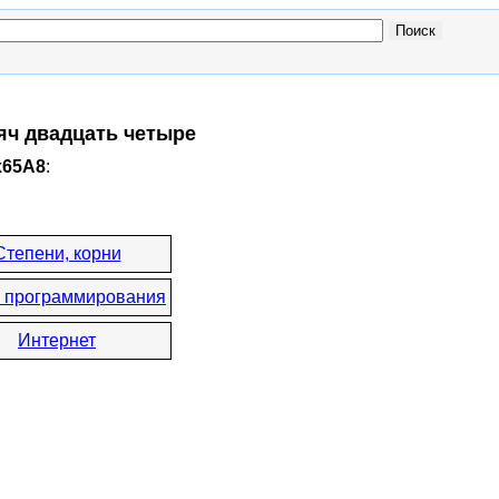
яч двадцать четыре
x65A8
:
Степени, корни
 программирования
Интернет