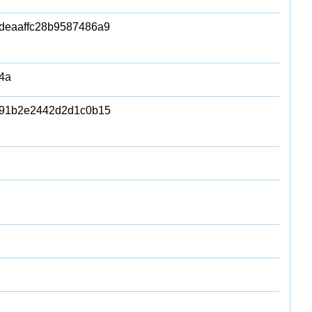
deaaffc28b9587486a9
4a
91b2e2442d2d1c0b15