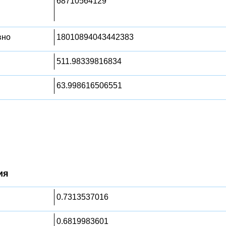
68710564129
вно
18010894043442383
511.98339816834
63.998616506551
ия
0.7313537016
0.6819983601