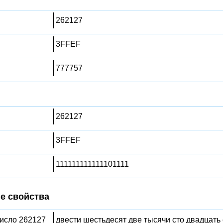
262127
3FFEF
777757
262127
3FFEF
111111111111101111
е свойства
число 262127
двести шестьдесят две тысячи сто двадцать