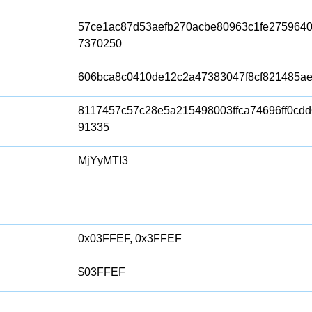
57ce1ac87d53aefb270acbe80963c1fe275964
7370250
606bca8c0410de12c2a47383047f8cf821485a
8117457c57c28e5a215498003ffca74696ff0cd
91335
MjYyMTI3
0x03FFEF, 0x3FFEF
$03FFEF