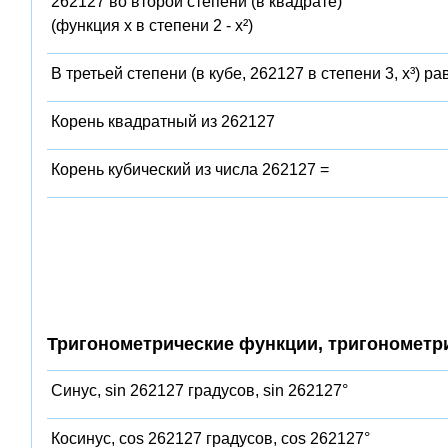
262127 во второй степени (в квадрате)
(функция x в степени 2 - x²)
В третьей степени (в кубе, 262127 в степени 3, x³) ра
Корень квадратный из 262127
Корень кубический из числа 262127 =
Тригонометрические функции, тригонометр
Синус, sin 262127 градусов, sin 262127°
Косинус, cos 262127 градусов, cos 262127°