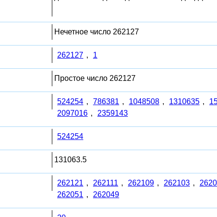
Нечетное число 262127
262127
,
1
Простое число 262127
524254
,
786381
,
1048508
,
1310635
,
1
2097016
,
2359143
524254
131063.5
262121
,
262111
,
262109
,
262103
,
2620
262051
,
262049