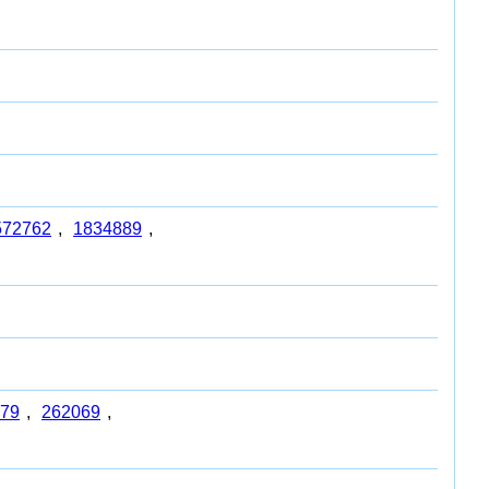
572762
,
1834889
,
79
,
262069
,