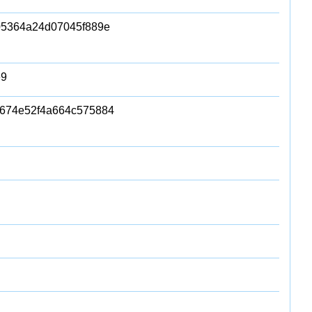
05364a24d07045f889e
e9
d674e52f4a664c575884