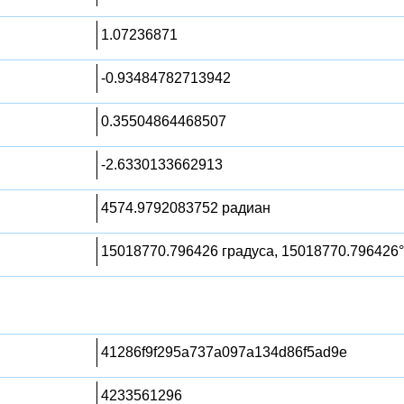
1.07236871
-0.93484782713942
0.35504864468507
-2.6330133662913
4574.9792083752 радиан
15018770.796426 градуса, 15018770.796426°
41286f9f295a737a097a134d86f5ad9e
4233561296