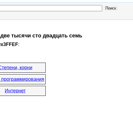
 две тысячи сто двадцать семь
0x3FFEF
:
Степени, корни
 программирования
Интернет