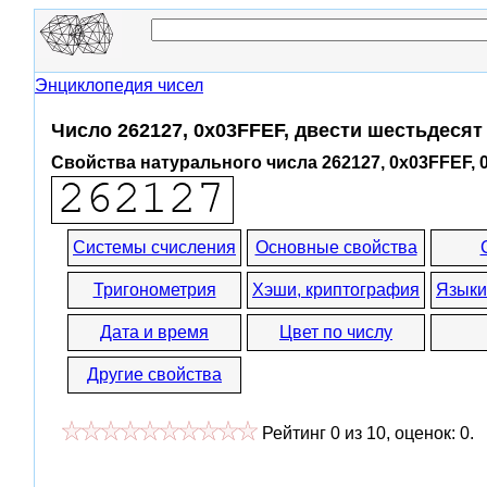
Энциклопедия чисел
Число 262127, 0x03FFEF, двести шестьдесят
Свойства натурального числа 262127, 0x03FFEF, 
Системы счисления
Основные свойства
Тригонометрия
Хэши, криптография
Языки
Дата и время
Цвет по числу
Другие свойства
Рейтинг
0
из
10
, оценок:
0
.