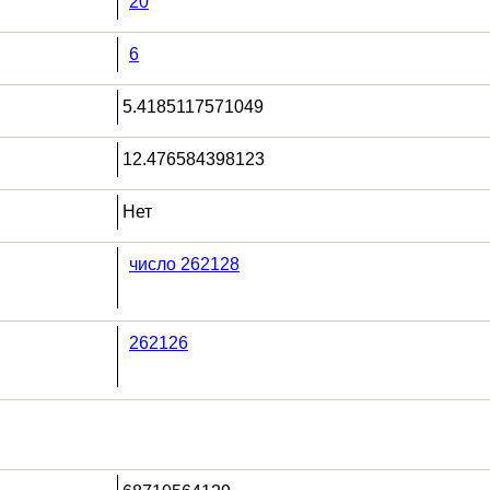
20
6
5.4185117571049
12.476584398123
Нет
число 262128
262126