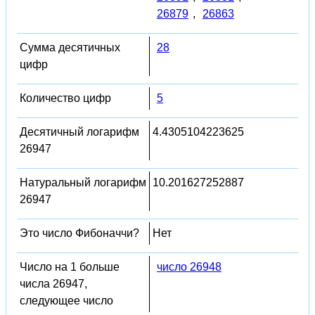
26879
,
26863
Сумма десятичных
28
цифр
Количество цифр
5
Десятичный логарифм
4.4305104223625
26947
Натуральный логарифм
10.201627252887
26947
Это число Фибоначчи?
Нет
Число на 1 больше
число 26948
числа 26947,
следующее число