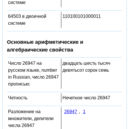
системе
64503 в двоичной
110100101000011
системе
Основные арифметические и
алгебраические свойства
Число 26947 на
двадцать шесть тысяч
русском языке, number
девятьсот сорок семь
in Russian, число 26947
прописью:
Четность
Нечетное число 26947
Разложение на
26947
,
1
множители, делители
числа 26947