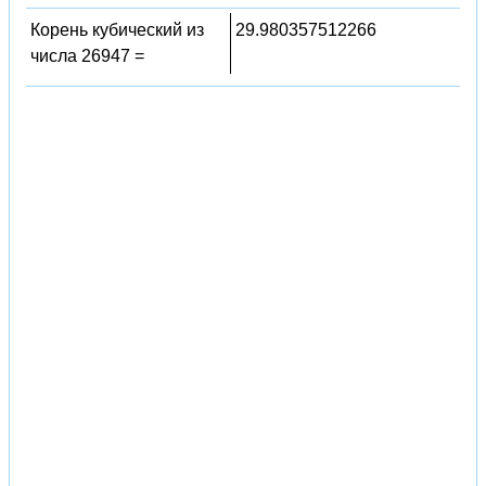
Корень кубический из
29.980357512266
числа 26947 =