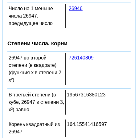
Число на 1 меньше
26946
числа 26947,
предыдущее число
Степени числа, корни
26947 во второй
726140809
степени (в квадрате)
(функция x в степени 2 -
x²)
В третьей степени (в
19567316380123
кубе, 26947 в степени 3,
x³) равно
Корень квадратный из
164.15541416597
26947