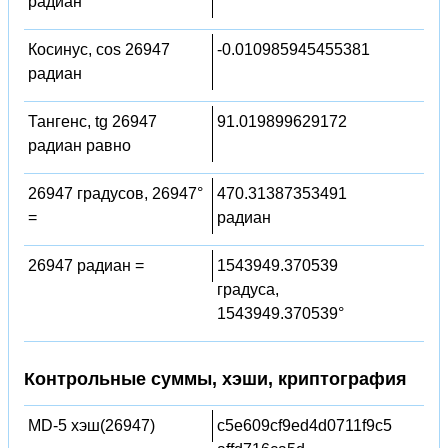
радиан
Косинус, cos 26947
-0.010985945455381
радиан
Тангенс, tg 26947
91.019899629172
радиан равно
26947 градусов, 26947°
470.31387353491
=
радиан
26947 радиан =
1543949.370539
градуса,
1543949.370539°
Контрольные суммы, хэши, криптография
MD-5 хэш(26947)
c5e609cf9ed4d0711f9c5