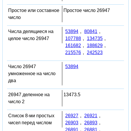
Простое или составное
Простое число 26947
число
Числа делящиеся на
53894
,
80841
,
целое число 26947
107788
,
134735
,
161682
,
188629
,
215576
,
242523
Число 26947
53894
умноженное на число
два
26947 деленное на
13473.5
число 2
Список 8-ми простых
26927
,
26921
,
чисел перед числом
26903
,
26893
,
26891
,
26881
,