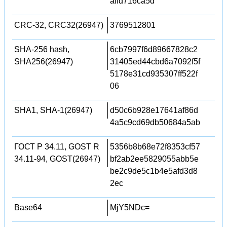
affd716ca5d
CRC-32, CRC32(26947)
3769512801
SHA-256 hash,
6cb7997f6d89667828c2
SHA256(26947)
31405ed44cbd6a7092f5f
5178e31cd935307ff522f
06
SHA1, SHA-1(26947)
d50c6b928e17641af86d
4a5c9cd69db50684a5ab
ГОСТ Р 34.11, GOST R
5356b8b68e72f8353cf57
34.11-94, GOST(26947)
bf2ab2ee5829055abb5e
be2c9de5c1b4e5afd3d8
2ec
Base64
MjY5NDc=