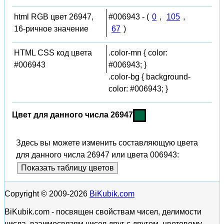
html RGB цвет 26947,
#006943 - (
0
,
105
,
16-ричное значение
67
)
HTML CSS код цвета
.color-mn { color:
#006943
#006943; }
.color-bg { background-
color: #006943; }
Цвет для данного числа 26947
Здесь вы можете изменить составляющую цвета
для данного числа 26947 или цвета 006943:
Показать таблицу цветов
Copyright © 2009-2026
BiKubik.com
BiKubik.com - посвящен свойствам чисел, делимости
числа, взаимосвязям чисел друг с другом, цветовому