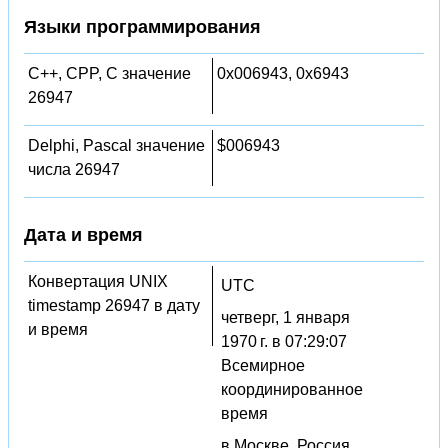
Языки программирования
C++, CPP, C значение
0x006943, 0x6943
26947
Delphi, Pascal значение
$006943
числа 26947
Дата и время
Конвертация UNIX
UTC
timestamp 26947 в дату
четверг, 1 января
и время
1970 г. в 07:29:07
Всемирное
координированное
время
в Москве, Россия