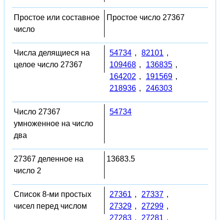
Простое или составное
Простое число 27367
число
Числа делящиеся на
54734
,
82101
,
целое число 27367
109468
,
136835
,
164202
,
191569
,
218936
,
246303
Число 27367
54734
умноженное на число
два
27367 деленное на
13683.5
число 2
Список 8-ми простых
27361
,
27337
,
чисел перед числом
27329
,
27299
,
27283
,
27281
,