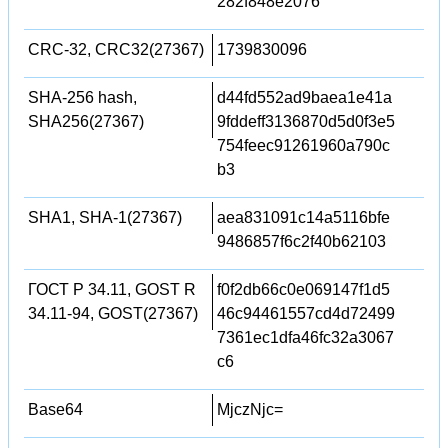
282f848e2076
CRC-32, CRC32(27367)
1739830096
SHA-256 hash,
d44fd552ad9baea1e41a
SHA256(27367)
9fddeff3136870d5d0f3e5
754feec91261960a790c
b3
SHA1, SHA-1(27367)
aea831091c14a5116bfe
9486857f6c2f40b62103
ГОСТ Р 34.11, GOST R
f0f2db66c0e069147f1d5
34.11-94, GOST(27367)
46c94461557cd4d72499
7361ec1dfa46fc32a3067
c6
Base64
MjczNjc=