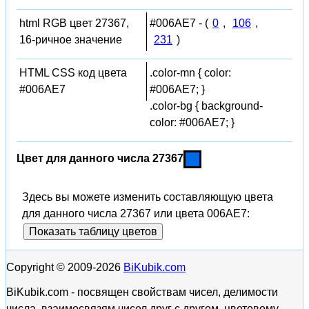
html RGB цвет 27367,
#006AE7 - (
0
,
106
,
16-ричное значение
231
)
HTML CSS код цвета
.color-mn { color:
#006AE7
#006AE7; }
.color-bg { background-
color: #006AE7; }
Цвет для данного числа 27367
Здесь вы можете изменить составляющую цвета
для данного числа 27367 или цвета 006AE7:
Показать таблицу цветов
Copyright © 2009-2026
BiKubik.com
BiKubik.com - посвящен свойствам чисел, делимости
числа, взаимосвязям чисел друг с другом, цветовому