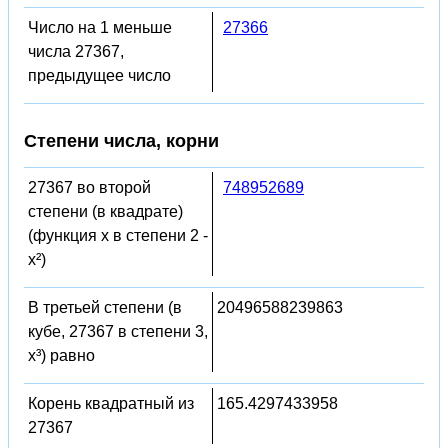
Число на 1 меньше
27366
числа 27367,
предыдущее число
Степени числа, корни
27367 во второй
748952689
степени (в квадрате)
(функция x в степени 2 -
x²)
В третьей степени (в
20496588239863
кубе, 27367 в степени 3,
x³) равно
Корень квадратный из
165.4297433958
27367