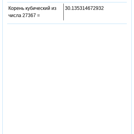
Корень кубический из
30.135314672932
числа 27367 =