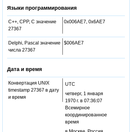
Языки программирования
C++, CPP, C значение
0x006AE7, 0x6AE7
27367
Delphi, Pascal значение
$006AE7
числа 27367
Дата и время
Конвертация UNIX
UTC
timestamp 27367 в дату
четверг, 1 января
и время
1970 г. в 07:36:07
Всемирное
координированное
время
в Москве, Россия