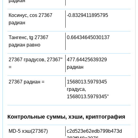
радиан
Косинус, cos 27367
-0.8329411895795
радиан
Тангенс, tg 27367
0.66434645030137
радиан равно
27367 градусов, 27367°
477.64425639329
=
радиан
27367 радиан =
1568013.5979345
градуса,
1568013.5979345°
Контрольные суммы, хэши, криптография
MD-5 хэш(27367)
c2d523e62edb799b473d