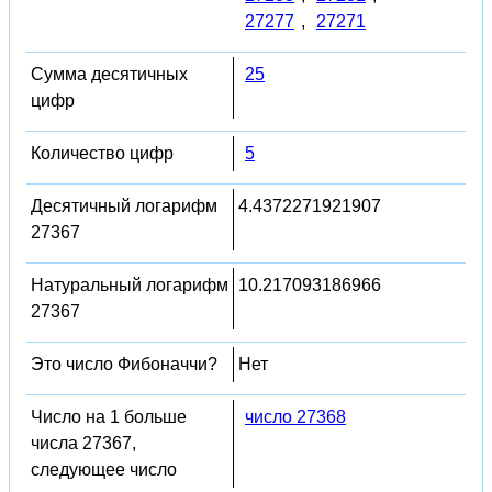
27277
,
27271
Сумма десятичных
25
цифр
Количество цифр
5
Десятичный логарифм
4.4372271921907
27367
Натуральный логарифм
10.217093186966
27367
Это число Фибоначчи?
Нет
Число на 1 больше
число 27368
числа 27367,
следующее число