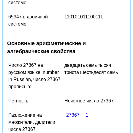
системе
65347 в двоичной
110101011100111
системе
Основные арифметические и
алгебраические свойства
Число 27367 на
двадцать семь тысяч
русском языке, number
триста шестьдесят семь
in Russian, число 27367
прописью:
Четность
Нечетное число 27367
Разложение на
27367
,
1
множители, делители
числа 27367