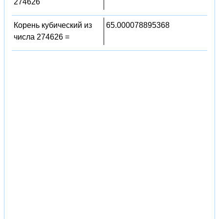
274626
Корень кубический из
65.000078895368
числа 274626 =