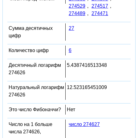
274529
,
274517
,
274489
,
274471
Сумма десятичных
27
цифр
Количество цифр
6
Десятичный логарифм
5.4387416513348
274626
Натуральный логарифм
12.523165451009
274626
Это число Фибоначчи?
Нет
Число на 1 больше
число 274627
числа 274626,