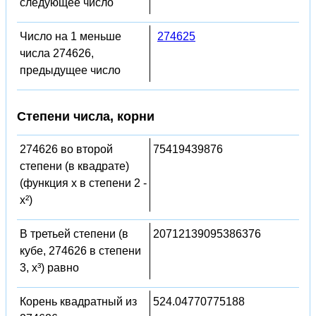
следующее число
Число на 1 меньше
274625
числа 274626,
предыдущее число
Степени числа, корни
274626 во второй
75419439876
степени (в квадрате)
(функция x в степени 2 -
x²)
В третьей степени (в
20712139095386376
кубе, 274626 в степени
3, x³) равно
Корень квадратный из
524.04770775188