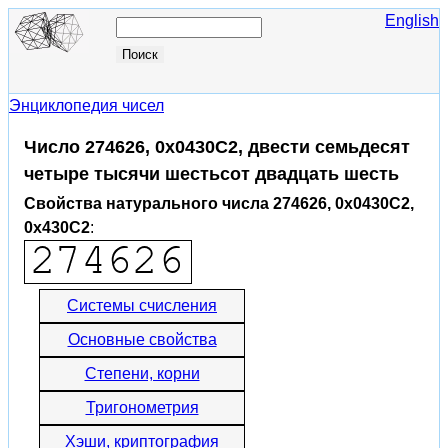
English
Энциклопедия чисел
Число 274626, 0x0430C2, двести семьдесят
четыре тысячи шестьсот двадцать шесть
Свойства натурального числа 274626, 0x0430C2,
0x430C2
:
Системы счисления
Основные свойства
Степени, корни
Тригонометрия
Хэши, криптография