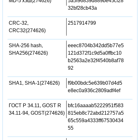
MD-5 хэш(274626)
5a5f96839d889be45cf28
32bf28cb43a
CRC-32,
2517914799
CRC32(274626)
SHA-256 hash,
eeec8704b342dd5b77e5
SHA256(274626)
121d372f1c9d5a0ffbc10
b2563a2e32f4540b8af78
92
SHA1, SHA-1(274626)
f9b00bdc5e639b07d4d5
e8ec0a936c2809adf4ef
ГОСТ Р 34.11, GOST R
bfc16aaaab5222951f583
34.11-94, GOST(274626)
815eb8c72abd212757a5
65c559a4333ff67530434
55