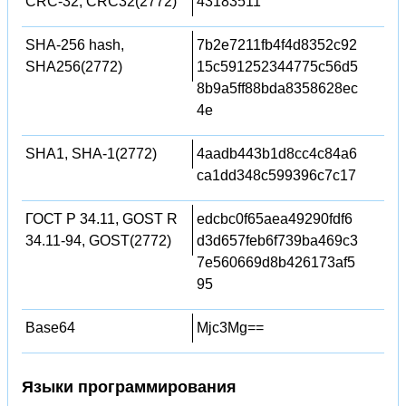
CRC-32, CRC32(2772)
43183511
SHA-256 hash,
7b2e7211fb4f4d8352c92
SHA256(2772)
15c591252344775c56d5
8b9a5ff88bda8358628ec
4e
SHA1, SHA-1(2772)
4aadb443b1d8cc4c84a6
ca1dd348c599396c7c17
ГОСТ Р 34.11, GOST R
edcbc0f65aea49290fdf6
34.11-94, GOST(2772)
d3d657feb6f739ba469c3
7e560669d8b426173af5
95
Base64
Mjc3Mg==
Языки программирования