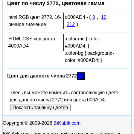
Цвет по числу 2772, цветовая гамма
html RGB цвет 2772, 16-
#000AD4 - (
0
,
10
,
ричное значение
212
)
HTML CSS код цвета
.color-mn { color:
#000AD4
#000AD4; }
.color-bg { background-
color: #000AD4; }
Цвет для данного числа 2772
Здесь вы можете изменить составляющую цвета
для данного числа 2772 или цвета 000AD4:
Показать таблицу цветов
Copyright © 2009-2026
BiKubik.com
BiKubik.com - посвящен свойствам чисел, делимости