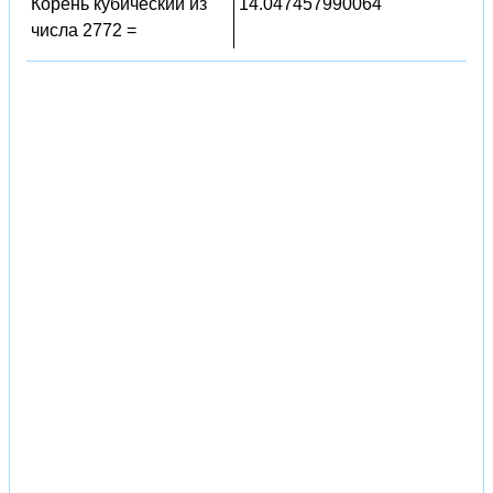
Корень кубический из
14.047457990064
числа 2772 =