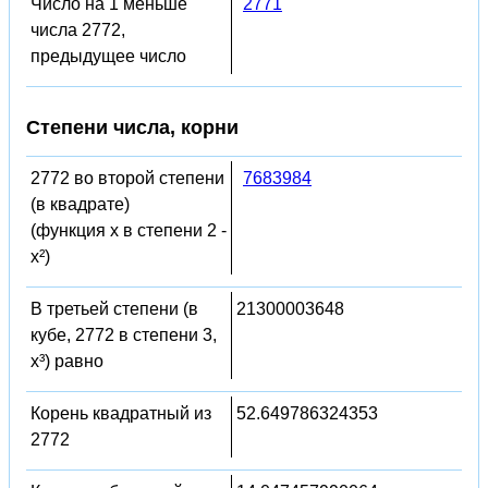
Число на 1 меньше
2771
числа 2772,
предыдущее число
Степени числа, корни
2772 во второй степени
7683984
(в квадрате)
(функция x в степени 2 -
x²)
В третьей степени (в
21300003648
кубе, 2772 в степени 3,
x³) равно
Корень квадратный из
52.649786324353
2772