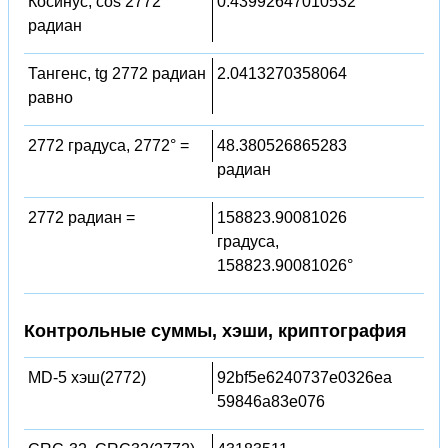
Косинус, cos 2772
0.43992647010532
радиан
Тангенс, tg 2772 радиан
2.0413270358064
равно
2772 градуса, 2772° =
48.380526865283
радиан
2772 радиан =
158823.90081026
градуса,
158823.90081026°
Контрольные суммы, хэши, криптография
MD-5 хэш(2772)
92bf5e6240737e0326ea
59846a83e076