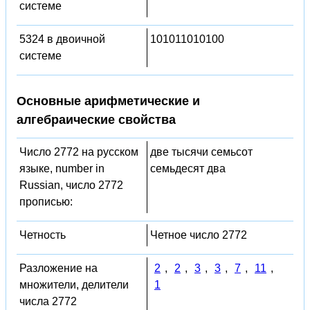
системе
5324 в двоичной
101011010100
системе
Основные арифметические и
алгебраические свойства
Число 2772 на русском
две тысячи семьсот
языке, number in
семьдесят два
Russian, число 2772
прописью:
Четность
Четное число 2772
Разложение на
2
,
2
,
3
,
3
,
7
,
11
,
множители, делители
1
числа 2772