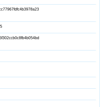
c77967fdfc4b3978a23
05
6f302ccb0c8fb4b054bd