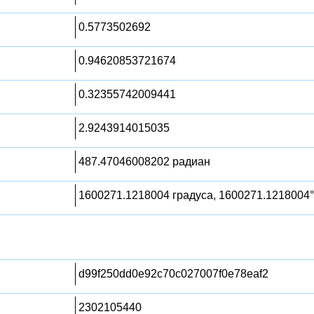
0.5773502692
0.94620853721674
0.32355742009441
2.9243914015035
487.47046008202 радиан
1600271.1218004 градуса, 1600271.1218004°
d99f250dd0e92c70c027007f0e78eaf2
2302105440