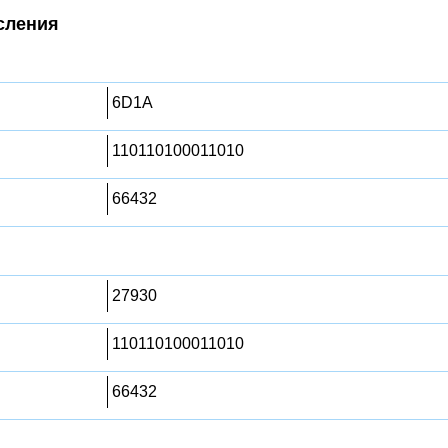
сления
6D1A
110110100011010
66432
27930
110110100011010
66432