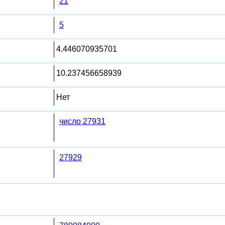
21
5
4.446070935701
10.237456658939
Нет
число 27931
27929