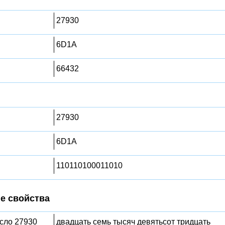
27930
6D1A
66432
27930
6D1A
110110100011010
е свойства
исло 27930
двадцать семь тысяч девятьсот тридцать