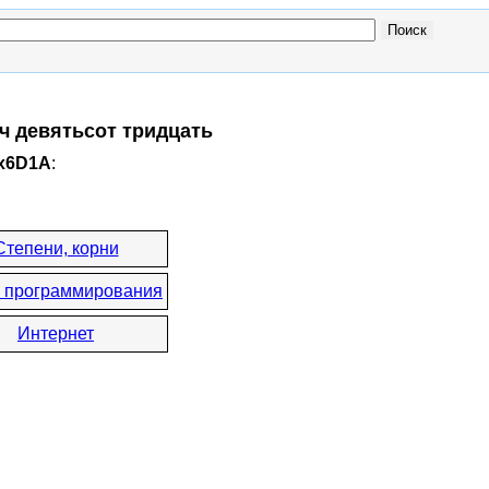
ч девятьсот тридцать
0x6D1A
:
Степени, корни
 программирования
Интернет