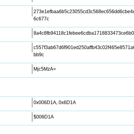
273e1efbaa6b5c23055cd3c568ec656dd6cbe4c
6c677c
8a4c8fb94118c1febee6cdba1718833473ce6b
c557f3ab67d6f901ed250affb43c02f465e8571a
bb9c
Mjc5MzA=
0x006D1A, 0x6D1A
$006D1A