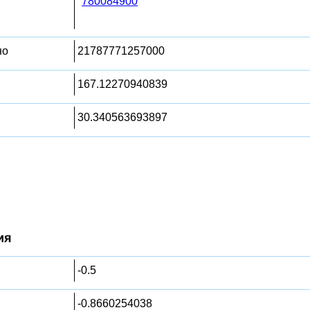
780084900
но
21787771257000
167.12270940839
30.340563693897
ия
-0.5
-0.8660254038