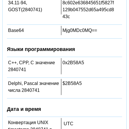
34.11-94,
8c602e636845651f5827f
GOST(2840741)
129b047552d65a495cd8
43c
Base64
Mjg0MDc0MQ==
Языки программирования
C++, CPP, C значение
0x2B58A5
2840741
Delphi, Pascal значение
$2B58A5
числа 2840741
Дата и время
Конвертация UNIX
UTC