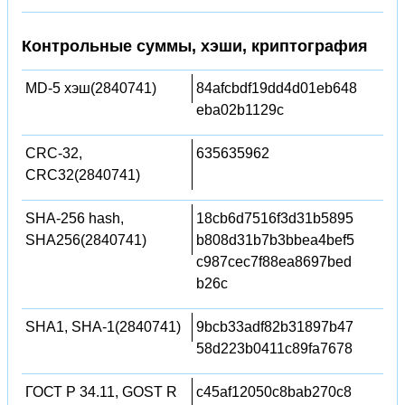
Контрольные суммы, хэши, криптография
MD-5 хэш(2840741)
84afcbdf19dd4d01eb648
eba02b1129c
CRC-32,
635635962
CRC32(2840741)
SHA-256 hash,
18cb6d7516f3d31b5895
SHA256(2840741)
b808d31b7b3bbea4bef5
c987cec7f88ea8697bed
b26c
SHA1, SHA-1(2840741)
9bcb33adf82b31897b47
58d223b0411c89fa7678
ГОСТ Р 34.11, GOST R
c45af12050c8bab270c8