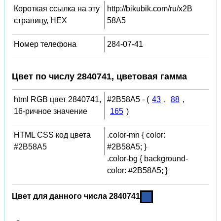
Короткая ссылка на эту
http://bikubik.com/ru/x2B
страницу, HEX
58A5
Номер телефона
284-07-41
Цвет по числу 2840741, цветовая гамма
html RGB цвет 2840741,
#2B58A5 - (
43
,
88
,
16-ричное значение
165
)
HTML CSS код цвета
.color-mn { color:
#2B58A5
#2B58A5; }
.color-bg { background-
color: #2B58A5; }
Цвет для данного числа 2840741