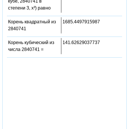
кубе, 2840741 в
степени 3, x³) равно
Корень квадратный из
1685.4497915987
2840741
Корень кубический из
141.62629037737
числа 2840741 =