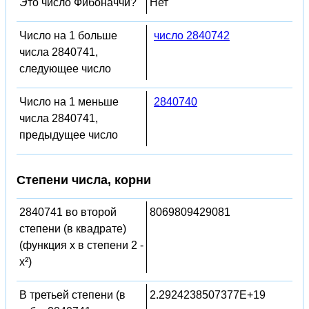
Это число Фибоначчи?
Нет
Число на 1 больше
число 2840742
числа 2840741,
следующее число
Число на 1 меньше
2840740
числа 2840741,
предыдущее число
Степени числа, корни
2840741 во второй
8069809429081
степени (в квадрате)
(функция x в степени 2 -
x²)
В третьей степени (в
2.2924238507377E+19