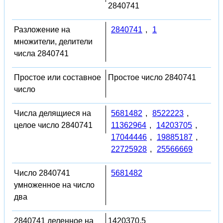
2840741
Разложение на
2840741
,
1
множители, делители
числа 2840741
Простое или составное
Простое число 2840741
число
Числа делящиеся на
5681482
,
8522223
,
целое число 2840741
11362964
,
14203705
,
17044446
,
19885187
,
22725928
,
25566669
Число 2840741
5681482
умноженное на число
два
2840741 деленное на
1420370.5