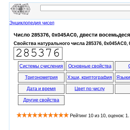
Энциклопедия чисел
Число 285376, 0x045AC0, двести восемьдеся
Свойства натурального числа 285376, 0x045AC0,
Системы счисления
Основные свойства
Тригонометрия
Хэши, криптография
Языки
Дата и время
Цвет по числу
Другие свойства
Рейтинг
10
из
10
, оценок:
1
.