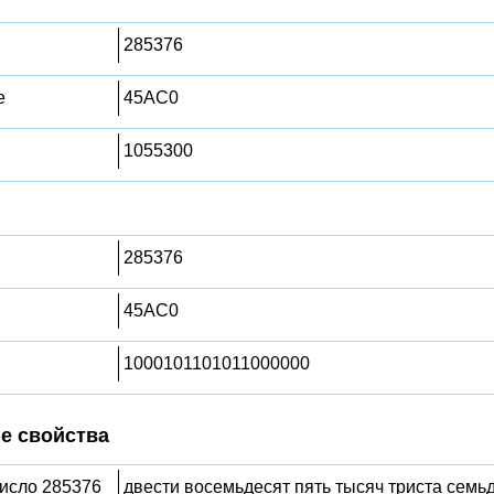
285376
е
45AC0
1055300
285376
45AC0
1000101101011000000
е свойства
число 285376
двести восемьдесят пять тысяч триста семь