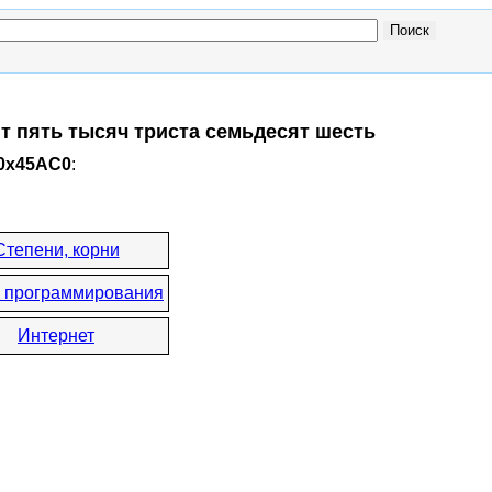
т пять тысяч триста семьдесят шесть
 0x45AC0
:
Степени, корни
 программирования
Интернет