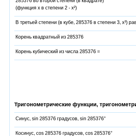
285376 во второй степени (в квадрате)
(функция x в степени 2 - x²)
В третьей степени (в кубе, 285376 в степени 3, x³) ра
Корень квадратный из 285376
Корень кубический из числа 285376 =
Тригонометрические функции, тригонометр
Синус, sin 285376 градусов, sin 285376°
Косинус, cos 285376 градусов, cos 285376°