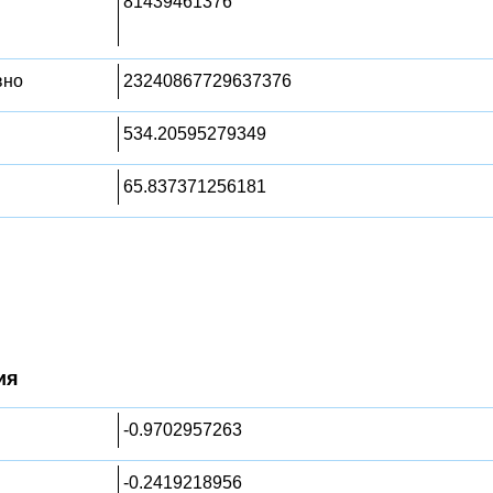
81439461376
вно
23240867729637376
534.20595279349
65.837371256181
ия
-0.9702957263
-0.2419218956