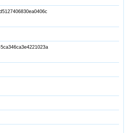
1d5127406830ea0406c
945ca346ca3e4221023a