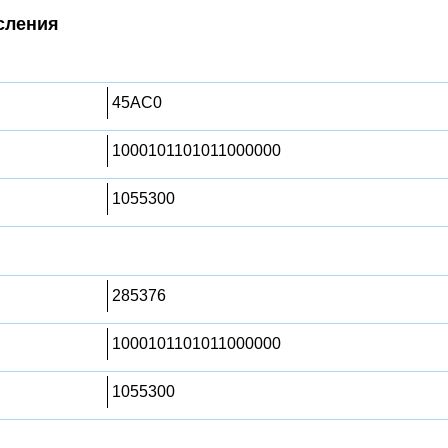
сления
45AC0
1000101101011000000
1055300
285376
1000101101011000000
1055300