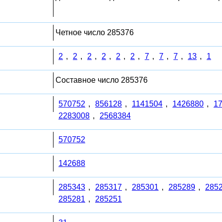
Четное число 285376
2
,
2
,
2
,
2
,
2
,
2
,
7
,
7
,
7
,
13
,
1
Составное число 285376
570752
,
856128
,
1141504
,
1426880
,
1
2283008
,
2568384
570752
142688
285343
,
285317
,
285301
,
285289
,
285
285281
,
285251