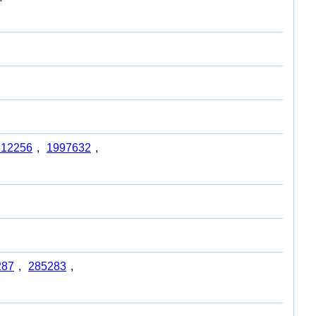
712256
,
1997632
,
287
,
285283
,