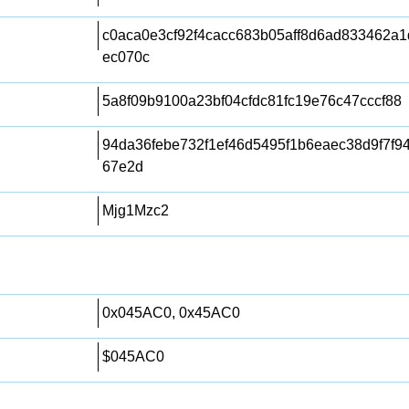
c0aca0e3cf92f4cacc683b05aff8d6ad833462a
ec070c
5a8f09b9100a23bf04cfdc81fc19e76c47cccf88
94da36febe732f1ef46d5495f1b6eaec38d9f7f
67e2d
Mjg1Mzc2
0x045AC0, 0x45AC0
$045AC0