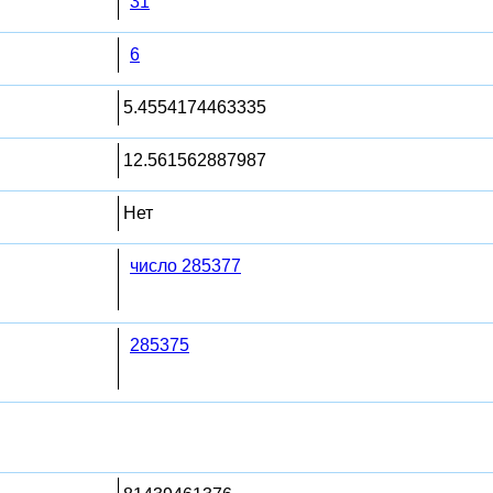
31
6
5.4554174463335
12.561562887987
Нет
число 285377
285375