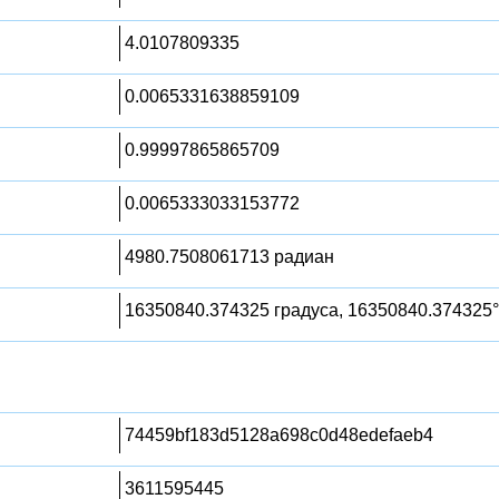
4.0107809335
0.0065331638859109
0.99997865865709
0.0065333033153772
4980.7508061713 радиан
16350840.374325 градуса, 16350840.374325°
74459bf183d5128a698c0d48edefaeb4
3611595445