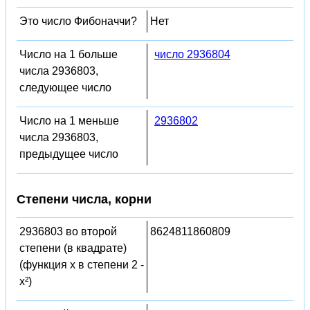
Это число Фибоначчи?
Нет
Число на 1 больше
число 2936804
числа 2936803,
следующее число
Число на 1 меньше
2936802
числа 2936803,
предыдущее число
Степени числа, корни
2936803 во второй
8624811860809
степени (в квадрате)
(функция x в степени 2 -
x²)