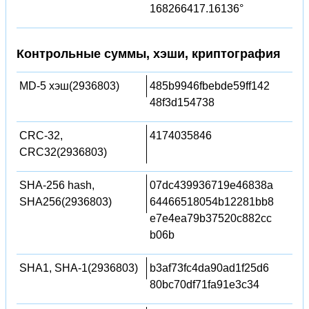
168266417.16136°
Контрольные суммы, хэши, криптография
MD-5 хэш(2936803)
485b9946fbebde59ff142
48f3d154738
CRC-32,
4174035846
CRC32(2936803)
SHA-256 hash,
07dc439936719e46838a
SHA256(2936803)
64466518054b12281bb8
e7e4ea79b37520c882cc
b06b
SHA1, SHA-1(2936803)
b3af73fc4da90ad1f25d6
80bc70df71fa91e3c34