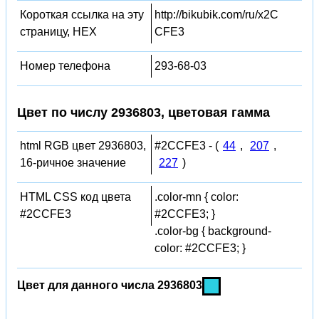
Короткая ссылка на эту
http://bikubik.com/ru/x2C
страницу, HEX
CFE3
Номер телефона
293-68-03
Цвет по числу 2936803, цветовая гамма
html RGB цвет 2936803,
#2CCFE3 - (
44
,
207
,
16-ричное значение
227
)
HTML CSS код цвета
.color-mn { color:
#2CCFE3
#2CCFE3; }
.color-bg { background-
color: #2CCFE3; }
Цвет для данного числа 2936803