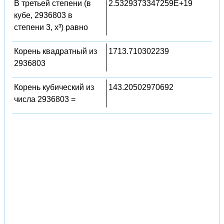
В третьей степени (в
2.5329373347259E+19
кубе, 2936803 в
степени 3, x³) равно
Корень квадратный из
1713.710302239
2936803
Корень кубический из
143.20502970692
числа 2936803 =