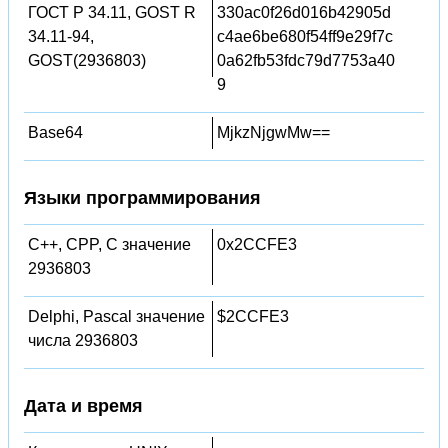
ГОСТ Р 34.11, GOST R
330ac0f26d016b42905d
34.11-94,
c4ae6be680f54ff9e29f7c
GOST(2936803)
0a62fb53fdc79d7753a40
9
Base64
MjkzNjgwMw==
Языки программирования
C++, CPP, C значение
0x2CCFE3
2936803
Delphi, Pascal значение
$2CCFE3
числа 2936803
Дата и время