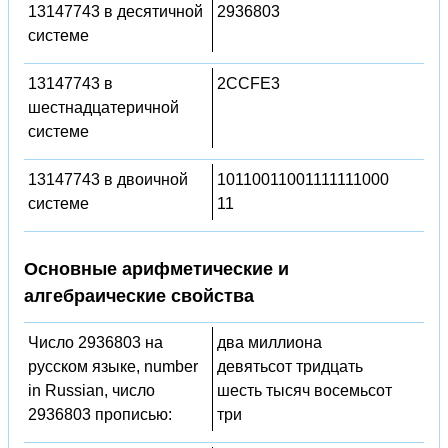
13147743 в десятичной
2936803
системе
13147743 в
2CCFE3
шестнадцатеричной
системе
13147743 в двоичной
10110011001111111000
системе
11
Основные арифметические и
алгебраические свойства
Число 2936803 на
два миллиона
русском языке, number
девятьсот тридцать
in Russian, число
шесть тысяч восемьсот
2936803 прописью:
три