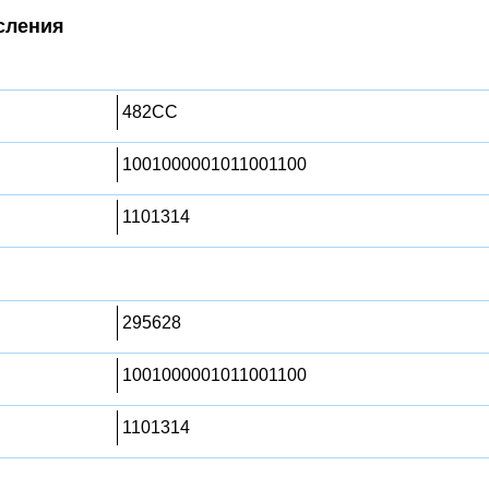
сления
482CC
1001000001011001100
1101314
295628
1001000001011001100
1101314