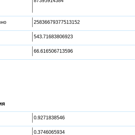
87395914384
вно
25836679377513152
543.71683806923
66.616506713596
ия
0.9271838546
0.3746065934