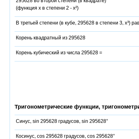
295628 во второй степени (в квадрате)
(функция x в степени 2 - x²)
В третьей степени (в кубе, 295628 в степени 3, x³) ра
Корень квадратный из 295628
Корень кубический из числа 295628 =
Тригонометрические функции, тригонометр
Синус, sin 295628 градусов, sin 295628°
Косинус, cos 295628 градусов, cos 295628°