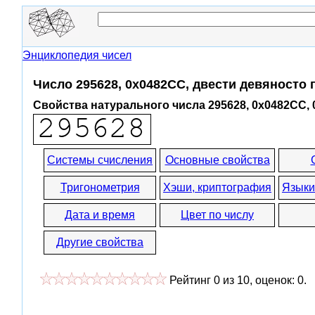
Энциклопедия чисел
Число 295628, 0x0482CC, двести девяносто
Свойства натурального числа 295628, 0x0482CC,
Системы счисления
Основные свойства
Тригонометрия
Хэши, криптография
Языки
Дата и время
Цвет по числу
Другие свойства
Рейтинг
0
из
10
, оценок:
0
.