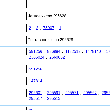
Четное число 295628
2
,
2
,
73907
,
1
Составное число 295628
591256
,
886884
,
1182512
,
1478140
,
1
2365024
,
2660652
591256
147814
295601
,
295591
,
295571
,
295567
,
295
295517
,
295513