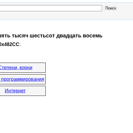
 пять тысяч шестьсот двадцать восемь
 0x482CC
:
Степени, корни
 программирования
Интернет