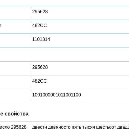
295628
е
482CC
1101314
295628
482CC
1001000001011001100
е свойства
число 295628
двести девяносто пять тысяч шестьсот двад