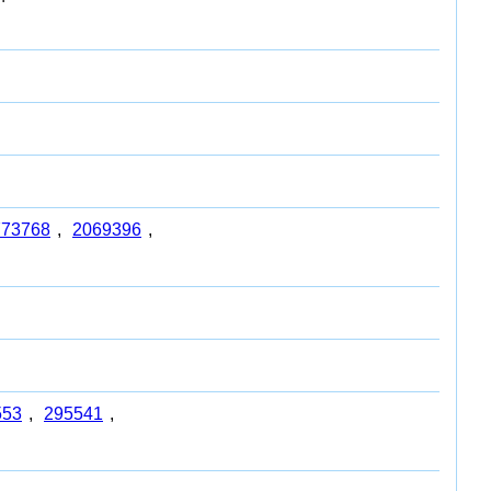
773768
,
2069396
,
553
,
295541
,