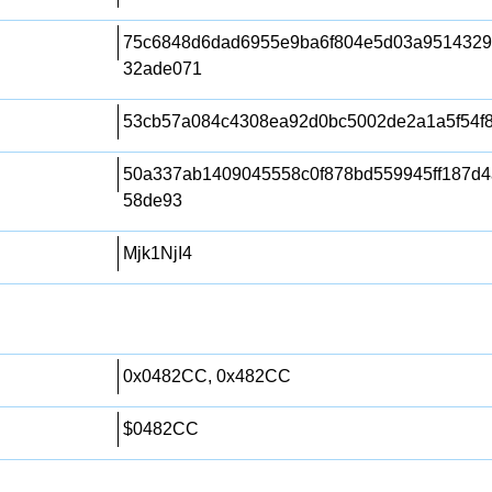
75c6848d6dad6955e9ba6f804e5d03a951432
32ade071
53cb57a084c4308ea92d0bc5002de2a1a5f54f
50a337ab1409045558c0f878bd559945ff187d4
58de93
Mjk1NjI4
0x0482CC, 0x482CC
$0482CC