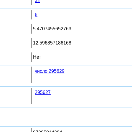
32
6
5.4707455652763
12.596857186168
Нет
число 295629
295627