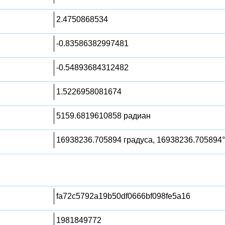
2.4750868534
-0.83586382997481
-0.54893684312482
1.5226958081674
5159.6819610858 радиан
16938236.705894 градуса, 16938236.705894°
fa72c5792a19b50df0666bf098fe5a16
1981849772