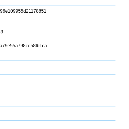
996e109955d21178851
89
a79e55a798cd58fb1ca