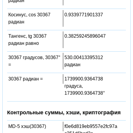
радиан
Косинус, cos 30367
0.9339771901337
радиан
Тангенс, tg 30367
0.38259245896047
радиан равно
30367 градусов, 30367°
530.00413395312
=
радиан
30367 радиан =
1739900.9364738
градуса,
1739900.9364738°
Контрольные суммы, хэши, криптография
MD-5 хэш(30367)
f0e6d819eb9557e2fc97a