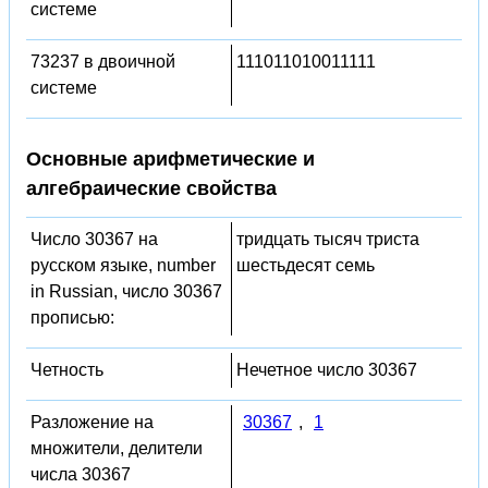
системе
73237 в двоичной
111011010011111
системе
Основные арифметические и
алгебраические свойства
Число 30367 на
тридцать тысяч триста
русском языке, number
шестьдесят семь
in Russian, число 30367
прописью:
Четность
Нечетное число 30367
Разложение на
30367
,
1
множители, делители
числа 30367