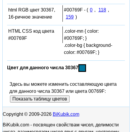
html RGB цвет 30367,
#00769F - (
0
,
118
,
16-ричное значение
159
)
HTML CSS код цвета
.color-mn { color:
#00769F
#00769F; }
.color-bg { background-
color: #00769F; }
Цвет для данного числа 30367
Здесь вы можете изменить составляющую цвета
для данного числа 30367 или цвета 00769F:
Показать таблицу цветов
Copyright © 2009-2026
BiKubik.com
BiKubik.com - посвящен свойствам чисел, делимости
числа, взаимосвязям чисел друг с другом, цветовому