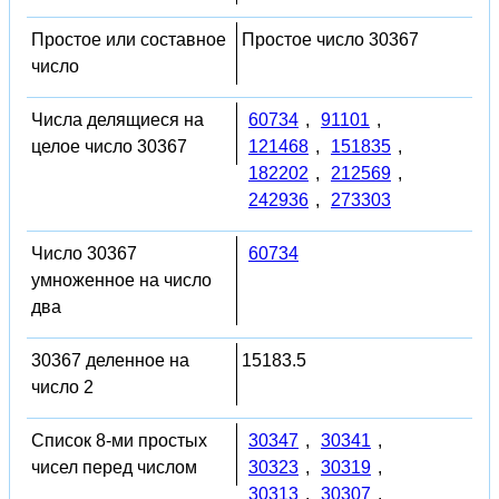
Простое или составное
Простое число 30367
число
Числа делящиеся на
60734
,
91101
,
целое число 30367
121468
,
151835
,
182202
,
212569
,
242936
,
273303
Число 30367
60734
умноженное на число
два
30367 деленное на
15183.5
число 2
Список 8-ми простых
30347
,
30341
,
чисел перед числом
30323
,
30319
,
30313
,
30307
,