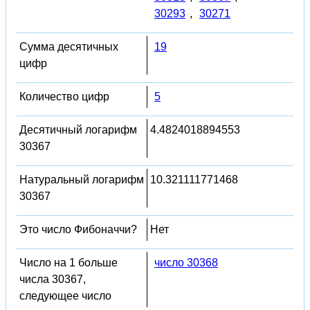
30293
,
30271
Сумма десятичных
19
цифр
Количество цифр
5
Десятичный логарифм
4.4824018894553
30367
Натуральный логарифм
10.321111771468
30367
Это число Фибоначчи?
Нет
Число на 1 больше
число 30368
числа 30367,
следующее число