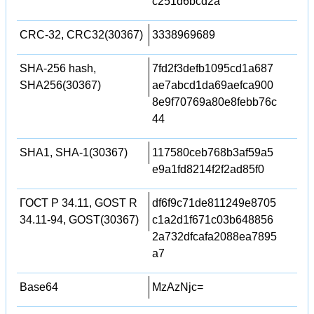
c251d6bcd2a
CRC-32, CRC32(30367)
3338969689
SHA-256 hash,
7fd2f3defb1095cd1a687
SHA256(30367)
ae7abcd1da69aefca900
8e9f70769a80e8febb76c
44
SHA1, SHA-1(30367)
117580ceb768b3af59a5
e9a1fd8214f2f2ad85f0
ГОСТ Р 34.11, GOST R
df6f9c71de811249e8705
34.11-94, GOST(30367)
c1a2d1f671c03b648856
2a732dfcafa2088ea7895
a7
Base64
MzAzNjc=