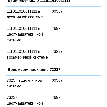
Двоичное число 111011010011111
111011010011111 в
30367
десятичной системе
111011010011111 в
769F
шестнадцатеричной
системе
111011010011111 в
73237
восьмеричной системе
Восьмеричное число 73237
73237 в десятичной
30367
системе
73237 в
769F
шестнадцатеричной