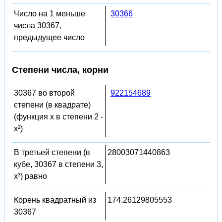
Число на 1 меньше
30366
числа 30367,
предыдущее число
Степени числа, корни
30367 во второй
922154689
степени (в квадрате)
(функция x в степени 2 -
x²)
В третьей степени (в
28003071440863
кубе, 30367 в степени 3,
x³) равно
Корень квадратный из
174.26129805553
30367