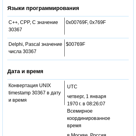
Языки программирования
C++, CPP, C значение
0x00769F, 0x769F
30367
Delphi, Pascal значение
$00769F
числа 30367
Дата и время
Конвертация UNIX
UTC
timestamp 30367 в дату
четверг, 1 января
и время
1970 г. в 08:26:07
Всемирное
координированное
время
в Москве, Россия