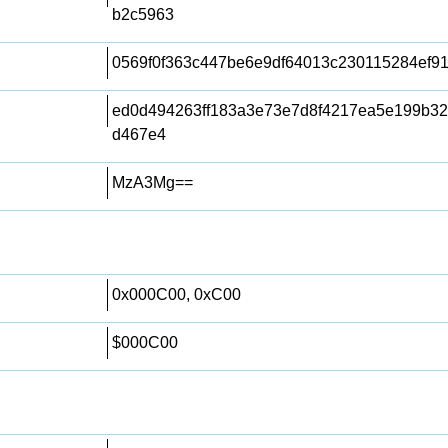
b2c5963
0569f0f363c447be6e9df64013c230115284ef9
ed0d494263ff183a3e73e7d8f4217ea5e199b3
d467e4
MzA3Mg==
0x000C00, 0xC00
$000C00