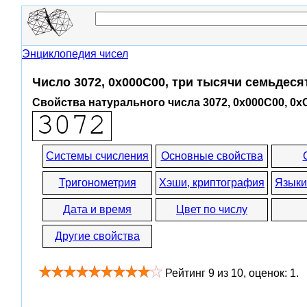
Энциклопедия чисел
Число 3072, 0x000C00, три тысячи семьдеся
Свойства натурального числа 3072, 0x000C00, 0x
Системы счисления
Основные свойства
Тригонометрия
Хэши, криптография
Языки
Дата и время
Цвет по числу
Другие свойства
Рейтинг
9
из
10
, оценок:
1
.