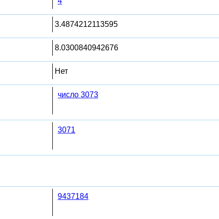
4
3.4874212113595
8.0300840942676
Нет
число 3073
3071
9437184