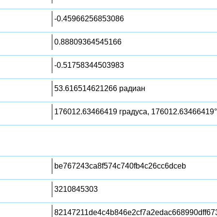
-0.45966256853086
0.88809364545166
-0.51758344503983
53.616514621266 радиан
176012.63466419 градуса, 176012.63466419°
be767243ca8f574c740fb4c26cc6dceb
3210845303
82147211de4c4b846e2cf7a2edac668990dff6