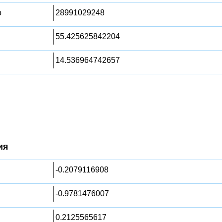
о
28991029248
55.425625842204
14.536964742657
ия
-0.2079116908
-0.9781476007
0.2125565617