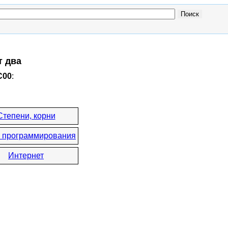
т два
C00
:
Степени, корни
 программирования
Интернет