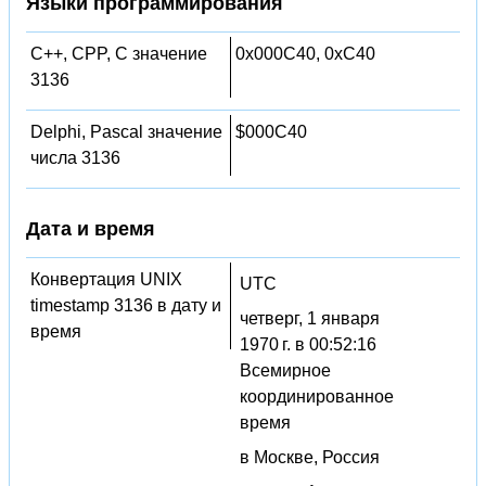
Языки программирования
C++, CPP, C значение
0x000C40, 0xC40
3136
Delphi, Pascal значение
$000C40
числа 3136
Дата и время
Конвертация UNIX
UTC
timestamp 3136 в дату и
четверг, 1 января
время
1970 г. в 00:52:16
Всемирное
координированное
время
в Москве, Россия