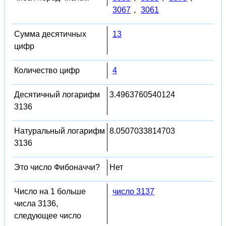
3067
,
3061
Сумма десятичных
13
цифр
Количество цифр
4
Десятичный логарифм
3.4963760540124
3136
Натуральный логарифм
8.0507033814703
3136
Это число Фибоначчи?
Нет
Число на 1 больше
число 3137
числа 3136,
следующее число