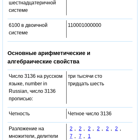
шестнадцатеричной
системе
6100 в двоичной
110001000000
системе
Основные арифметические и
алгебраические свойства
Число 3136 на русском
три тысячи сто
языке, number in
тридцать шесть
Russian, число 3136
прописью:
Четность
Четное число 3136
Разложение на
2
,
2
,
2
,
2
,
2
,
2
,
множители, делители
7
,
7
,
1