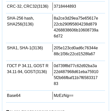
CRC-32, CRC32(3136)
3718444893
SHA-256 hash,
8a2ce3d29ea75e65617e
SHA256(3136)
22cb290f95804238d879
4268838606b10608739a
6d72
SHA1, SHA-1(3136)
205e123cd0ad6c76344e
88c1f36c22cd1528fa67
ГОСТ Р 34.11, GOST R
0d739f8d77c62d92ba3a
34.11-94, GOST(3136)
22d487968d61eba75910
5f2b66fbaf11b7f6583317
83
Base64
MzEzNg==