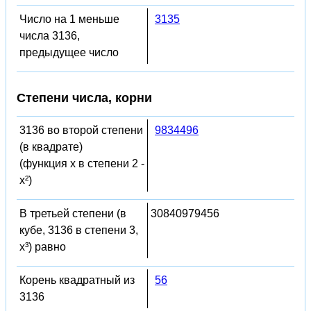
Число на 1 меньше
3135
числа 3136,
предыдущее число
Степени числа, корни
3136 во второй степени
9834496
(в квадрате)
(функция x в степени 2 -
x²)
В третьей степени (в
30840979456
кубе, 3136 в степени 3,
x³) равно
Корень квадратный из
56
3136