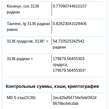
Косинус, cos 3136
0.77090744810157
радиан
Тангенс, tg 3136 радиан
0.82623041028406
равно
3136 градусов, 3136° =
54.733525342542
радиан
3136 радиан =
179679.56455303
градуса,
179679.56455303°
Контрольные суммы, хэши, криптография
MD-5 хэш(3136)
2ecd2bd94734e5dd392d
8678bc64cdab