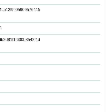
4cb12f9ff05909576415
4
b2d81f1f630b8542f4d