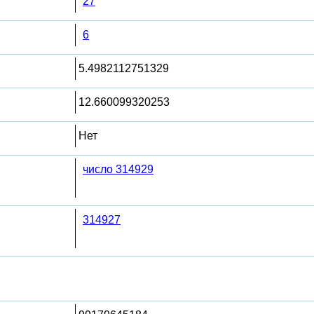
27
6
5.4982112751329
12.660099320253
Нет
число 314929
314927