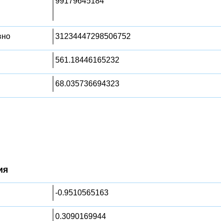
99179645184
вно
31234447298506752
561.18446165232
68.035736694323
ия
-0.9510565163
0.3090169944