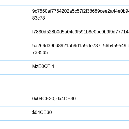
9c7560af7764202a5c57f2f38689cee2a44e0b9
83c78
f7830d528b0d5a04c9f591b8e0bc9b9f9d77714
5a269d39bd8921ab9d1a9cfe737156b459549fd
7385d5
MzE0OTI4
0x04CE30, 0x4CE30
$04CE30