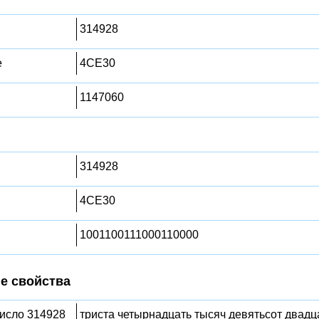
314928
е
4CE30
1147060
314928
4CE30
1001100111000110000
е свойства
число 314928
триста четырнадцать тысяч девятьсот двадц