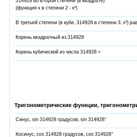
314928 во второй степени (в квадрате)
(функция x в степени 2 - x²)
В третьей степени (в кубе, 314928 в степени 3, x³) ра
Корень квадратный из 314928
Корень кубический из числа 314928 =
Тригонометрические функции, тригонометр
Синус, sin 314928 градусов, sin 314928°
Косинус, cos 314928 градусов, cos 314928°