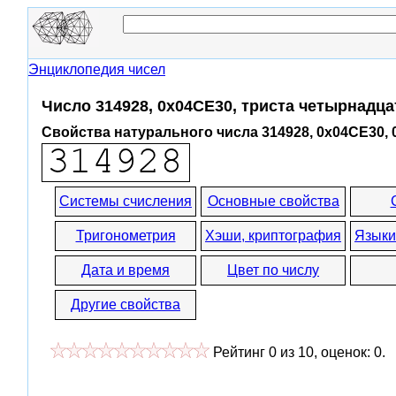
Энциклопедия чисел
Число 314928, 0x04CE30, триста четырнадц
Свойства натурального числа 314928, 0x04CE30,
Системы счисления
Основные свойства
Тригонометрия
Хэши, криптография
Языки
Дата и время
Цвет по числу
Другие свойства
Рейтинг
0
из
10
, оценок:
0
.