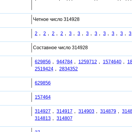
Четное число 314928
2
,
2
,
2
,
2
,
3
,
3
,
3
,
3
,
3
,
3
,
3
,
3
Составное число 314928
629856
,
944784
,
1259712
,
1574640
,
1
2519424
,
2834352
629856
157464
314927
,
314917
,
314903
,
314879
,
314
314813
,
314807