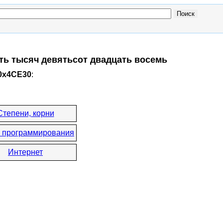
ать тысяч девятьсот двадцать восемь
 0x4CE30
:
Степени, корни
 программирования
Интернет