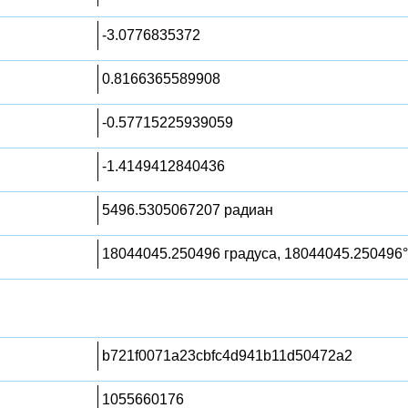
-3.0776835372
0.8166365589908
-0.57715225939059
-1.4149412840436
5496.5305067207 радиан
18044045.250496 градуса, 18044045.250496°
b721f0071a23cbfc4d941b11d50472a2
1055660176