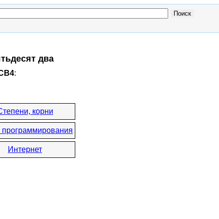
ятьдесят два
xCB4
:
Степени, корни
 программирования
Интернет