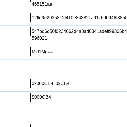
465151ae
12ffd9e2935312f410e84382ca91c6d0946f885f
547bd6d50f0234062d4a3ad0341adeff99306b4
596021
MzI1Mg==
0x000CB4, 0xCB4
$000CB4