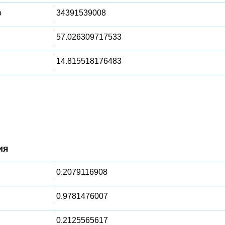
о
34391539008
57.026309717533
14.815518176483
ия
0.2079116908
0.9781476007
0.2125565617