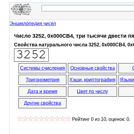
Энциклопедия чисел
Число 3252, 0x000CB4, три тысячи двести п
Свойства натурального числа 3252, 0x000CB4, 0
Системы счисления
Основные свойства
Тригонометрия
Хэши, криптография
Языки
Дата и время
Цвет по числу
Другие свойства
Рейтинг
0
из
10
, оценок:
0
.