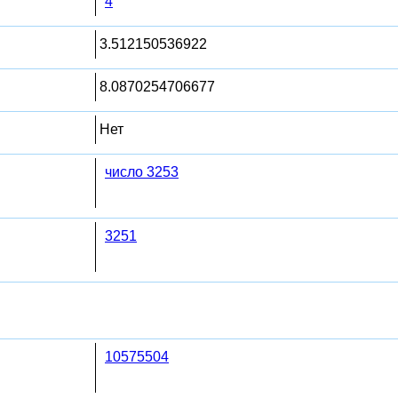
4
3.512150536922
8.0870254706677
Нет
число 3253
3251
10575504