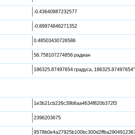
-0.43640887232577
-0.89974846271352
0.48503430726586
56.758107274856 радиан
186325.87497654 градуса, 186325.87497654°
1e3b21cb226c39b6aa4634f820b372f3
2396203675
9578b0e4a27925b100bc300d2ffba290491236