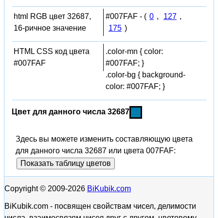
html RGB цвет 32687,
#007FAF - (
0
,
127
,
16-ричное значение
175
)
HTML CSS код цвета
.color-mn { color:
#007FAF
#007FAF; }
.color-bg { background-
color: #007FAF; }
Цвет для данного числа 32687
Здесь вы можете изменить составляющую цвета
для данного числа 32687 или цвета 007FAF:
Показать таблицу цветов
Copyright © 2009-2026
BiKubik.com
BiKubik.com - посвящен свойствам чисел, делимости
числа, взаимосвязям чисел друг с другом, цветовому