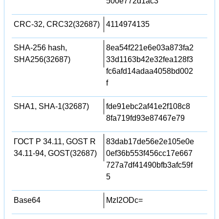
500e772d1ac3
CRC-32, CRC32(32687)
4114974135
SHA-256 hash,
8ea54f221e6e03a873fa2
SHA256(32687)
33d1163b42e32fea128f3
fc6afd14adaa4058bd002
f
SHA1, SHA-1(32687)
fde91ebc2af41e2f108c8
8fa719fd93e87467e79
ГОСТ Р 34.11, GOST R
83dab17de56e2e105e0e
34.11-94, GOST(32687)
0ef36b553f456cc17e667
727a7df41490bfb3afc59f
5
Base64
MzI2ODc=