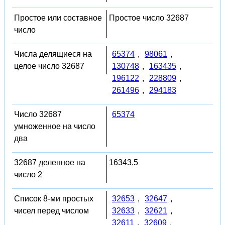
Простое или составное
Простое число 32687
число
Числа делящиеся на
65374
,
98061
,
целое число 32687
130748
,
163435
,
196122
,
228809
,
261496
,
294183
Число 32687
65374
умноженное на число
два
32687 деленное на
16343.5
число 2
Список 8-ми простых
32653
,
32647
,
чисел перед числом
32633
,
32621
,
32611
,
32609
,