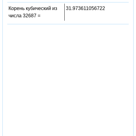
Корень кубический из
31.973611056722
числа 32687 =