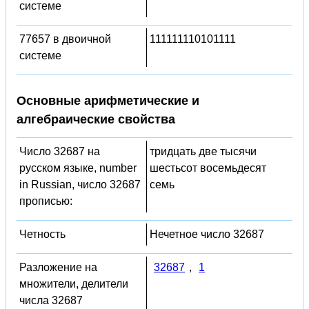
системе
77657 в двоичной
111111110101111
системе
Основные арифметические и
алгебраические свойства
Число 32687 на
тридцать две тысячи
русском языке, number
шестьсот восемьдесят
in Russian, число 32687
семь
прописью:
Четность
Нечетное число 32687
Разложение на
32687
,
1
множители, делители
числа 32687