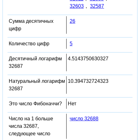
32603
,
32587
Сумма десятичных
26
цифр
Количество цифр
5
Десятичный логарифм
4.5143750630327
32687
Натуральный логарифм
10.394732724323
32687
Это число Фибоначчи?
Нет
Число на 1 больше
число 32688
числа 32687,
следующее число