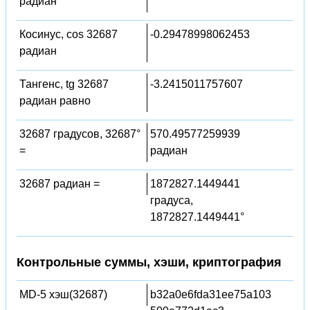
радиан
Косинус, cos 32687
-0.29478998062453
радиан
Тангенс, tg 32687
-3.2415011757607
радиан равно
32687 градусов, 32687°
570.49577259939
=
радиан
32687 радиан =
1872827.1449441
градуса,
1872827.1449441°
Контрольные суммы, хэши, криптография
MD-5 хэш(32687)
b32a0e6fda31ee75a103