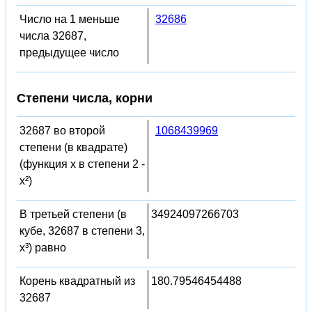
Число на 1 меньше
32686
числа 32687,
предыдущее число
Степени числа, корни
32687 во второй
1068439969
степени (в квадрате)
(функция x в степени 2 -
x²)
В третьей степени (в
34924097266703
кубе, 32687 в степени 3,
x³) равно
Корень квадратный из
180.79546454488
32687