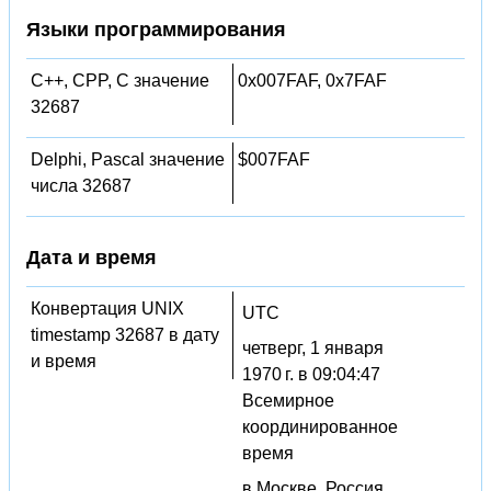
Языки программирования
C++, CPP, C значение
0x007FAF, 0x7FAF
32687
Delphi, Pascal значение
$007FAF
числа 32687
Дата и время
Конвертация UNIX
UTC
timestamp 32687 в дату
четверг, 1 января
и время
1970 г. в 09:04:47
Всемирное
координированное
время
в Москве, Россия