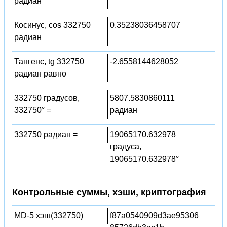
радиан
Косинус, cos 332750
0.35238036458707
радиан
Тангенс, tg 332750
-2.6558144628052
радиан равно
332750 градусов,
5807.5830860111
332750° =
радиан
332750 радиан =
19065170.632978
градуса,
19065170.632978°
Контрольные суммы, хэши, криптография
MD-5 хэш(332750)
f87a0540909d3ae95306