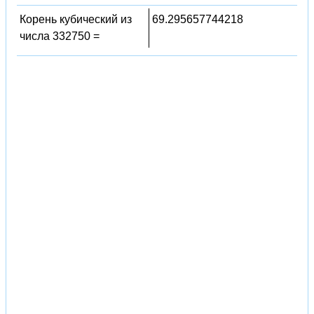
Корень кубический из
69.295657744218
числа 332750 =