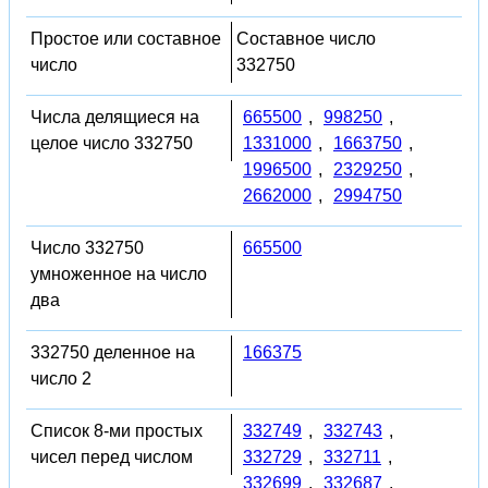
Простое или составное
Составное число
число
332750
Числа делящиеся на
665500
,
998250
,
целое число 332750
1331000
,
1663750
,
1996500
,
2329250
,
2662000
,
2994750
Число 332750
665500
умноженное на число
два
332750 деленное на
166375
число 2
Список 8-ми простых
332749
,
332743
,
чисел перед числом
332729
,
332711
,
332699
,
332687
,