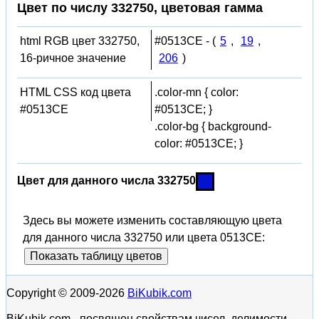
Цвет по числу 332750, цветовая гамма
html RGB цвет 332750,
#0513CE - (
5
,
19
,
16-ричное значение
206
)
HTML CSS код цвета
.color-mn { color:
#0513CE
#0513CE; }
.color-bg { background-
color: #0513CE; }
Цвет для данного числа 332750
Здесь вы можете изменить составляющую цвета
для данного числа 332750 или цвета 0513CE:
Показать таблицу цветов
Copyright © 2009-2026
BiKubik.com
BiKubik.com - посвящен свойствам чисел, делимости