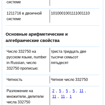
системе
1211716 в двоичной
1010001001111001110
системе
Основные арифметические и
алгебраические свойства
Число 332750 на
триста тридцать две
русском языке, number
тысячи семьсот
in Russian, число
пятьдесят
332750 прописью:
Четность
Четное число 332750
Разложение на
2
,
5
,
5
,
5
,
11
,
множители, делители
11
,
11
,
1
числа 332750