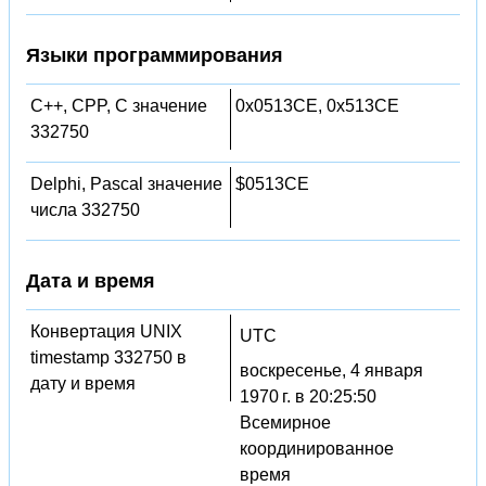
Языки программирования
C++, CPP, C значение
0x0513CE, 0x513CE
332750
Delphi, Pascal значение
$0513CE
числа 332750
Дата и время
Конвертация UNIX
UTC
timestamp 332750 в
воскресенье, 4 января
дату и время
1970 г. в 20:25:50
Всемирное
координированное
время