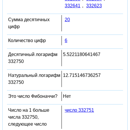
332641
,
332623
Сумма десятичных
20
цифр
Количество цифр
6
Десятичный логарифм
5.5221180641467
332750
Натуральный логарифм
12.715146736257
332750
Это число Фибоначчи?
Нет
Число на 1 больше
число 332751
числа 332750,
следующее число