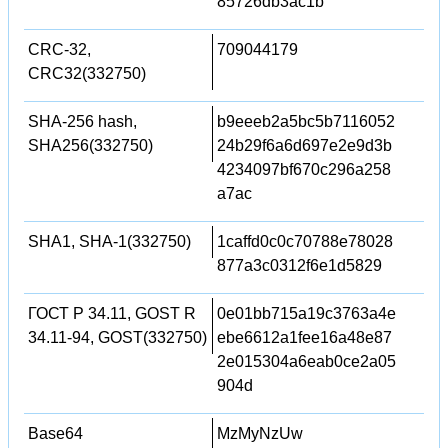
85726db3ac1b
CRC-32,
709044179
CRC32(332750)
SHA-256 hash,
b9eeeb2a5bc5b7116052
SHA256(332750)
24b29f6a6d697e2e9d3b
4234097bf670c296a258
a7ac
SHA1, SHA-1(332750)
1caffd0c0c70788e78028
877a3c0312f6e1d5829
ГОСТ Р 34.11, GOST R
0e01bb715a19c3763a4e
34.11-94, GOST(332750)
ebe6612a1fee16a48e87
2e015304a6eab0ce2a05
904d
Base64
MzMyNzUw