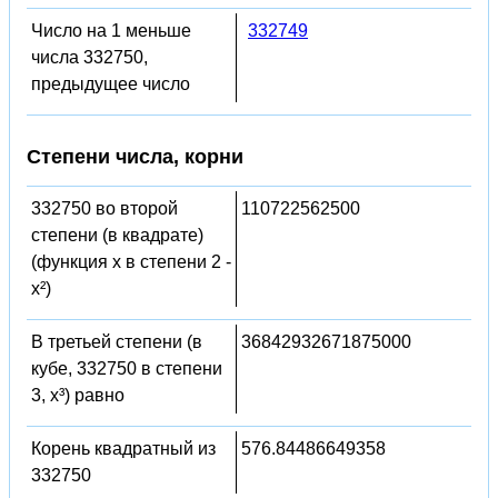
Число на 1 меньше
332749
числа 332750,
предыдущее число
Степени числа, корни
332750 во второй
110722562500
степени (в квадрате)
(функция x в степени 2 -
x²)
В третьей степени (в
36842932671875000
кубе, 332750 в степени
3, x³) равно
Корень квадратный из
576.84486649358
332750