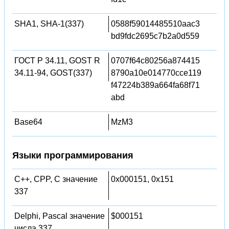
SHA1, SHA-1(337)
0588f59014485510aac3
bd9fdc2695c7b2a0d559
ГОСТ Р 34.11, GOST R
0707f64c80256a874415
34.11-94, GOST(337)
8790a10e014770cce119
f47224b389a664fa68f71
abd
Base64
MzM3
Языки программирования
C++, CPP, C значение
0x000151, 0x151
337
Delphi, Pascal значение
$000151
числа 337