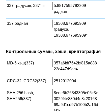
337 градусов, 337° =
5.8817595792209
радиан
337 радиан =
19308.677695909
градуса,
19308.677695909°
Контрольные суммы, хэши, криптография
MD-5 хэш(337)
357a6fdf7642bf815a888
22c447d9dc4
CRC-32, CRC32(337)
2512012004
SHA-256 hash,
8ede6b26343305e05c3c
SHA256(337)
0029f4e830d4e8c20168
69a9d1cd97b100b2a16d
fd1c