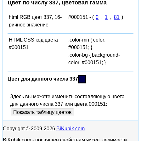
Цвет по числу 337, цветовая гамма
html RGB цвет 337, 16-
#000151 - (
0
,
1
,
81
)
ричное значение
HTML CSS код цвета
.color-mn { color:
#000151
#000151; }
.color-bg { background-
color: #000151; }
Цвет для данного числа 337
Здесь вы можете изменить составляющую цвета
для данного числа 337 или цвета 000151:
Показать таблицу цветов
Copyright © 2009-2026
BiKubik.com
BiKubik.com - посвящен свойствам чисел, делимости