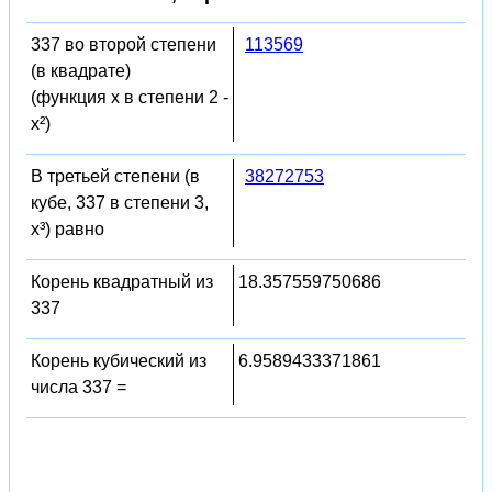
337 во второй степени
113569
(в квадрате)
(функция x в степени 2 -
x²)
В третьей степени (в
38272753
кубе, 337 в степени 3,
x³) равно
Корень квадратный из
18.357559750686
337
Корень кубический из
6.9589433371861
числа 337 =