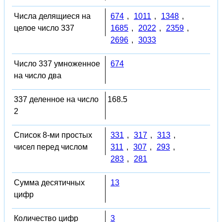
Числа делящиеся на
674
,
1011
,
1348
,
целое число 337
1685
,
2022
,
2359
,
2696
,
3033
Число 337 умноженное
674
на число два
337 деленное на число
168.5
2
Список 8-ми простых
331
,
317
,
313
,
чисел перед числом
311
,
307
,
293
,
283
,
281
Сумма десятичных
13
цифр
Количество цифр
3