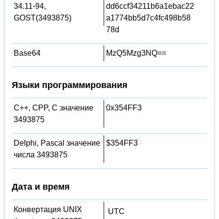
34.11-94,
dd6ccf34211b6a1ebac22
GOST(3493875)
a1774bb5d7c4fc498b58
78d
Base64
MzQ5Mzg3NQ==
Языки программирования
C++, CPP, C значение
0x354FF3
3493875
Delphi, Pascal значение
$354FF3
числа 3493875
Дата и время
Конвертация UNIX
UTC