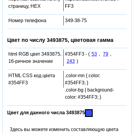
страницу, HEX
FF3
Номер телефона
349-38-75
Цвет по числу 3493875, цветовая гамма
html RGB цвет 3493875,
#354FF3 - (
53
,
79
,
16-ричное значение
243
)
HTML CSS код цвета
.color-mn { color:
#354FF3
#354FF3; }
.color-bg { background-
color: #354FF3; }
Цвет для данного числа 3493875
Здесь вы можете изменить составляющую цвета