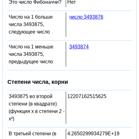
Это число Фибоначчи?
Нет
Число на 1 больше
число 3493876
числа 3493875,
следующее число
Число на 1 меньше
3493874
числа 3493875,
предыдущее число
Степени числа, корни
3493875 во второй
12207162515625
степени (в квадрате)
(функция x в степени 2 -
x²)
В третьей степени (в
4.2650299934279E+19