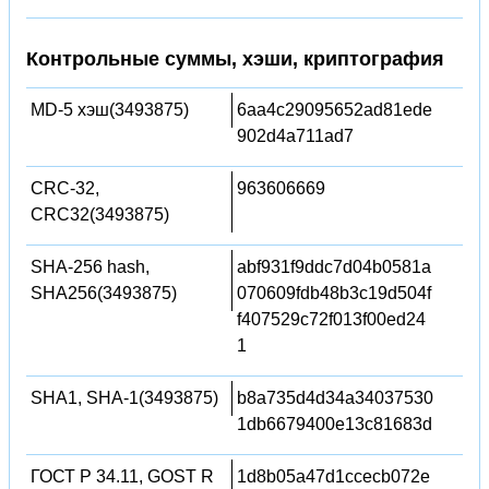
Контрольные суммы, хэши, криптография
MD-5 хэш(3493875)
6aa4c29095652ad81ede
902d4a711ad7
CRC-32,
963606669
CRC32(3493875)
SHA-256 hash,
abf931f9ddc7d04b0581a
SHA256(3493875)
070609fdb48b3c19d504f
f407529c72f013f00ed24
1
SHA1, SHA-1(3493875)
b8a735d4d34a34037530
1db6679400e13c81683d
ГОСТ Р 34.11, GOST R
1d8b05a47d1ccecb072e