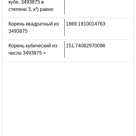
кубе, 3493875 в
степени 3, x³) равно
Корень квадратный из
1869.1910014763
3493875
Корень кубический из
151.74082970096
числа 3493875 =