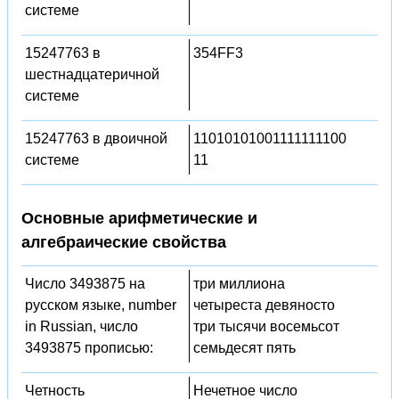
системе
15247763 в
354FF3
шестнадцатеричной
системе
15247763 в двоичной
11010101001111111100
системе
11
Основные арифметические и
алгебраические свойства
Число 3493875 на
три миллиона
русском языке, number
четыреста девяносто
in Russian, число
три тысячи восемьсот
3493875 прописью:
семьдесят пять
Четность
Нечетное число