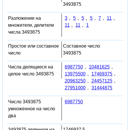
3493875
Разложение на
3
,
5
,
5
,
5
,
7
,
11
,
множители, делители
11
,
11
,
1
числа 3493875
Простое или составное
Составное число
число
3493875
Числа делящиеся на
6987750
,
10481625
,
целое число 3493875
13975500
,
17469375
,
20963250
,
24457125
,
27951000
,
31444875
Число 3493875
6987750
умноженное на число
два
3493875 деленное на
1746937.5