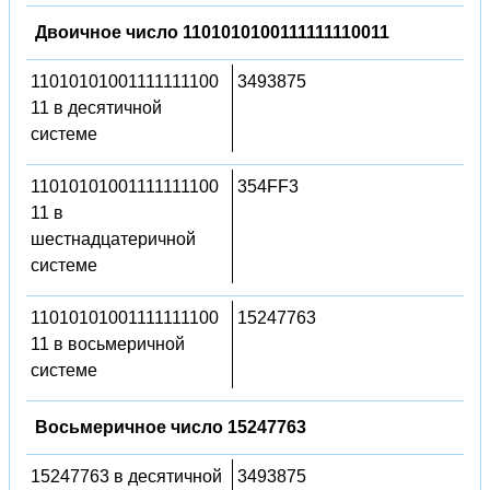
Двоичное число 1101010100111111110011
11010101001111111100
3493875
11 в десятичной
системе
11010101001111111100
354FF3
11 в
шестнадцатеричной
системе
11010101001111111100
15247763
11 в восьмеричной
системе
Восьмеричное число 15247763
15247763 в десятичной
3493875