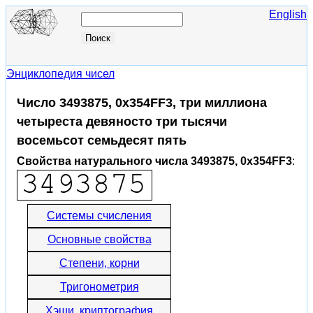
English
Энциклопедия чисел
Число 3493875, 0x354FF3, три миллиона
четыреста девяносто три тысячи
восемьсот семьдесят пять
Свойства натурального числа 3493875, 0x354FF3
:
Системы счисления
Основные свойства
Степени, корни
Тригонометрия
Хэши, криптография