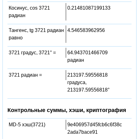
Косинус, cos 3721
0.21481087199133
радиан
Тангенс, tg 3721 радиан
4.546583962956
равно
3721 градус, 3721° =
64.943701466709
радиан
3721 радиан =
213197.59556818
градуса,
213197.59556818°
Контрольные суммы, хэши, криптография
MD-5 хэш(3721)
9e406957d45fcb6c6f38c
2ada7bace91