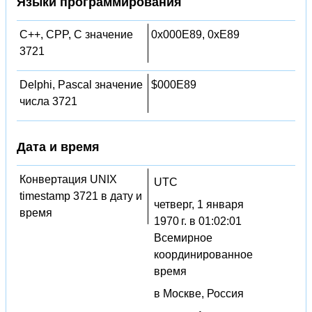
Языки программирования
C++, CPP, C значение
0x000E89, 0xE89
3721
Delphi, Pascal значение
$000E89
числа 3721
Дата и время
Конвертация UNIX
UTC
timestamp 3721 в дату и
четверг, 1 января
время
1970 г. в 01:02:01
Всемирное
координированное
время
в Москве, Россия