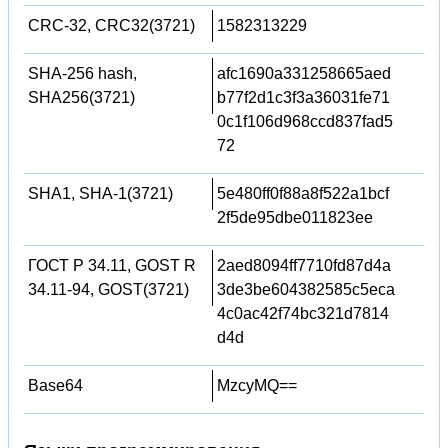
CRC-32, CRC32(3721)
1582313229
SHA-256 hash,
afc1690a331258665aed
SHA256(3721)
b77f2d1c3f3a36031fe71
0c1f106d968ccd837fad5
72
SHA1, SHA-1(3721)
5e480ff0f88a8f522a1bcf
2f5de95dbe011823ee
ГОСТ Р 34.11, GOST R
2aed8094ff7710fd87d4a
34.11-94, GOST(3721)
3de3be604382585c5eca
4c0ac42f74bc321d7814
d4d
Base64
MzcyMQ==