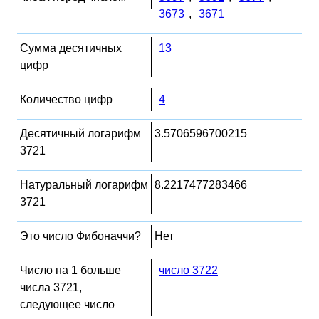
3673
,
3671
Сумма десятичных
13
цифр
Количество цифр
4
Десятичный логарифм
3.5706596700215
3721
Натуральный логарифм
8.2217477283466
3721
Это число Фибоначчи?
Нет
Число на 1 больше
число 3722
числа 3721,
следующее число