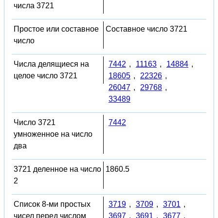
числа 3721
Простое или составное
Составное число 3721
число
Числа делящиеся на
7442
,
11163
,
14884
,
целое число 3721
18605
,
22326
,
26047
,
29768
,
33489
Число 3721
7442
умноженное на число
два
3721 деленное на число
1860.5
2
Список 8-ми простых
3719
,
3709
,
3701
,
чисел перед числом
3697
,
3691
,
3677
,