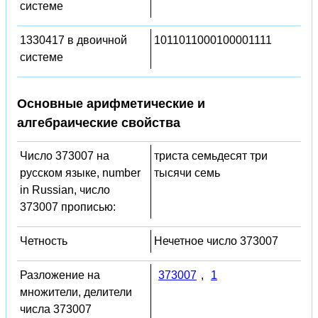
системе
1330417 в двоичной
1011011000100001111
системе
Основные арифметические и
алгебраические свойства
Число 373007 на
триста семьдесят три
русском языке, number
тысячи семь
in Russian, число
373007 прописью:
Четность
Нечетное число 373007
Разложение на
373007
,
1
множители, делители
числа 373007