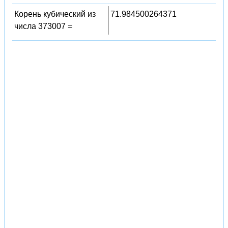
Корень кубический из
71.984500264371
числа 373007 =