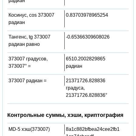
радиан
Косинус, cos 373007
0.83703978965254
радиан
Тангенс, tg 373007
-0.65366309608026
радиан равно
373007 градусов,
6510.2002829865
373007° =
радиан
373007 радиан =
21371726.828836
градуса,
21371726.828836°
Контрольные суммы, хэши, криптография
MD-5 хэш(373007)
8a1c882bfbea24cee2fb1