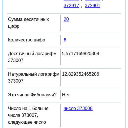
372917
,
372901
Сумма десятичных
20
цифр
Количество цифр
6
Десятичный логарифм
5.5717169820308
373007
Натуральный логарифм
12.829352465206
373007
Это число Фибоначчи?
Нет
Число на 1 больше
число 373008
числа 373007,
следующее число