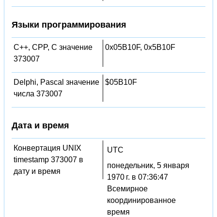
Языки программирования
C++, CPP, C значение
0x05B10F, 0x5B10F
373007
Delphi, Pascal значение
$05B10F
числа 373007
Дата и время
Конвертация UNIX
UTC
timestamp 373007 в
понедельник, 5 января
дату и время
1970 г. в 07:36:47
Всемирное
координированное
время