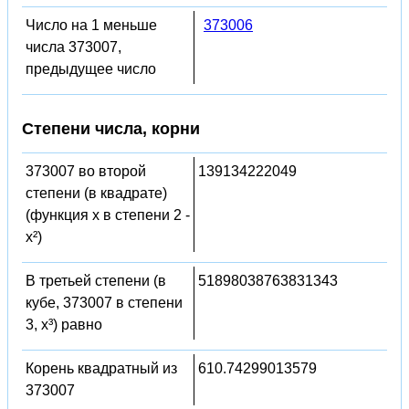
Число на 1 меньше
373006
числа 373007,
предыдущее число
Степени числа, корни
373007 во второй
139134222049
степени (в квадрате)
(функция x в степени 2 -
x²)
В третьей степени (в
51898038763831343
кубе, 373007 в степени
3, x³) равно
Корень квадратный из
610.74299013579
373007