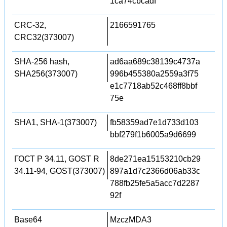
1ca74cbcadf
CRC-32,
2166591765
CRC32(373007)
SHA-256 hash,
ad6aa689c38139c4737a
SHA256(373007)
996b455380a2559a3f75
e1c7718ab52c468ff8bbf
75e
SHA1, SHA-1(373007)
fb58359ad7e1d733d103
bbf279f1b6005a9d6699
ГОСТ Р 34.11, GOST R
8de271ea15153210cb29
34.11-94, GOST(373007)
897a1d7c2366d06ab33c
788fb25fe5a5acc7d2287
92f
Base64
MzczMDA3