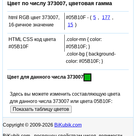
Цвет по числу 373007, цветовая гамма
html RGB цвет 373007,
#05B10F - (
5
,
177
,
16-ричное значение
15
)
HTML CSS код цвета
.color-mn { color:
#05B10F
#05B10F; }
.color-bg { background-
color: #05B10F; }
Цвет для данного числа 373007
Здесь вы можете изменить составляющую цвета
для данного числа 373007 или цвета 05B10F:
Показать таблицу цветов
Copyright © 2009-2026
BiKubik.com
BiKubik.com - посвящен свойствам чисел, делимости