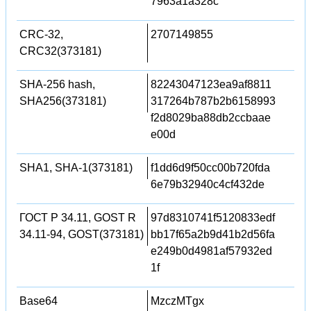
7963a1a328c
CRC-32,
2707149855
CRC32(373181)
SHA-256 hash,
82243047123ea9af8811
SHA256(373181)
317264b787b2b6158993
f2d8029ba88db2ccbaae
e00d
SHA1, SHA-1(373181)
f1dd6d9f50cc00b720fda
6e79b32940c4cf432de
ГОСТ Р 34.11, GOST R
97d8310741f5120833edf
34.11-94, GOST(373181)
bb17f65a2b9d41b2d56fa
e249b0d4981af57932ed
1f
Base64
MzczMTgx