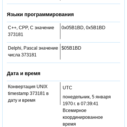
Языки программирования
C++, CPP, C значение
0x05B1BD, 0x5B1BD
373181
Delphi, Pascal значение
$05B1BD
числа 373181
Дата и время
Конвертация UNIX
UTC
timestamp 373181 в
понедельник, 5 января
дату и время
1970 г. в 07:39:41
Всемирное
координированное
время