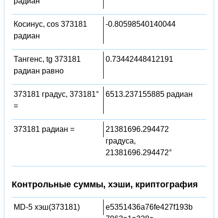
радиан
Косинус, cos 373181
-0.80598540140044
радиан
Тангенс, tg 373181
0.73442448412191
радиан равно
373181 градус, 373181°
6513.237155885 радиан
=
373181 радиан =
21381696.294472
градуса,
21381696.294472°
Контрольные суммы, хэши, криптография
MD-5 хэш(373181)
e5351436a76fe427f193b