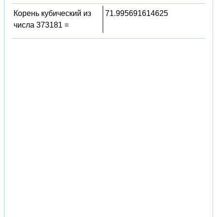
Корень кубический из
71.995691614625
числа 373181 =