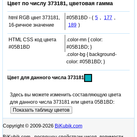
Цвет по числу 373181, цветовая гамма
html RGB цвет 373181,
#05B1BD - (
5
,
177
,
16-ричное значение
189
)
HTML CSS код цвета
.color-mn { color:
#05B1BD
#05B1BD; }
.color-bg { background-
color: #05B1BD; }
Цвет для данного числа 373181
Здесь вы можете изменить составляющую цвета
для данного числа 373181 или цвета 05B1BD:
Показать таблицу цветов
Copyright © 2009-2026
BiKubik.com
BiKubik.com - посвящен свойствам чисел, делимости