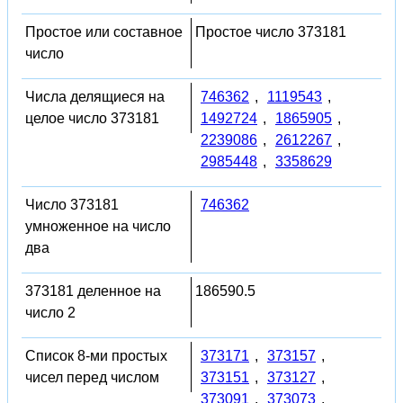
Простое или составное
Простое число 373181
число
Числа делящиеся на
746362
,
1119543
,
целое число 373181
1492724
,
1865905
,
2239086
,
2612267
,
2985448
,
3358629
Число 373181
746362
умноженное на число
два
373181 деленное на
186590.5
число 2
Список 8-ми простых
373171
,
373157
,
чисел перед числом
373151
,
373127
,
373091
,
373073
,