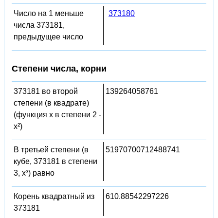
Число на 1 меньше
373180
числа 373181,
предыдущее число
Степени числа, корни
373181 во второй
139264058761
степени (в квадрате)
(функция x в степени 2 -
x²)
В третьей степени (в
51970700712488741
кубе, 373181 в степени
3, x³) равно
Корень квадратный из
610.88542297226
373181