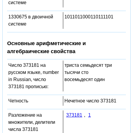
системе
1330675 в двоичной
1011011000110111101
системе
Основные арифметические и
алгебраические свойства
Число 373181 на
триста семьдесят три
русском языке, number
тысячи сто
in Russian, число
восемьдесят один
373181 прописью:
Четность
Нечетное число 373181
Разложение на
373181
,
1
множители, делители
числа 373181