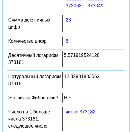
373063
,
373049
Сумма десятичных
23
цифр
Количество цифр
6
Десятичный логарифм
5.571919524128
373181
Натуральный логарифм
12.82981883562
373181
Это число Фибоначчи?
Нет
Число на 1 больше
число 373182
числа 373181,
следующее число