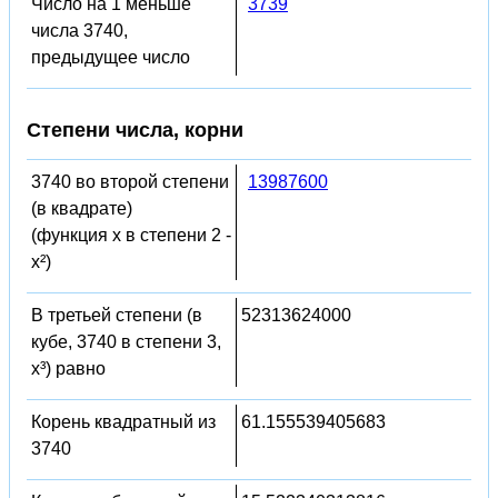
Число на 1 меньше
3739
числа 3740,
предыдущее число
Степени числа, корни
3740 во второй степени
13987600
(в квадрате)
(функция x в степени 2 -
x²)
В третьей степени (в
52313624000
кубе, 3740 в степени 3,
x³) равно
Корень квадратный из
61.155539405683
3740