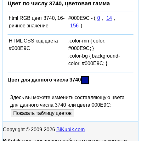
Цвет по числу 3740, цветовая гамма
html RGB цвет 3740, 16-
#000E9C - (
0
,
14
,
ричное значение
156
)
HTML CSS код цвета
.color-mn { color:
#000E9C
#000E9C; }
.color-bg { background-
color: #000E9C; }
Цвет для данного числа 3740
Здесь вы можете изменить составляющую цвета
для данного числа 3740 или цвета 000E9C:
Показать таблицу цветов
Copyright © 2009-2026
BiKubik.com
BiKubik.com - посвящен свойствам чисел, делимости