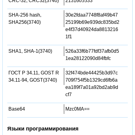
CRC-32, CRC32(3740)
2131605533
SHA-256 hash,
30e2fdaa7748f8af49b47
SHA256(3740)
25199b69e939dc835bd2
e4f37d40924da8813216
1f1
SHA1, SHA-1(3740)
526a33f6b77fdf37afb0d5
1ea28122090d84fbfc
ГОСТ Р 34.11, GOST R
32f474bde44425b3d97c
34.11-94, GOST(3740)
709f754f5b1329cd6fb6a
ea189f7a01a92bd2ab9d
cf7
Base64
Mzc0MA==
Языки программирования