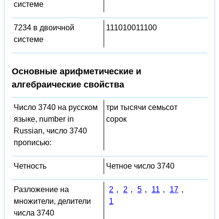
системе
7234 в двоичной
111010011100
системе
Основные арифметические и
алгебраические свойства
Число 3740 на русском
три тысячи семьсот
языке, number in
сорок
Russian, число 3740
прописью:
Четность
Четное число 3740
Разложение на
2
,
2
,
5
,
11
,
17
,
множители, делители
1
числа 3740