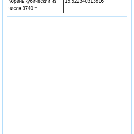
Корень кубический из
15.522340313816
числа 3740 =