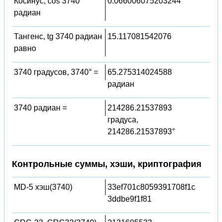
Косинус, cos 3740
0.066006075203244
радиан
Тангенс, tg 3740 радиан
15.117081542076
равно
3740 градусов, 3740° =
65.275314024588
радиан
3740 радиан =
214286.21537893
градуса,
214286.21537893°
Контрольные суммы, хэши, криптография
MD-5 хэш(3740)
33ef701c8059391708f1c
3ddbe9f1f81