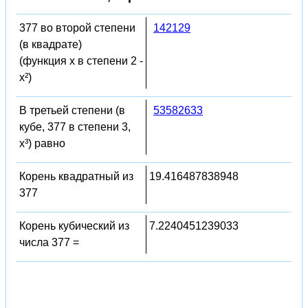
377 во второй степени
142129
(в квадрате)
(функция x в степени 2 -
x²)
В третьей степени (в
53582633
кубе, 377 в степени 3,
x³) равно
Корень квадратный из
19.416487838948
377
Корень кубический из
7.2240451239033
числа 377 =