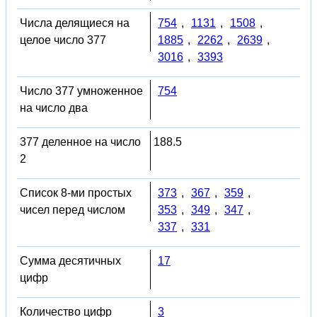
Числа делящиеся на
754
,
1131
,
1508
,
целое число 377
1885
,
2262
,
2639
,
3016
,
3393
Число 377 умноженное
754
на число два
377 деленное на число
188.5
2
Список 8-ми простых
373
,
367
,
359
,
чисел перед числом
353
,
349
,
347
,
337
,
331
Сумма десятичных
17
цифр
Количество цифр
3