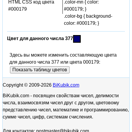
HTML CSS код цвета
.color-mn { color:
#000179
#000179; }
.color-bg { background-
color: #000179; }
Цвет для данного числа 377
Здесь вы можете изменить составляющую цвета
для данного числа 377 или цвета 000179:
Показать таблицу цветов
Copyright © 2009-2026
BiKubik.com
BiKubik.com - посвящен свойствам чисел, делимости
числа, взаимосвязям чисел друг с другом, цветовому
представлению чисел, математике и программированию,
сумме чисел, цифр, системам счисления.
Для контактов: postmaster@bikubik.com