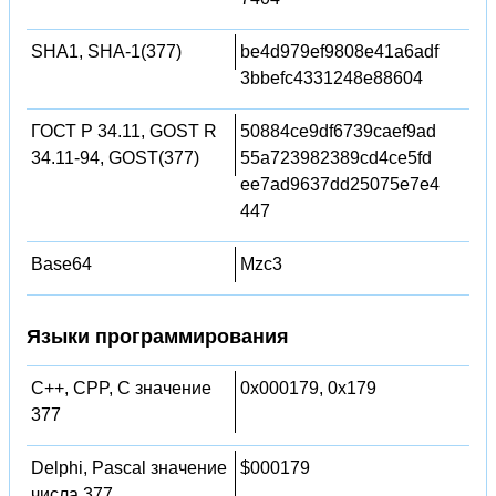
SHA1, SHA-1(377)
be4d979ef9808e41a6adf
3bbefc4331248e88604
ГОСТ Р 34.11, GOST R
50884ce9df6739caef9ad
34.11-94, GOST(377)
55a723982389cd4ce5fd
ee7ad9637dd25075e7e4
447
Base64
Mzc3
Языки программирования
C++, CPP, C значение
0x000179, 0x179
377
Delphi, Pascal значение
$000179
числа 377