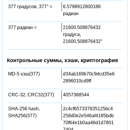
377 градусов, 377° =
6.5798912800186
радиан
377 радиан =
21600.508876432
градуса,
21600.508876432°
Контрольные суммы, хэши, криптография
MD-5 хэш(377)
d34ab169b70c9dcd35e6
2896010cd9ff
CRC-32, CRC32(377)
4057368544
SHA-256 hash,
2c4cf657337835125bc4
SHA256(377)
258d0e2e546af4185bdb
70f64e1b0aa46d1d7801
7404