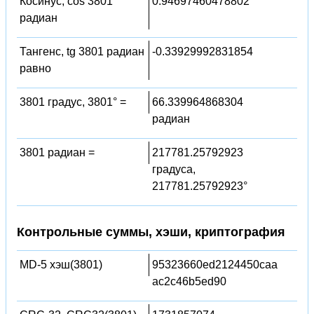
Косинус, cos 3801
0.94697460478802
радиан
Тангенс, tg 3801 радиан
-0.33929992831854
равно
3801 градус, 3801° =
66.339964868304
радиан
3801 радиан =
217781.25792923
градуса,
217781.25792923°
Контрольные суммы, хэши, криптография
MD-5 хэш(3801)
95323660ed2124450caa
ac2c46b5ed90