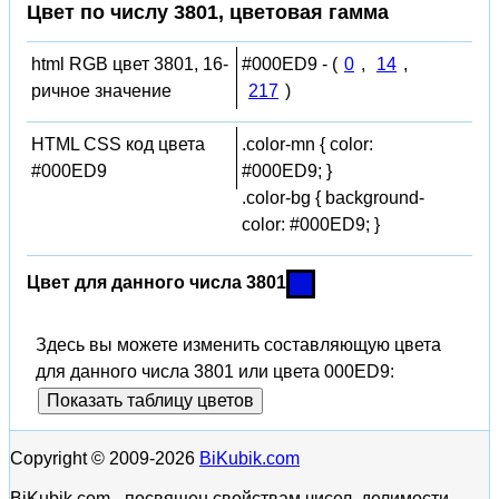
Цвет по числу 3801, цветовая гамма
html RGB цвет 3801, 16-
#000ED9 - (
0
,
14
,
ричное значение
217
)
HTML CSS код цвета
.color-mn { color:
#000ED9
#000ED9; }
.color-bg { background-
color: #000ED9; }
Цвет для данного числа 3801
Здесь вы можете изменить составляющую цвета
для данного числа 3801 или цвета 000ED9:
Показать таблицу цветов
Copyright © 2009-2026
BiKubik.com
BiKubik.com - посвящен свойствам чисел, делимости