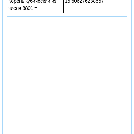
Корень кубический из
15.606276238557
числа 3801 =