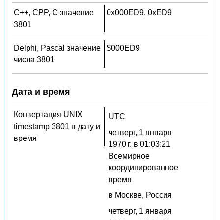
C++, CPP, C значение
0x000ED9, 0xED9
3801
Delphi, Pascal значение
$000ED9
числа 3801
Дата и время
Конвертация UNIX
UTC
timestamp 3801 в дату и
четверг, 1 января
время
1970 г. в 01:03:21
Всемирное
координированное
время
в Москве, Россия
четверг, 1 января