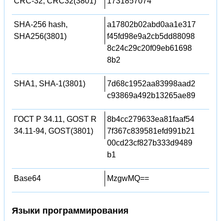
CRC-32, CRC32(3801)
1731857074
SHA-256 hash,
a17802b02abd0aa1e317
SHA256(3801)
f45fd98e9a2cb5dd88098
8c24c29c20f09eb61698
8b2
SHA1, SHA-1(3801)
7d68c1952aa83998aad2
c93869a492b13265ae89
ГОСТ Р 34.11, GOST R
8b4cc279633ea81faaf54
34.11-94, GOST(3801)
7f367c839581efd991b21
00cd23cf827b333d9489
b1
Base64
MzgwMQ==
Языки программирования