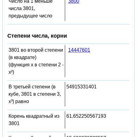
Число на 1 меньше
3800
числа 3801,
предыдущее число
Степени числа, корни
3801 во второй степени
14447601
(в квадрате)
(функция x в степени 2 -
x²)
В третьей степени (в
54915331401
кубе, 3801 в степени 3,
x³) равно
Корень квадратный из
61.652250567193
3801