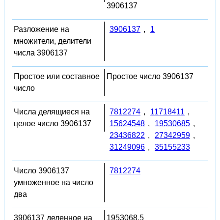
3906137
Разложение на
3906137
,
1
множители, делители
числа 3906137
Простое или составное
Простое число 3906137
число
Числа делящиеся на
7812274
,
11718411
,
целое число 3906137
15624548
,
19530685
,
23436822
,
27342959
,
31249096
,
35155233
Число 3906137
7812274
умноженное на число
два
3906137 деленное на
1953068.5