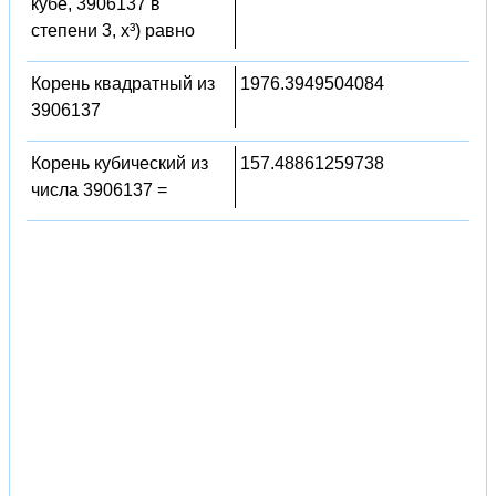
кубе, 3906137 в
степени 3, x³) равно
Корень квадратный из
1976.3949504084
3906137
Корень кубический из
157.48861259738
числа 3906137 =