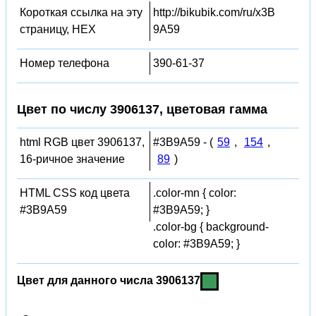
Короткая ссылка на эту
http://bikubik.com/ru/x3B
страницу, HEX
9A59
Номер телефона
390-61-37
Цвет по числу 3906137, цветовая гамма
html RGB цвет 3906137,
#3B9A59 - (
59
,
154
,
16-ричное значение
89
)
HTML CSS код цвета
.color-mn { color:
#3B9A59
#3B9A59; }
.color-bg { background-
color: #3B9A59; }
Цвет для данного числа 3906137