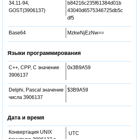
34.11-94,
b84216c235f61384d01b
GOST(3906137)
43040d6575346725db5c
df5
Base64
MzkwNjEzNw==
Языки программирования
C++, CPP, C значение
0x3B9A59
3906137
Delphi, Pascal значение
$3B9A59
числа 3906137
Дата и время
Конвертация UNIX
UTC