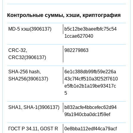
Контрольные суммы, хэши, криптография
MD-5 хэш(3906137)
b5c12be3baeefbfc75c54
1ccae627040
CRC-32,
982279863
CRC32(3906137)
SHA-256 hash,
6e1c388db99fb59e226a
SHA256(3906137)
43c7f4cff510a3f252f7610
e5fb1e2b1a19be93417c
5
SHA1, SHA-1(3906137)
b832acfe4bbcefec62d94
9fa1940cba0dc1f59ef
ГОСТ Р 34.11, GOST R
0e8bba112edf44ca79acf