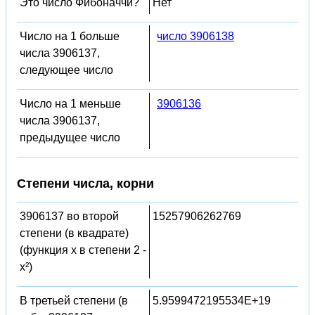
Это число Фибоначчи?
Нет
Число на 1 больше
число 3906138
числа 3906137,
следующее число
Число на 1 меньше
3906136
числа 3906137,
предыдущее число
Степени числа, корни
3906137 во второй
15257906262769
степени (в квадрате)
(функция x в степени 2 -
x²)
В третьей степени (в
5.9599472195534E+19