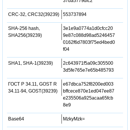
37ba5779dfc2
CRC-32, CRC32(39239)
553737894
SHA-256 hash,
3e1e9a0774a1d0cfcc20
SHA256(39239)
9e87c088d98ad5246457
0162f6d7803f75ed4bed0
f04
SHA1, SHA-1(39239)
2c643971f5a09c305500
3d5fe765e7e65b485793
ГОСТ Р 34.11, GOST R
e67dbca752f8200ed003
34.11-94, GOST(39239)
bffcece870e1ed047ee87
e235506a925acaa65fcb
8e9
Base64
MzkyMzk=