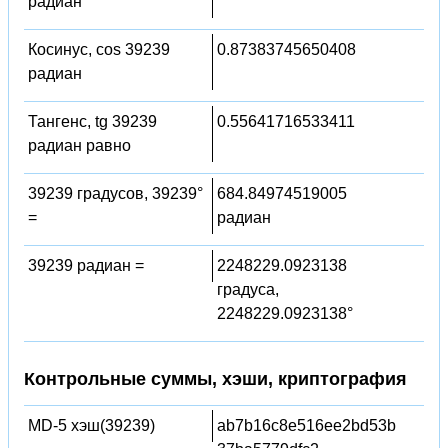
радиан
Косинус, cos 39239
0.87383745650408
радиан
Тангенс, tg 39239
0.55641716533411
радиан равно
39239 градусов, 39239°
684.84974519005
=
радиан
39239 радиан =
2248229.0923138
градуса,
2248229.0923138°
Контрольные суммы, хэши, криптография
MD-5 хэш(39239)
ab7b16c8e516ee2bd53b