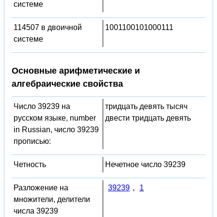
системе
114507 в двоичной
1001100101000111
системе
Основные арифметические и
алгебраические свойства
Число 39239 на
тридцать девять тысяч
русском языке, number
двести тридцать девять
in Russian, число 39239
прописью:
Четность
Нечетное число 39239
Разложение на
39239
,
1
множители, делители
числа 39239