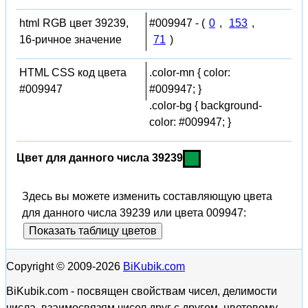
html RGB цвет 39239,
#009947 - (
0
,
153
,
16-ричное значение
71
)
HTML CSS код цвета
.color-mn { color:
#009947
#009947; }
.color-bg { background-
color: #009947; }
Цвет для данного числа 39239
Здесь вы можете изменить составляющую цвета
для данного числа 39239 или цвета 009947:
Показать таблицу цветов
Copyright © 2009-2026
BiKubik.com
BiKubik.com - посвящен свойствам чисел, делимости
числа, взаимосвязям чисел друг с другом, цветовому