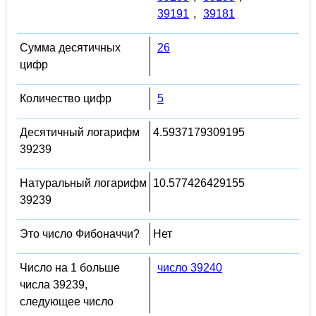
39191
,
39181
Сумма десятичных
26
цифр
Количество цифр
5
Десятичный логарифм
4.5937179309195
39239
Натуральный логарифм
10.577426429155
39239
Это число Фибоначчи?
Нет
Число на 1 больше
число 39240
числа 39239,
следующее число