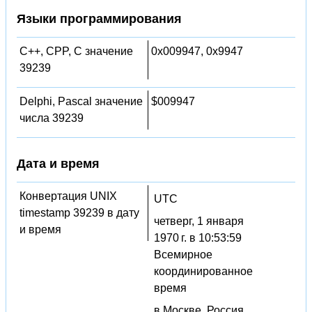
Языки программирования
C++, CPP, C значение
0x009947, 0x9947
39239
Delphi, Pascal значение
$009947
числа 39239
Дата и время
Конвертация UNIX
UTC
timestamp 39239 в дату
четверг, 1 января
и время
1970 г. в 10:53:59
Всемирное
координированное
время
в Москве, Россия