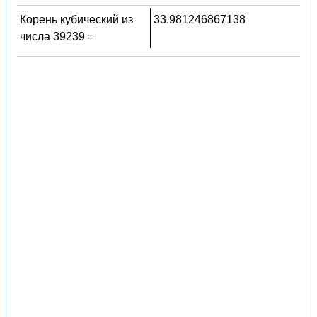
Корень кубический из
33.981246867138
числа 39239 =