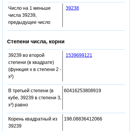
Число на 1 меньше
39238
числа 39239,
предыдущее число
Степени числа, корни
39239 во второй
1539699121
степени (в квадрате)
(функция x в степени 2 -
x²)
В третьей степени (в
60416253808919
кубе, 39239 в степени 3,
x³) равно
Корень квадратный из
198.08836412066
39239