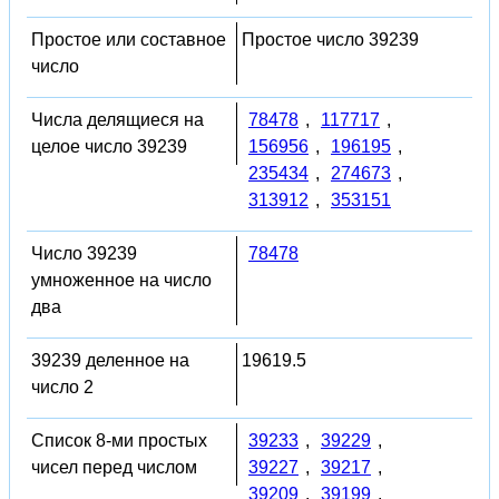
Простое или составное
Простое число 39239
число
Числа делящиеся на
78478
,
117717
,
целое число 39239
156956
,
196195
,
235434
,
274673
,
313912
,
353151
Число 39239
78478
умноженное на число
два
39239 деленное на
19619.5
число 2
Список 8-ми простых
39233
,
39229
,
чисел перед числом
39227
,
39217
,
39209
,
39199
,