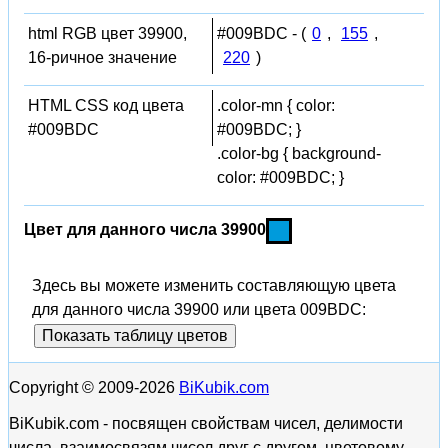
html RGB цвет 39900,
#009BDC - (
0
,
155
,
16-ричное значение
220
)
HTML CSS код цвета
.color-mn { color:
#009BDC
#009BDC; }
.color-bg { background-
color: #009BDC; }
Цвет для данного числа 39900
Здесь вы можете изменить составляющую цвета
для данного числа 39900 или цвета 009BDC:
Показать таблицу цветов
Copyright © 2009-2026
BiKubik.com
BiKubik.com - посвящен свойствам чисел, делимости
числа, взаимосвязям чисел друг с другом, цветовому