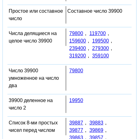
Простое или составное
Составное число 39900
число
Числа делящиеся на
79800
,
119700
,
целое число 39900
159600
,
199500
,
239400
,
279300
,
319200
,
359100
Число 39900
79800
умноженное на число
два
39900 деленное на
19950
число 2
Список 8-ми простых
39887
,
39883
,
чисел перед числом
39877
,
39869
,
39863
,
39857
,