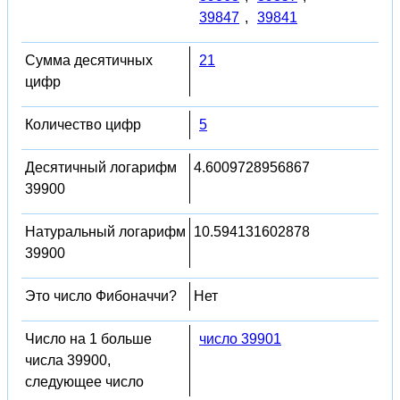
39847
,
39841
Сумма десятичных
21
цифр
Количество цифр
5
Десятичный логарифм
4.6009728956867
39900
Натуральный логарифм
10.594131602878
39900
Это число Фибоначчи?
Нет
Число на 1 больше
число 39901
числа 39900,
следующее число