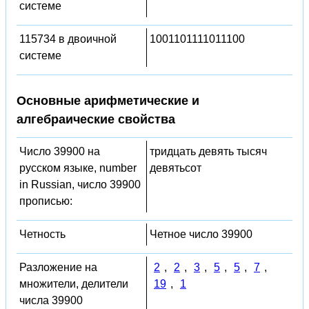
системе
115734 в двоичной
1001101111011100
системе
Основные арифметические и
алгебраические свойства
Число 39900 на
тридцать девять тысяч
русском языке, number
девятьсот
in Russian, число 39900
прописью:
Четность
Четное число 39900
Разложение на
2
,
2
,
3
,
5
,
5
,
7
,
множители, делители
19
,
1
числа 39900