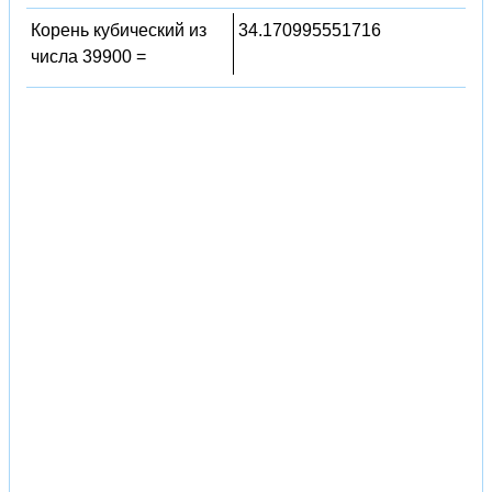
Корень кубический из
34.170995551716
числа 39900 =