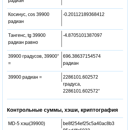
радиан
Косинус, cos 39900
-0.20112189368412
радиан
Тангенс, tg 39900
-4.8705101387097
радиан равно
39900 градусов, 39900°
696.38637154574
=
радиан
39900 радиан =
2286101.602572
градуса,
2286101.602572°
Контрольные суммы, хэши, криптография
MD-5 хэш(39900)
be8f254ef25c5a40ac8b3