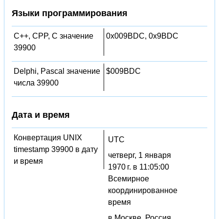
Языки программирования
C++, CPP, C значение
0x009BDC, 0x9BDC
39900
Delphi, Pascal значение
$009BDC
числа 39900
Дата и время
Конвертация UNIX
UTC
timestamp 39900 в дату
четверг, 1 января
и время
1970 г. в 11:05:00
Всемирное
координированное
время
в Москве, Россия