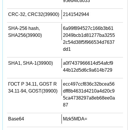
95ed4fc6033
CRC-32, CRC32(39900)
2141542944
SHA-256 hash,
6a99f894527c166b3b61
SHA256(39900)
2049bcb1d81277ba3255
2c54d38f5f966534d7637
dd1
SHA1, SHA-1(39900)
a0f7437966614d54afcf9
44b12d5d6c9a614b729
ГОСТ Р 34.11, GOST R
ecc497ccf836c32bcea56
34.11-94, GOST(39900)
dff8b4631d4210a4d20c9
5ca4738297a8eb68ee0a
87
Base64
Mzk5MDA=